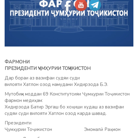
ФАРМОНИ
ПРЕЗИДЕНТИ ҶУМҲУРИИ ТОҶИКИСТОН
Дар бораи аз вазифаи судяи суди
вилояти Хатлон озод намудани Хидирзода Б.Э.
Мутобиқи моддаи 69 Конститутсияи Ҷумҳурии Тоҷикистон
фармон медиҳам:
Хидирзода Батир Эргаш бо хоҳиши худаш аз вазифаи
судяи суди вилояти Хатлон озод карда шавад.
Президенти
Ҷумҳурии Тоҷикистон Эмомалӣ Раҳмон