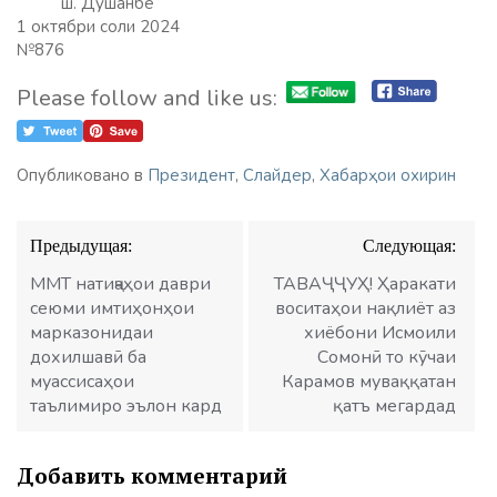
ш. Душанбе
1 октябри соли 2024
№876
Please follow and like us:
Опубликовано в
Президент
,
Слайдер
,
Хабарҳои охирин
Навигация
Предыдущая:
Следующая:
по
записям
ММТ натиҷаҳои даври
ТАВАҶҶУҲ! Ҳаракати
сеюми имтиҳонҳои
воситаҳои нақлиёт аз
марказонидаи
хиёбони Исмоили
дохилшавӣ ба
Сомонӣ то кӯчаи
муассисаҳои
Карамов муваққатан
таълимиро эълон кард
қатъ мегардад
Добавить комментарий