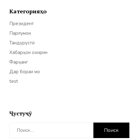
Категорияҳо
Президент
Парлумон
Тандурустӣ
Хабарҳои охирин
Фарҳанг
Дар бораи мо
test
Ҷустуҷӯ
Найти: