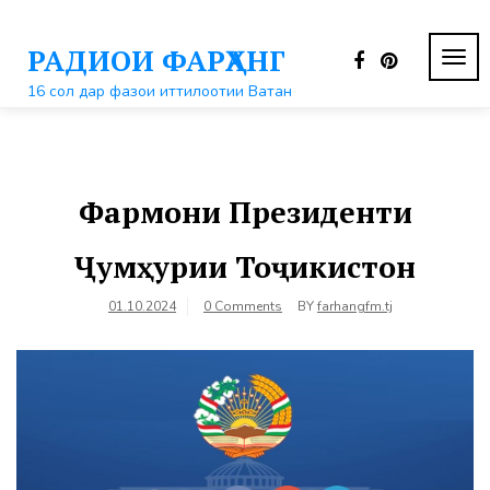
Перейти
к
РАДИОИ ФАРҲАНГ
контенту
ПЕР
НАВ
16 сол дар фазои иттилоотии Ватан
Фармони Президенти
Ҷумҳурии Тоҷикистон
01.10.2024
0 Comments
BY
farhangfm.tj