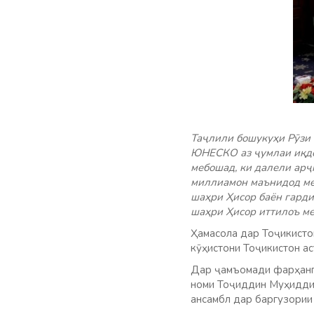
Таҷлили бошукуҳи Рӯзи
ЮНЕСКО аз ҷумлаи иқдо
мебошад, ки далели арҷ
миллиамон маънидод мег
шаҳри Ҳисор баён гарди
шаҳри Ҳисор иттилоъ ме
Ҳамасола дар Тоҷикистон
кӯҳистони Тоҷикистон ас
Дар ҷамъомади фарҳангӣ
номи Тоҷиддин Муҳиддин
ансамбл дар баргузории