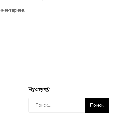
мментариев.
Ҷустуҷӯ
Найти: