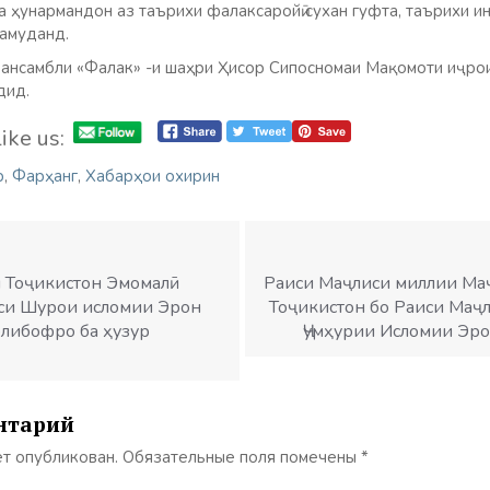
 ҳунармандон аз таърихи фалаксаройӣ сухан гуфта, таърихи и
намуданд.
 ансамбли «Фалак» -и шаҳри Ҳисор Сипосномаи Мақомоти иҷро
дид.
ike us:
р
,
Фарҳанг
,
Хабарҳои охирин
 Тоҷикистон Эмомалӣ
Раиси Маҷлиси миллии Маҷ
си Шурои исломии Эрон
Тоҷикистон бо Раиси Маҷ
либофро ба ҳузур
Ҷумҳурии Исломии Эр
нтарий
ет опубликован.
Обязательные поля помечены
*