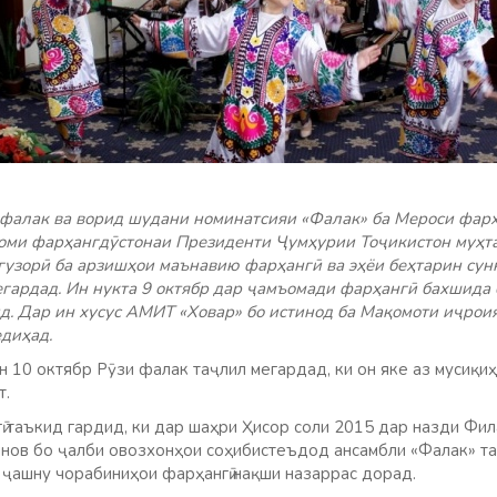
 фалак ва ворид шудани номинатсияи «Фалак» ба Мероси фар
ми фарҳангдӯстонаи Президенти Ҷумҳурии Тоҷикистон муҳт
гузорӣ ба арзишҳои маънавию фарҳангӣ ва эҳёи беҳтарин сун
ардад. Ин нукта 9 октябр дар ҷамъомади фарҳангӣ бахшида 
д. Дар ин хусус АМИТ «Ховар» бо истинод ба Мақомоти иҷрои
диҳад.
 10 октябр Рӯзи фалак таҷлил мегардад, ки он яке аз мусиқи
т.
 таъкид гардид, ки дар шаҳри Ҳисор соли 2015 дар назди Фил
ов бо ҷалби овозхонҳои соҳибистеъдод ансамбли «Фалак» та
 ҷашну чорабиниҳои фарҳангӣ нақши назаррас дорад.