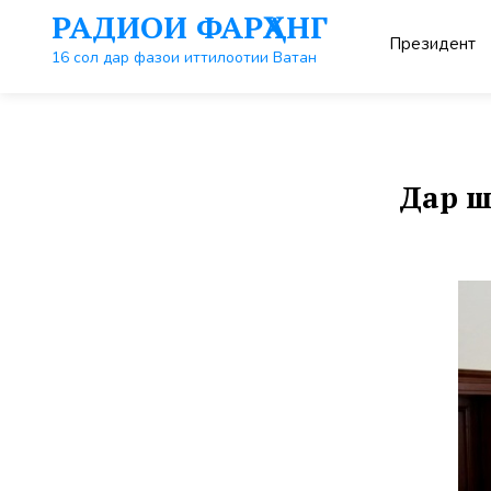
Перейти
РАДИОИ ФАРҲАНГ
к
Президент
контенту
16 сол дар фазои иттилоотии Ватан
Дар ш