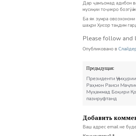
Дар ҷамъомад адибон ва
мусиқии тоҷикро бозгӯӣ 
Ба як зумра овозхонони
шаҳри Ҳисор тақдим гар
Please follow and l
Опубликовано в
Слайде
Навигация
Предыдущая:
по
записям
Президенти Ҷумҳурии
Раҳмон Раиси Маҷли
Муҳаммад Боқири Қо
пазируфтанд
Добавить комме
Ваш адрес email не буд