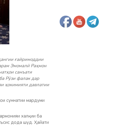
ҳангии ғайримоддии
арам Эмомалӣ Раҳмон
натҳои санъати
ба Рӯзи фалак дар
яи ҳокимияти давлатии
ҳои суннатии мардуми
армонияи халқии ба
ъсис дода шуд. Ҳайати