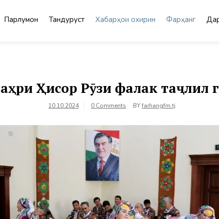
Парлумон
Тандурустӣ
Хабарҳои охирин
Фарҳанг
Дар
аҳри Ҳисор Рӯзи фалак таҷлил 
10.10.2024
0 Comments
BY
farhangfm.tj