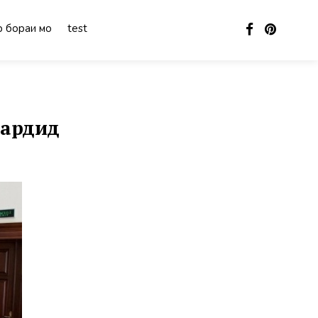
 бораи мо
test
гардид