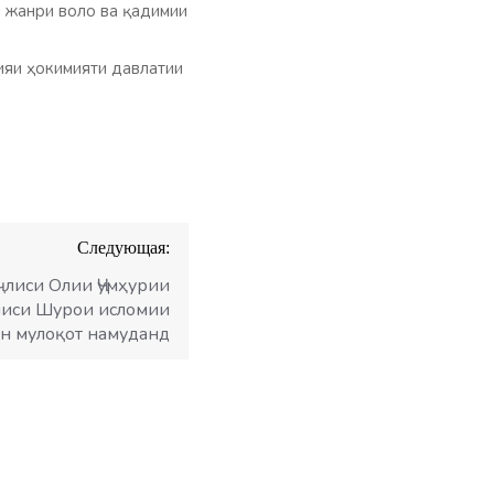
н жанри воло ва қадимии
ияи ҳокимияти давлатии
Следующая:
лиси Олии Ҷумҳурии
лиси Шурои исломии
он мулоқот намуданд