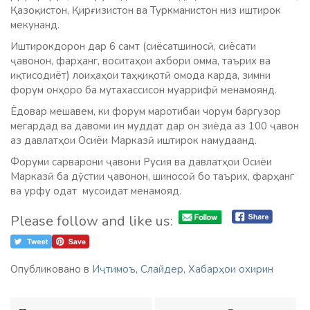
Қазоқистон, Қирғизистон ва Туркманистон низ иштирок
мекунанд.
Иштирокдорон дар 6 самт (сиёсатшиносӣ, сиёсати
ҷавонон, фарҳанг, воситаҳои ахбори омма, таърих ва
иқтисодиёт) лоиҳаҳои таҳқиқотӣ омода карда, зимни
форум онҳоро ба мутахассисон муаррифӣ менамоянд.
Ёдовар мешавем, ки форум маротибаи чорум баргузор
мегардад ва давоми ин муддат дар он зиёда аз 100 ҷавон
аз давлатҳои Осиёи Марказӣ иштирок намудаанд.
Форуми сарварони ҷавони Русия ва давлатҳои Осиёи
Марказӣ ба дӯстии ҷавонон, шиносоӣ бо таърих, фарҳанг
ва урфу одат мусоидат менамояд.
Please follow and like us:
Опубликовано в
Иҷтимоъ
,
Слайдер
,
Хабарҳои охирин
Навигация