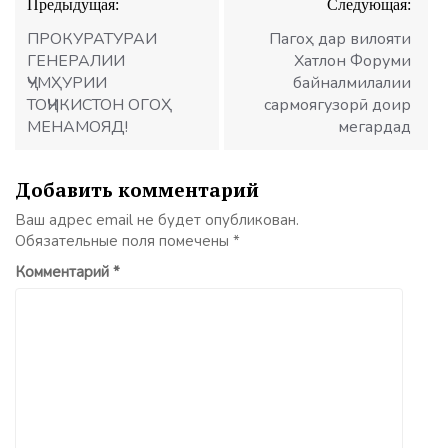
Предыдущая:
Следующая:
по
записям
ПРОКУРАТУРАИ
Пагоҳ дар вилояти
ГЕНЕРАЛИИ
Хатлон Форуми
ҶУМҲУРИИ
байналмилалии
ТОҶИКИСТОН ОГОҲ
сармоягузорӣ доир
МЕНАМОЯД!
мегардад
Добавить комментарий
Ваш адрес email не будет опубликован.
Обязательные поля помечены
*
Комментарий
*