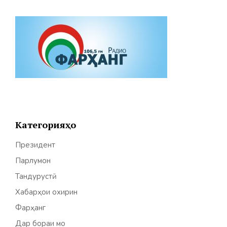
Категорияҳо
Президент
Парлумон
Тандурустӣ
Хабарҳои охирин
Фарҳанг
Дар бораи мо