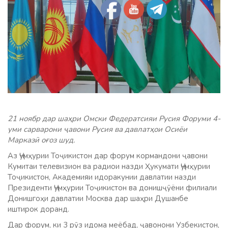
21 ноябр дар шаҳри Омски Федератсияи Русия Форуми 4-
уми сарварони ҷавони Русия ва давлатҳои Осиёи
Марказӣ оғоз шуд.
Аз Ҷумҳурии Тоҷикистон дар форум кормандони ҷавони
Кумитаи телевизион ва радиои назди Ҳукумати Ҷумҳурии
Тоҷикистон, Академияи идоракунии давлатии назди
Президенти Ҷумҳурии Тоҷикистон ва донишҷӯёни филиали
Донишгоҳи давлатии Москва дар шаҳри Душанбе
иштирок доранд.
Дар форум, ки 3 рӯз идома меёбад, ҷавонони Узбекистон,