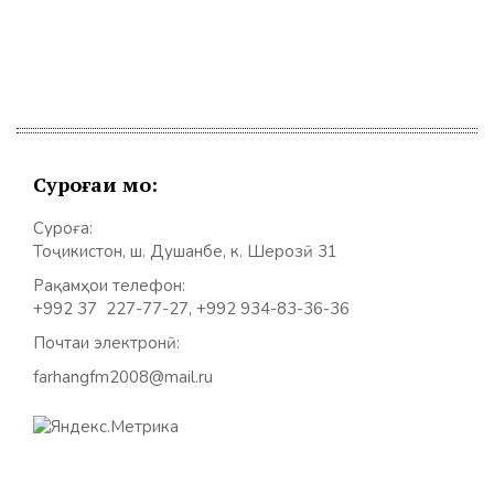
Суроғаи мо:
Суроға:
Тоҷикистон, ш. Душанбе, к. Шерозӣ 31
Рақамҳои телефон:
+992 37 227-77-27, +992 934-83-36-36
Почтаи электронӣ:
farhangfm2008@mail.ru