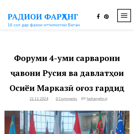
Перейти
к
РАДИОИ ФАРҲАНГ
контенту
ПЕР
НАВ
16 сол дар фазои иттилоотии Ватан
Форуми 4-уми сарварони
ҷавони Русия ва давлатҳои
Осиёи Марказӣ оғоз гардид
21.11.2024
0 Comments
BY
farhangfm.tj