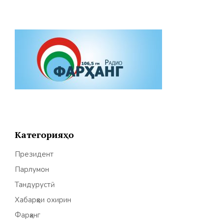
Категорияҳо
Президент
Парлумон
Тандурустӣ
Хабарҳои охирин
Фарҳанг