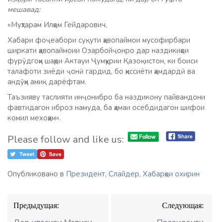
мешавад:
«Муҳтарам Илҳом Гейдарович,
Хабари фоҷеабори суқути ҳавопаймои мусофирбари
ширкати ҳавопаймоии Озарбойҷонро дар наздикиҳои
фурӯдгоҳи шаҳри Актауи Ҷумҳурии Қазоқистон, ки боиси
талафоти зиёди ҷонӣ гардид, бо ҳиссиёти ҳамдардӣ ва
андӯҳи амиқ дарёфтам.
Таъзияву таслияти инҷонибро ба наздикону пайвандони
фавтидагон иброз намуда, ба ҳамаи осебдидагон шифои
комил мехоҳам».
Please follow and like us:
Опубликовано в
Президент
,
Слайдер
,
Хабарҳои охирин
Навигация
Предыдущая:
Следующая:
по