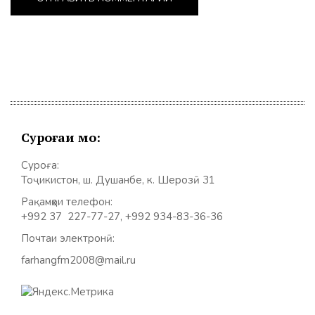
Суроғаи мо:
Суроға:
Тоҷикистон, ш. Душанбе, к. Шерозӣ 31
Рақамҳои телефон:
+992 37 227-77-27, +992 934-83-36-36
Почтаи электронӣ:
farhangfm2008@mail.ru