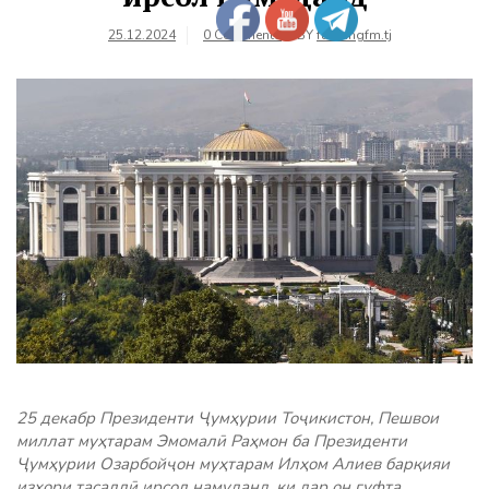
25.12.2024
0 Comments
BY
farhangfm.tj
25 декабр Президенти Ҷумҳурии Тоҷикистон, Пешвои
миллат муҳтарам Эмомалӣ Раҳмон ба Президенти
Ҷумҳурии Озарбойҷон муҳтарам Илҳом Алиев барқияи
изҳори тасаллӣ ирсол намуданд, ки дар он гуфта