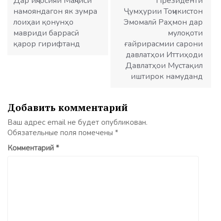
записям
Дар иҷлосияи Маҷлиси
Президенти
намояндагон як зумра
Ҷумҳурии Тоҷикистон
лоиҳаи қонунҳо
Эмомалӣ Раҳмон дар
мавриди баррасӣ
мулоқоти
қарор гирифтанд
ғайрирасмии сарони
давлатҳои Иттиҳоди
Давлатҳои Мустақил
иштирок намуданд
Добавить комментарий
Ваш адрес email не будет опубликован.
Обязательные поля помечены
*
Комментарий
*