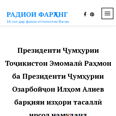
Перейти
к
РАДИОИ ФАРҲАНГ
контенту
ПЕР
НАВ
16 сол дар фазои иттилоотии Ватан
Президенти Ҷумҳурии
Тоҷикистон Эмомалӣ Раҳмон
ба Президенти Ҷумҳурии
Озарбойҷон Илҳом Алиев
барқияи изҳори тасаллӣ
ирсол намуданд