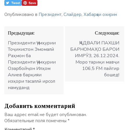
Опубликовано в
Президент
,
Слайдер
,
Хабарҳои охирин
Навигация
Предыдущая:
Следующая:
по
записям
Президенти Ҷумҳурии
ҶАДВАЛИ ПАХШИ
Тоҷикистон Эмомалӣ
БАРНОМАҲО БАРОИ
Раҳмон ба
ИМРӮЗ, 26.12.2024.
Президенти Ҷумҳурии
Моро тариқи мавҷи
Озарбойҷон Илҳом
106,5 FM пайгир
Алиев барқияи
бошед!
изҳори тасаллӣ ирсол
намуданд
Добавить комментарий
Ваш адрес email не будет опубликован.
Обязательные поля помечены
*
Комментарий
*