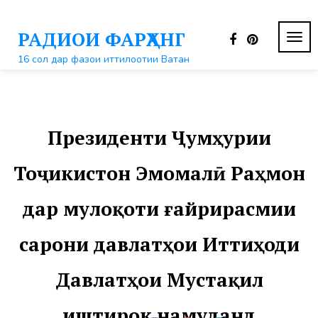
Перейти
к
РАДИОИ ФАРҲАНГ
контенту
ПЕР
НАВ
16 сол дар фазои иттилоотии Ватан
Президенти Ҷумҳурии
Тоҷикистон Эмомалӣ Раҳмон
дар мулоқоти ғайрирасмии
сарони давлатҳои Иттиҳоди
Давлатҳои Мустақил
иштирок намуданд