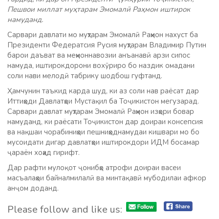
Пешвои миллат муҳтарам Эмомалӣ Раҳмон иштирок
намуданд.
Сарвари давлати мо муҳтарам Эмомалӣ Раҳмон нахуст ба
Президенти Федератсия Русия муҳтарам Владимир Путин
барои даъват ва меҳмоннавозии анъанавӣ арзи сипос
намуда, иштирокдорони вохӯриро бо наздик омадани
соли нави мелодӣ табрику шодбош гуфтанд.
Ҳамчунин таъкид карда шуд, ки аз соли нав раёсат дар
Иттиҳоди Давлатҳои Мустақил ба Тоҷикистон мегузарад.
Сарвари давлат муҳтарам Эмомалӣ Раҳмон изҳори бовар
намуданд, ки раёсати Тоҷикистон дар доираи консепсия
ва нақшаи чорабиниҳои пешниҳоднамудаи кишвари мо бо
мусоидати дигар давлатҳои иштирокдори ИДМ босамар
ҷараён хоҳад гирифт.
Дар рафти мулоқот ҷонибҳо атрофи доираи васеи
масъалаҳои байналмилалӣ ва минтақавӣ мубодилаи афкор
анҷом доданд.
Please follow and like us: