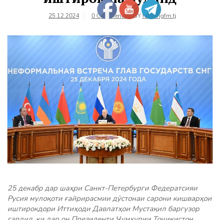
25.12.2024
0 Comments
BY
farhangfm.tj
25 декабр дар шаҳри Санкт-Петербурги Федератсияи
Русия мулоқоти ғайрирасмии дӯстонаи сарони кишварҳои
иштирокдори Иттиҳоди Давлатҳои Мустақил баргузор
гардид, ки дар он Президенти Ҷумҳурии Тоҷикистон,