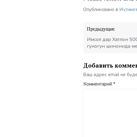
Опубликовано в
Иҷтимо
Навигация
Предыдущая:
по
записям
Имсол дар Хатлон 500
гуногун шинонида м
Добавить комме
Ваш адрес email не буд
Комментарий
*