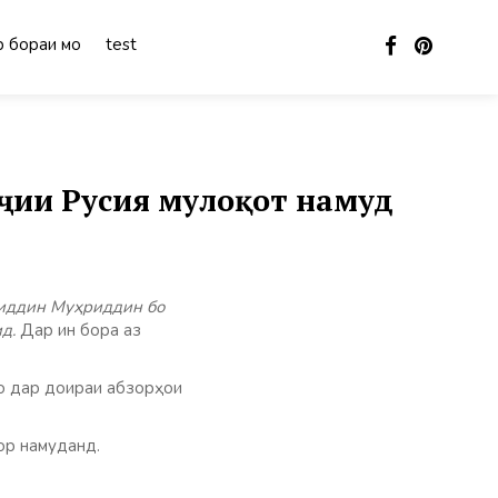
 бораи мо
test
ҷии Русия мулоқот намуд
ҷиддин Муҳриддин бо
д.
Дар ин бора аз
ҳо дар доираи абзорҳои
ор намуданд.