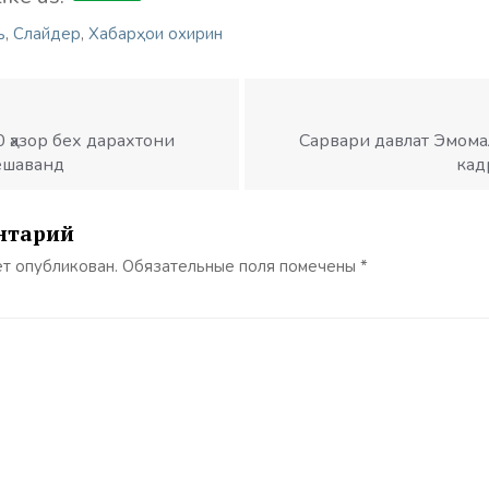
ъ
,
Слайдер
,
Хабарҳои охирин
 ҳазор бех дарахтони
Сарвари давлат Эмома
ешаванд
кад
нтарий
ет опубликован.
Обязательные поля помечены
*