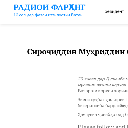
Перейти
РАДИОИ ФАРҲАНГ
к
Президент
контенту
16 сол дар фазои иттилоотии Ватан
Сироҷиддин Муҳриддин б
20 январ дар Душанбе 
муовини вазири корҳои 
Вазорати корҳои хориҷи
Зимни суҳбат ҳамкории 
бисёрҷониба баррасӣ шуд
Ҳамчунин ҷонибҳо оид б
Please follow and l