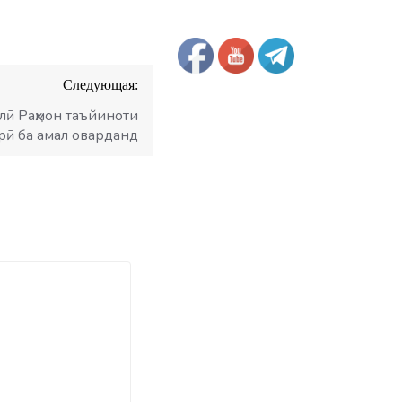
Следующая:
лӣ Раҳмон таъйиноти
рӣ ба амал оварданд