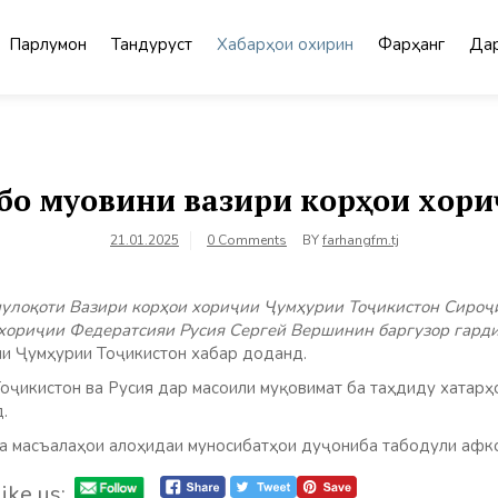
Парлумон
Тандурустӣ
Хабарҳои охирин
Фарҳанг
Дар
о муовини вазири корҳои хори
21.01.2025
0 Comments
BY
farhangfm.tj
мулоқоти Вазири корҳои хориҷии Ҷумҳурии Тоҷикистон Сиро
хориҷии Федератсияи Русия Сергей Вершинин баргузор гарди
и Ҷумҳурии Тоҷикистон хабар доданд.
Тоҷикистон ва Русия дар масоили муқовимат ба таҳдиду хатар
.
а масъалаҳои алоҳидаи муносибатҳои дуҷониба табодули афк
ike us: