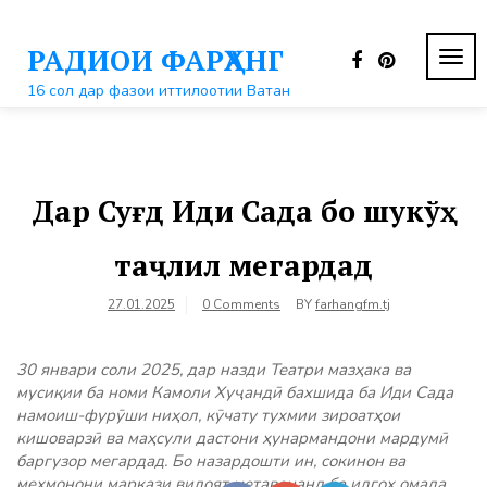
Перейти
к
РАДИОИ ФАРҲАНГ
контенту
ПЕР
НАВ
16 сол дар фазои иттилоотии Ватан
Дар Суғд Иди Сада бо шукўҳ
таҷлил мегардад
27.01.2025
0 Comments
BY
farhangfm.tj
30 январи соли 2025, дар назди Театри мазҳака ва
мусиқии ба номи Камоли Хуҷандӣ бахшида ба Иди Сада
намоиш-фурӯши ниҳол, кӯчату тухмии зироатҳои
кишоварзӣ ва маҳсули дастони ҳунармандони мардумӣ
баргузор мегардад. Бо назардошти ин, сокинон ва
меҳмонони маркази вилоят метавонанд ба идгоҳ омада,