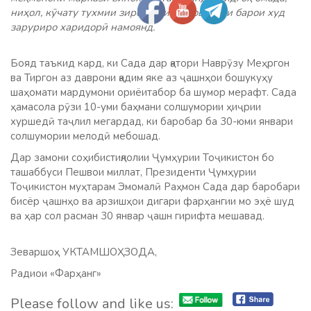
ниҳол, кӯчату тухмии зироатҳои кишоварзии барои худ
заруриро харидорӣ намоянд.
Бояд таъкид кард, ки Сада дар қатори Наврӯзу Меҳргон
ва Тиргон аз даврони қадим яке аз ҷашнҳои бошукуҳу
шаҳомати мардумони ориёитабор ба шумор мерафт. Сада
ҳамасола рӯзи 10-уми баҳмани солшумории ҳиҷрии
хуршедӣ таҷлил мегардад, ки баробар ба 30-юми январи
солшумории мелодӣ мебошад.
Дар замони соҳибистиқлолии Ҷумҳурии Тоҷикистон бо
ташаббуси Пешвои миллат, Президенти Ҷумҳурии
Тоҷикистон муҳтарам Эмомалӣ Раҳмон Сада дар баробари
бисёр ҷашнҳо ва арзишҳои дигари фарҳангии мо эҳё шуд
ва ҳар сол расман 30 январ ҷашн гирифта мешавад.
Зеваршоҳ УКТАМШОҲЗОДА,
Радиои «Фарҳанг»
Please follow and like us: