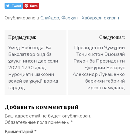
Опубликовано в
Слайдер
,
Фарҳанг
,
Хабарҳои охирин
Навигация
Предыдущая:
Следующая:
по
записям
Умед Бобозода: Ба
Президенти Ҷумҳурии
Ваколатдор оид ба
Тоҷикистон Эмомалӣ
ҳуқуқи инсон дар соли
Раҳмон ба Президенти
2024 1730 адад
Ҷумҳурии Беларус
муроҷиати шахсони
Александр Лукашенко
воқеӣ ва ҳуқуқӣ ворид
барқияи табрикӣ
гардид
ирсол намуданд
Добавить комментарий
Ваш адрес email не будет опубликован.
Обязательные поля помечены
*
Комментарий
*