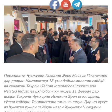
Президенти Ҷумҳурии Исломии Эрон Масъуд Пизишкиён
дар доираи Намоишгоҳи 18-уми байналмилалии сайёҳӣ
ва саноатии Теҳрон «Tehran International tourism and
Related Industries Exhibition» ки имрӯз, 11 феврал дар
шаҳри Теҳрони Ҷумҳурии Исломии Эрон оғоз гардид,
гӯшаи сайёҳии Тоҷикистонро тамошо намуд. Дар ин хусус
аз Кумитаи рушди сайёҳии назди Ҳукумати Ҷумҳурии