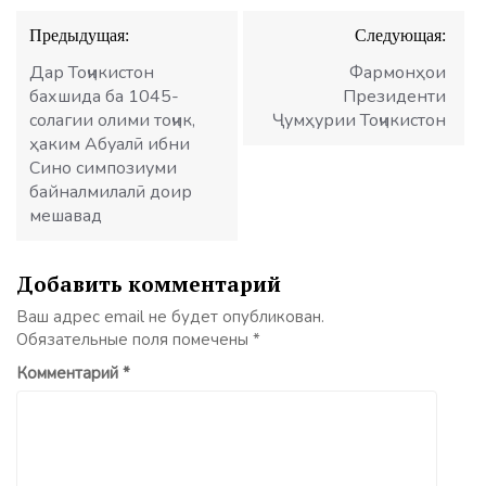
Навигация
Предыдущая:
Следующая:
по
записям
Дар Тоҷикистон
Фармонҳои
бахшида ба 1045-
Президенти
солагии олими тоҷик,
Ҷумҳурии Тоҷикистон
ҳаким Абуалӣ ибни
Сино симпозиуми
байналмилалӣ доир
мешавад
Добавить комментарий
Ваш адрес email не будет опубликован.
Обязательные поля помечены
*
Комментарий
*