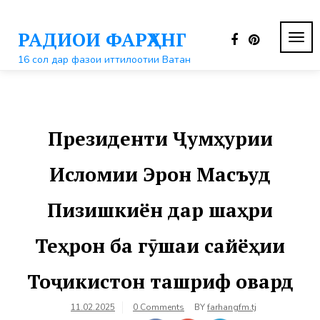
Перейти
к
РАДИОИ ФАРҲАНГ
контенту
ПЕР
НАВ
16 сол дар фазои иттилоотии Ватан
Президенти Ҷумҳурии
Исломии Эрон Масъуд
Пизишкиён дар шаҳри
Теҳрон ба гӯшаи сайёҳии
Тоҷикистон ташриф овард
11.02.2025
0 Comments
BY
farhangfm.tj