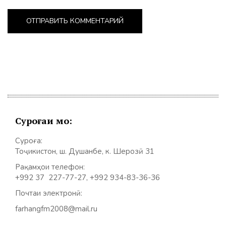
Суроғаи мо:
Суроға:
Тоҷикистон, ш. Душанбе, к. Шерозӣ 31
Рақамҳои телефон:
+992 37 227-77-27, +992 934-83-36-36
Почтаи электронӣ:
farhangfm2008@mail.ru