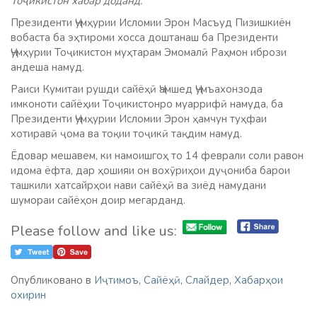
Тоҷикистон хабар доданд.
Президенти Ҷумҳурии Исломии Эрон Масъуд Пизишкиён
вобаста ба эҳтироми хосса доштанаш ба Президенти
Ҷумҳурии Тоҷикистон муҳтарам Эмомалӣ Раҳмон ибрози
андеша намуд.
Раиси Кумитаи рушди сайёҳӣ Ҷамшед Ҷумъахонзода
имконоти сайёҳии Тоҷикистонро муаррифӣ намуда, ба
Президенти Ҷумҳурии Исломии Эрон ҳамчун туҳфаи
хотиравӣ ҷома ва тоқии тоҷикӣ тақдим намуд.
Ёдовар мешавем, ки намоишгоҳ то 14 феврали соли равон
идома ёфта, дар ҳошияи он вохӯриҳои дуҷониба барои
ташкили хатсайрҳои нави сайёҳӣ ва зиёд намудани
шумораи сайёҳон доир мегарданд.
Please follow and like us:
Опубликовано в
Иҷтимоъ
,
Сайёҳӣ
,
Слайдер
,
Хабарҳои
охирин