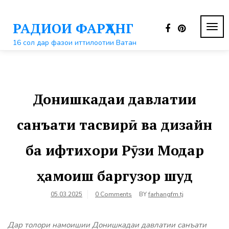
Перейти
к
РАДИОИ ФАРҲАНГ
контенту
ПЕР
НАВ
16 сол дар фазои иттилоотии Ватан
Донишкадаи давлатии
санъати тасвирӣ ва дизайн
ба ифтихори Рӯзи Модар
ҳамоиш баргузор шуд
05.03.2025
0 Comments
BY
farhangfm.tj
Дар толори намоишии Донишкадаи давлатии санъати