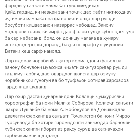
фарҳангу санъати мамлакат гувоҳӣ медиҳад.
Қайд гардид, ки мавқеи зани тоҷик дар ҳаёти иқтисодиву
иҷтимоии мамлакат ва фаъолияти онҳо дар рушди
босуботи кишварамон назаррас мебошад. Занону
модарони тоҷик, ки имрӯз дар фазои сулҳу субот ҳаёт умр
ба сар мебаранд, бояд он донишу малака ва ҳунару
истеъдодеро, ки доранд, баҳри пешрафту шукуфоии
Ватани хеш сарф намояд.
Дар идомаи чорабинӣ як қатор кормандони фаъол ва
занону бонувони муассиса ҷиҳати саҳмгузорӣ дар рушди
таълиму тарбия, дастовардҳои шоиста дар озмуну
чорабиниҳои гуногун ва бо туҳфаҳои хотиравӣ сарфароз
гардонида шуданд.
Дар охир дастаи ҳунармандони Коллеҷи ҷумҳуриявии
хореографии ба номи Малика Собирова, Коллеҷи санъати
шаҳри Душанбе ба номи А. Бобоқулов ва Донишкадаи
давлатии фарҳанг ва санъати Тоҷикистон ба номи Мирзо
Турсунзода ба хотири гиромидошти зан-модар барномаи
хуби фарҳангии иборат аз рақсу суруд ва саҳначаҳои
тарбиявӣ намоиш доданд.