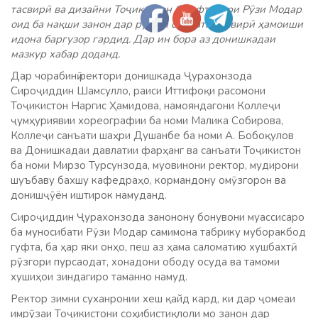
тасвирӣ ва дизайни Тоҷикистон ба ифтихори Рӯзи Модар
оид ба нақши занон дар рушди санъати тасвирӣ ҳамоиши
идона баргузор гардид. Дар ин бора аз донишкадаи
мазкур хабар доданд.
Дар чорабинӣ ректори донишкада Ҷурахонзода
Сироҷиддин Шамсулло, раиси Иттифоқи расомони
Тоҷикистон Наргис Ҳамидова, намояндагони Коллеҷи
ҷумҳуриявии хореографии ба номи Малика Собирова,
Коллеҷи санъати шаҳри Душанбе ба номи А. Бобоқулов
ва Донишкадаи давлатии фарҳанг ва санъати Тоҷикистон
ба номи Мирзо Турсунзода, муовинони ректор, мудирони
шуъбаву бахшу кафедраҳо, кормандону омӯзгорон ва
донишҷӯён иштирок намуданд.
Сироҷиддин Ҷурахонзода занонону бонувони муассисаро
ба муносибати Рӯзи Модар самимона табрику муборакбод
гуфта, ба ҳар яки онҳо, пеш аз ҳама саломатию хушбахтӣ,
рӯзгори пурсаодат, хонадони ободу осуда ва тамоми
хушиҳои зиндагиро таманно намуд.
Ректор зимни суханронии хеш қайд кард, ки дар ҷомеаи
имрӯзаи Тоҷикистони соҳибистиқлоли мо занон дар