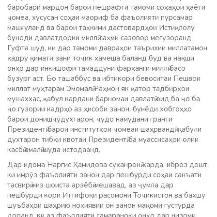
баробари мардон барои пешрафти тамоми соҳаҳои ҳаёти
ҷомеа, хусусан соҳаи маориф ба фаъолияти пурсамар
машғуланд ва барои таҳкими дастовардҳои Истиқлолу
бунёди давлатдории миллӣ саҳми сазовор мегузоранд.
Гуфта шуд, ки дар тамоми давраҳои таърихии миллатамон
қадру қимати зани тоҷик ҳамеша баланд буд ва нақши
онҳо дар инкишофи тамаддуни фарҳанги миллӣ басо
бузург аст. Бо ташаббус ва ибтикори бевоситаи Пешвои
миллат муҳтарам Эмомалӣ Раҳмон як қатор тадбирҳои
мушаххас, қабул кардани барномаи давлатӣ оид ба ҷо ба
ҷо гузории кадрҳо аз ҳисоби занон, бунёди хобгоҳҳо
барои донишҷӯдухтарон, ҷудо намудани гранти
Президентӣ барои институтҳои ҷомеаи шаҳрвандӣ, қабули
духтарон тибқи квотаи Президентӣ ба муассисаҳои олии
касбӣ амалӣ шуда истодаанд.
Дар идома Наргис Ҳамидова суханронӣ карда, иброз дошт,
ки имрӯз фаъолияти занон дар пешбурди соҳаи санъати
тасвирӣ низ шоиста арзёбӣ мешавад, аз ҷумла дар
пешбурди кори Иттифоқи расомони Тоҷикистон ва бахшу
шуъбаҳои шаҳрию ноҳиявии он занон мақоми густурда
доранд, ки аз фаъолияти самараноки онҳо дар низоми