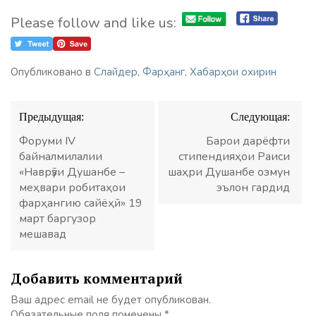
Please follow and like us:
Опубликовано в
Слайдер
,
Фарҳанг
,
Хабарҳои охирин
Навигация
Предыдущая:
Следующая:
по
записям
Форуми IV
Барои дарёфти
байналмилалии
стипендияҳои Раиси
«Наврӯзи Душанбе –
шаҳри Душанбе озмун
меҳвари робитаҳои
эълон гардид
фарҳангию сайёҳӣ» 19
март баргузор
мешавад
Добавить комментарий
Ваш адрес email не будет опубликован.
Обязательные поля помечены
*