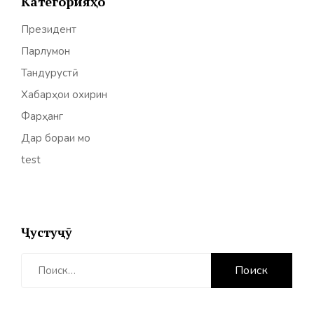
Категорияҳо
Президент
Парлумон
Тандурустӣ
Хабарҳои охирин
Фарҳанг
Дар бораи мо
test
Ҷустуҷӯ
Найти: