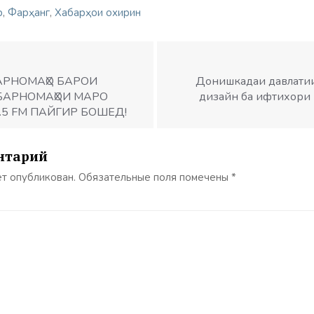
р
,
Фарҳанг
,
Хабарҳои охирин
АРНОМАҲО БАРОИ
Донишкадаи давлатии
. БАРНОМАҲОИ МАРО
дизайн ба ифтихори
.5 FM ПАЙГИР БОШЕД!
нтарий
ет опубликован.
Обязательные поля помечены
*