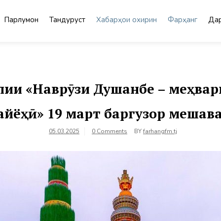
Парлумон
Тандурустӣ
Хабарҳои охирин
Фарҳанг
Дар
лии «Наврӯзи Душанбе – меҳвар
айёҳӣ» 19 март баргузор мешав
05.03.2025
0 Comments
BY
farhangfm.tj