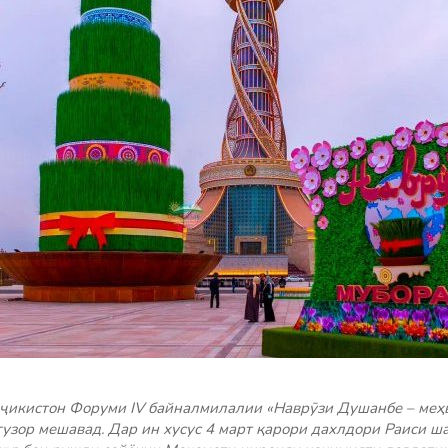
оҷикистон Форуми IV байналмилалии «Наврӯзи Душанбе – меҳ
узор мешавад. Дар ин хусус 4 март қарори дахлдори Раиси ш