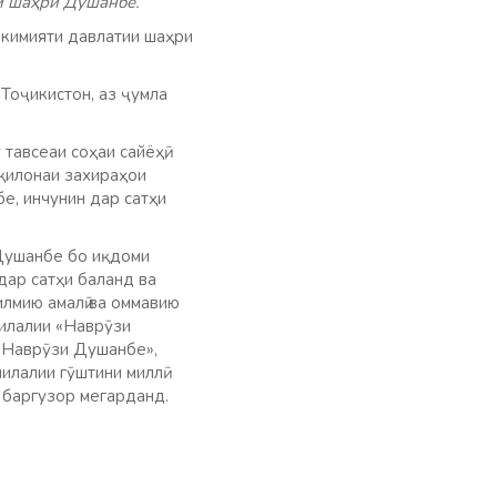
и шаҳри Душанбе.
кимияти давлатии шаҳри
Тоҷикистон, аз ҷумла
авсеаи соҳаи сайёҳӣ,
оқилонаи захираҳои
е, инчунин дар сатҳи
 Душанбе бо иқдоми
дар сатҳи баланд ва
илмию амалӣ ва оммавию
милалии «Наврӯзи
«Наврӯзи Душанбе»,
илалии гӯштини миллӣ
а баргузор мегарданд.