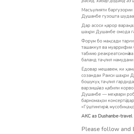
расид, хабар доданд аз
Масъулияти баргузории 
Душанбе гузошта шудаа
Дар асоси қарор варақаҳ
шаҳри Душанбе омода г
Форум бо мақсади тарғи
ташаккул ва муаррифии б
табиию реакреатсионӣ в
баланд таҷлил намудани
Ёдовар мешавем, ки ҳам
созандаи Раиси шаҳри Д
бошукуҳ таҷлил гардида
варзишӣ, аз қабили корв
Душанбе — меҳвари роби
барномаҳои консертӣ дар
«Гӯштингирӣ», мусобиқаҳ
АКС аз Dushanbe-travel
Please follow and l