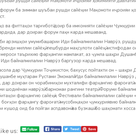
 шуъбаи рушди сайёҳии Мақомоти иҷроияи ҳокимияти давлати
форум ба зиммаи шуъбаи рушди сайёҳии Мақомоти иҷроияи ҳо
ст.
о ва фиттаҳои тарғиботӣ доир ба имконияти сайёҳии Ҷумҳурии 
ардида, дар доираи форум паҳн карда мешаванд.
би арзишҳои умумибашарии Иди байналмилалии Наврӯз, рушду т
ренди миллии сайёҳӣ, пешбурди маҳсулоти сайёҳӣ, истифодаи 
а мероси таърихию фарҳангии мамлакат, аз ҷумла шаҳри Душанб
 Иди байналмилалии Наврӯз баргузор карда мешавад.
асола дар Ҷумҳурии Тоҷикистон, бахусус пойтахти он – шаҳри
ушанбе муҳтарам Рустами Эмомалӣ Иди байналмилалии Наврӯз 
, дар доираи он чорабиниҳои мухталифи фарҳангию фароғатӣ, 
они шодиёнаи наврӯзӣ, барномаи рангини театрӣ, Форуми байнал
таҳои фарҳангию сайёҳӣ», Фестивали байналмилалии сайёҳии 
 боғҳои фарҳангу фароғатӣ, мусобиқаҳои ҷумҳуриявию байналм
ои кушод оид ба пойгаи аспдавонӣ ва бузкашӣ бо шаҳомати хосс
ike us: