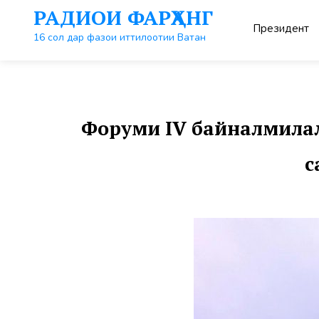
Перейти
РАДИОИ ФАРҲАНГ
к
Президент
контенту
16 сол дар фазои иттилоотии Ватан
Форуми IV байналмила
с