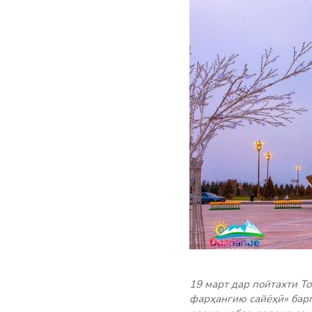
19 март дар пойтахти Т
фарҳангию сайёҳӣ» барг