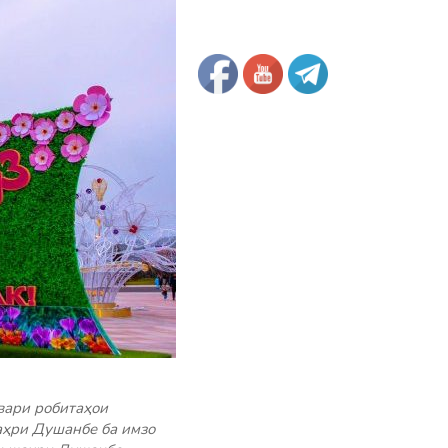
вари робитаҳои
аҳри Душанбе ба имзо