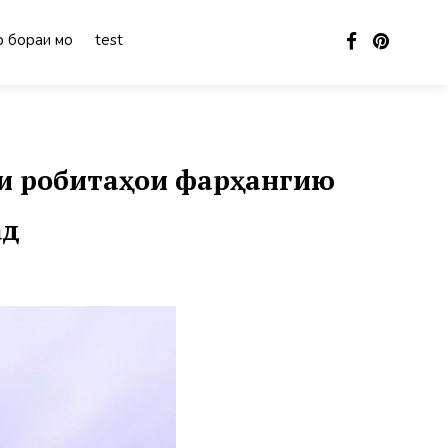
 бораи мо
test
и робитаҳои фарҳангию
ад