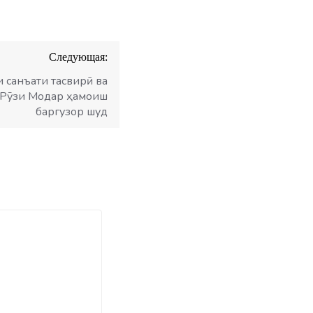
Следующая:
 санъати тасвирӣ ва
 Рӯзи Модар ҳамоиш
баргузор шуд