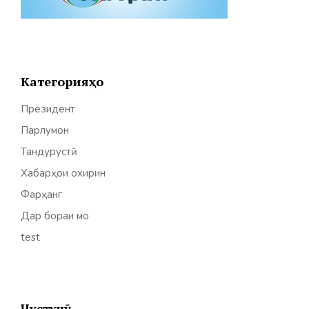
Категорияҳо
Президент
Парлумон
Тандурустӣ
Хабарҳои охирин
Фарҳанг
Дар бораи мо
test
Ҷустуҷӯ