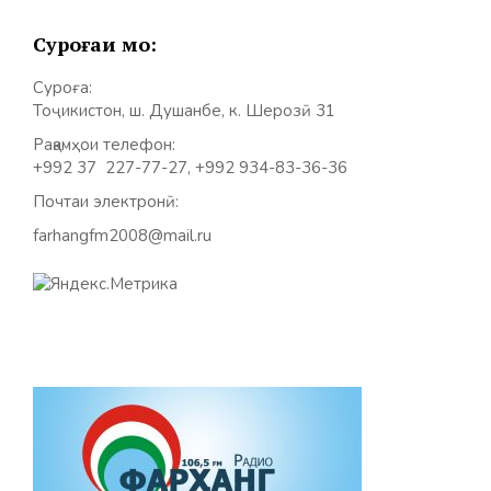
Суроғаи мо:
Суроға:
Тоҷикистон, ш. Душанбе, к. Шерозӣ 31
Рақамҳои телефон:
+992 37 227-77-27, +992 934-83-36-36
Почтаи электронӣ:
farhangfm2008@mail.ru