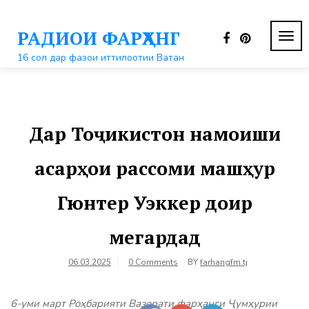
Перейти
к
РАДИОИ ФАРҲАНГ
контенту
ПЕР
НАВ
16 сол дар фазои иттилоотии Ватан
Дар Тоҷикистон намоиши
асарҳои рассоми машҳур
Гюнтер Уэккер доир
мегардад
06.03.2025
0 Comments
BY
farhangfm.tj
6-уми март Роҳбарияти Вазорати фарҳанги Ҷумҳурии