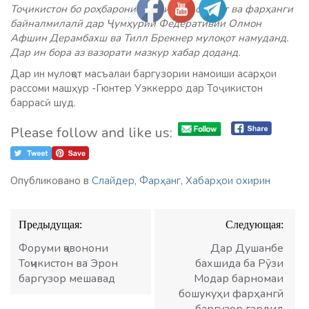
Тоҷикистон бо роҳбарони Ташкилоти санъат ва фарҳанги
байналмилалӣ дар Ҷумҳурии Федеративии Олмон
Афшин Дерамбахш ва Тилл Брекнер мулоқот намуданд.
Дар ин бора аз вазорати мазкур хабар доданд.
Дар ин мулоқот масъалаи баргузории намоиши асарҳои
рассоми машҳур -Гюнтер Уэккерро дар Тоҷикистон
баррасӣ шуд.
Please follow and like us:
Опубликовано в
Слайдер
,
Фарҳанг
,
Хабарҳои охирин
Навигация
Предыдущая:
Следующая:
по
записям
Форуми ҷавонони
Дар Душанбе
Тоҷикистон ва Эрон
бахшида ба Рӯзи
баргузор мешавад
Модар барномаи
бошукуҳи фарҳангӣ