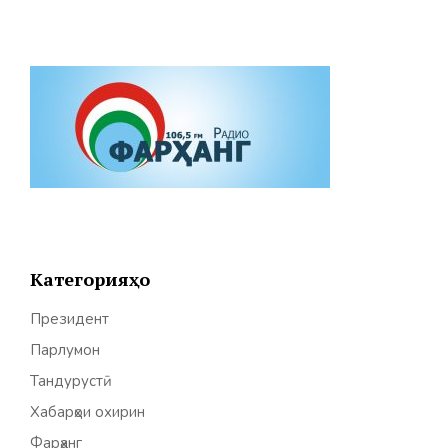
Категорияҳо
Президент
Парлумон
Тандурустӣ
Хабарҳои охирин
Фарҳанг