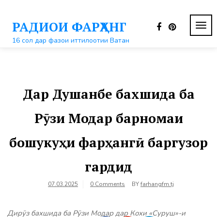
Перейти
к
РАДИОИ ФАРҲАНГ
контенту
ПЕР
НАВ
16 сол дар фазои иттилоотии Ватан
Дар Душанбе бахшида ба
Рӯзи Модар барномаи
бошукуҳи фарҳангӣ баргузор
гардид
07.03.2025
0 Comments
BY
farhangfm.tj
Дирӯз бахшида ба Рӯзи Модар дар Кохи «Суруш»-и