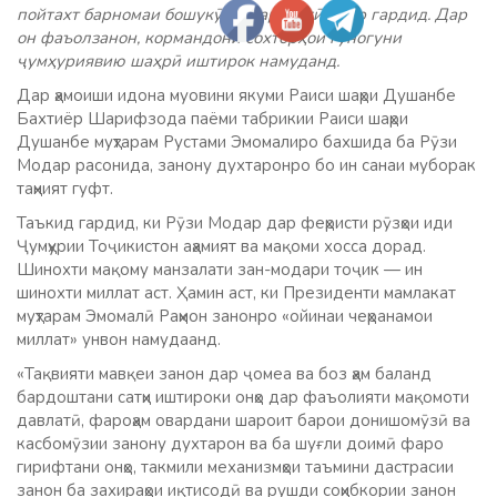
пойтахт барномаи бошукӯҳи фарҳангӣ доир гардид. Дар
он фаъолзанон, кормандони сохторҳои гуногуни
ҷумҳуриявию шаҳрӣ иштирок намуданд.
Дар ҳамоиши идона муовини якуми Раиси шаҳри Душанбе
Бахтиёр Шарифзода паёми табрикии Раиси шаҳри
Душанбе муҳтарам Рустами Эмомалиро бахшида ба Рӯзи
Модар расонида, занону духтаронро бо ин санаи муборак
таҳният гуфт.
Таъкид гардид, ки Рӯзи Модар дар феҳристи рӯзҳои иди
Ҷумҳурии Тоҷикистон аҳамият ва мақоми хосса дорад.
Шинохти мақому манзалати зан-модари тоҷик — ин
шинохти миллат аст. Ҳамин аст, ки Президенти мамлакат
муҳтарам Эмомалӣ Раҳмон занонро «ойинаи чеҳранамои
миллат» унвон намудаанд.
«Тақвияти мавқеи занон дар ҷомеа ва боз ҳам баланд
бардоштани сатҳи иштироки онҳо дар фаъолияти мақомоти
давлатӣ, фароҳам овардани шароит барои донишомӯзӣ ва
касбомӯзии занону духтарон ва ба шуғли доимӣ фаро
гирифтани онҳо, такмили механизмҳои таъмини дастрасии
занон ба захираҳои иқтисодӣ ва рушди соҳибкории занон