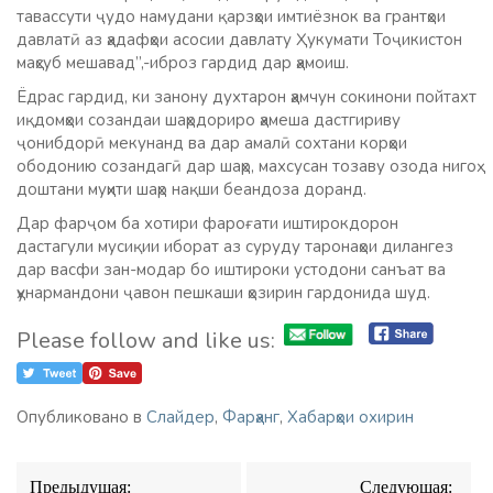
тавассути ҷудо намудани қарзҳои имтиёзнок ва грантҳои
давлатӣ аз ҳадафҳои асосии давлату Ҳукумати Тоҷикистон
маҳсуб мешавад”,-иброз гардид дар ҳамоиш.
Ёдрас гардид, ки занону духтарон ҳамчун сокинони пойтахт
иқдомҳои созандаи шаҳрдориро ҳамеша дастгириву
ҷонибдорӣ мекунанд ва дар амалӣ сохтани корҳои
ободонию созандагӣ дар шаҳр, махсусан тозаву озода нигоҳ
доштани муҳити шаҳр нақши беандоза доранд.
Дар фарҷом ба хотири фароғати иштирокдорон
дастагули мусиқии иборат аз суруду таронаҳои дилангез
дар васфи зан-модар бо иштироки устодони санъат ва
ҳунармандони ҷавон пешкаши ҳозирин гардонида шуд.
Please follow and like us:
Опубликовано в
Слайдер
,
Фарҳанг
,
Хабарҳои охирин
Навигация
Предыдущая:
Следующая: