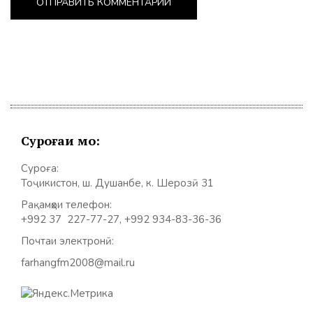
Суроғаи мо:
Суроға:
Тоҷикистон, ш. Душанбе, к. Шерозӣ 31
Рақамҳои телефон:
+992 37 227-77-27, +992 934-83-36-36
Почтаи электронӣ:
farhangfm2008@mail.ru