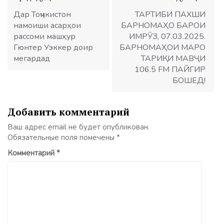
по
записям
Дар Тоҷикистон
ТАРТИБИ ПАХШИ
намоиши асарҳои
БАРНОМАҲО БАРОИ
рассоми машҳур
ИМРӮЗ, 07.03.2025.
Гюнтер Уэккер доир
БАРНОМАҲОИ МАРО
мегардад
ТАРИҚИ МАВҶИ
106.5 FM ПАЙГИР
БОШЕД!
Добавить комментарий
Ваш адрес email не будет опубликован.
Обязательные поля помечены
*
Комментарий
*