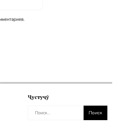
мментариев.
Ҷустуҷӯ
Найти: