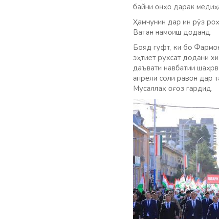
байни онҳо дарак медиҳ
Ҳамчунин дар ин рӯз роҳ
Ватан намоиш доданд.
Бояд гуфт, ки бо Фармо
эҳтиёт рухсат додани х
даъвати навбатии шаҳрв
апрели соли равон дар 
Мусаллаҳ оғоз гардид.