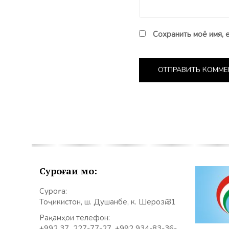
Сохранить моё имя, 
Суроғаи мо:
Суроға:
Тоҷикистон, ш. Душанбе, к. Шерозӣ 31
Рақамҳои телефон:
+992 37 227-77-27, +992 934-83-36-