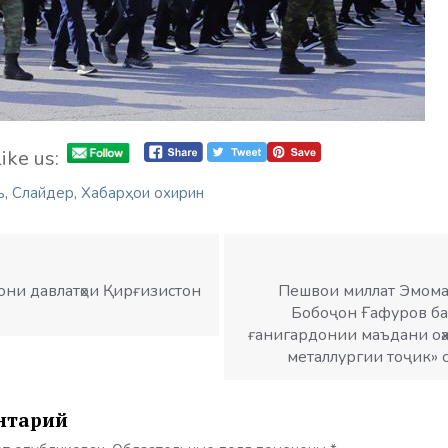
ike us:
ъ
,
Слайдер
,
Хабарҳои охирин
они давлатҳои Қирғизистон
Пешвои миллат Эмомал
Бобоҷон Ғафуров ба
ғанигардонии маъдани оҳ
металлургии тоҷик» 
нтарий