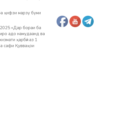
ба ҳифзи марзу буми
 2025 «Дар бораи ба
биро адо намудаанд ва
измати ҳарбӣ» аз 1
ба сафи Қувваҳои