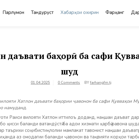
Парлумон
Тандурустӣ
Хабарҳои охирин
Фарҳанг
Дар
н даъвати баҳорӣ ба сафи Қувв
шуд
01.04.2025
0 Comments
BY
farhangfm.tj
илояти Хатлон даъвати баҳории ҷавонон ба сафи Қувваҳои М
о намуданд.
уоти Раиси вилояти Хатлон иттилоъ доданд, нақшаи даъват дар
бо ҳисси баланди ватандӯстӣ ба адои хизмати ҳарбӣ равона шу
дар таърихи соҳибистиқлолии мамлакат тавонист нақшаи даъват
иҳанда аз омодагии баланди ҷавонон ва тақвияти корҳои тарби