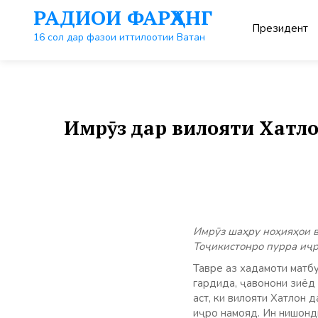
Перейти
РАДИОИ ФАРҲАНГ
к
Президент
контенту
16 сол дар фазои иттилоотии Ватан
Имрӯз дар вилояти Хатло
Имрӯз шаҳру ноҳияҳои в
Тоҷикистонро пурра иҷр
Тавре аз хадамоти матб
гардида, ҷавонони зиёд 
аст, ки вилояти Хатлон 
иҷро намояд. Ин нишонд