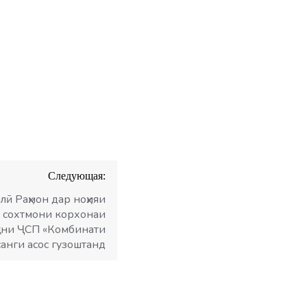
Следующая:
ӣ Раҳмон дар ноҳияи
 сохтмони корхонаи
ани ҶСП «Комбинати
санги асос гузоштанд