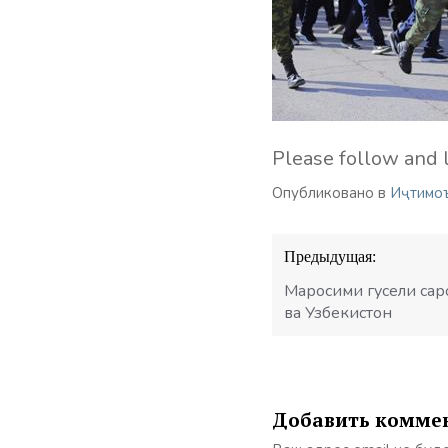
Please follow and l
Опубликовано в
Иҷтимо
Навигация
Предыдущая:
по
записям
Маросими гусели сар
ва Узбекистон
Добавить комме