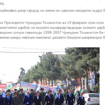
ад.
паймоӣ низ доир гардид, ки зимни он ҷавонон омодагии худро 
ни Президенти Ҷумҳурии Тоҷикистон аз 19 феврали соли соли
изматчиёни ҳарбие, ки муҳлати муқарраргардидаи хизмати ҳар
андони солҳои таваллуди 1998-2007 Ҷумҳурии Тоҷикистон ба х
тамоми шаҳру навоҳии мамлакат даъвати баҳории шаҳрвандон 