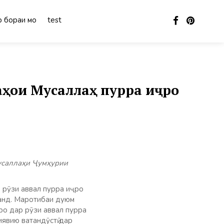
 бораи мо
test
аҳои Мусаллаҳ пурра иҷро
усаллаҳи Ҷумҳурии
 рӯзи аввал пурра иҷро
данд. Маротибаи дуюм
ро дар рӯзи аввал пурра
явию ватандӯстӣ дар