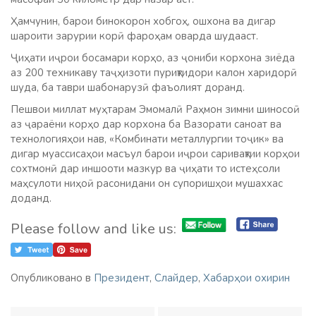
Ҳамчунин, барои бинокорон хобгоҳ, ошхона ва дигар
шароити зарурии корӣ фароҳам оварда шудааст.
Ҷиҳати иҷрои босамари корҳо, аз ҷониби корхона зиёда
аз 200 техникаву таҷҳизоти пуриқтидори калон харидорӣ
шуда, ба таври шабонарузӣ фаъолият доранд.
Пешвои миллат муҳтарам Эмомалӣ Раҳмон зимни шиносоӣ
аз ҷараёни корҳо дар корхона ба Вазорати саноат ва
технологияҳои нав, «Комбинати металлургии тоҷик» ва
дигар муассисаҳои масъул барои иҷрои саривақтии корҳои
сохтмонӣ дар иншооти мазкур ва ҷиҳати то истеҳсоли
маҳсулоти ниҳоӣ расонидани он супоришҳои мушаххас
доданд.
Please follow and like us:
Опубликовано в
Президент
,
Слайдер
,
Хабарҳои охирин
Навигация