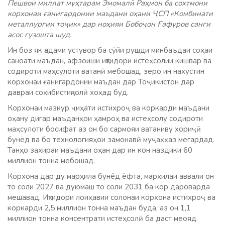
Пешвои миллат муҳтарам Эмомалӣ Раҳмон ба сохтмони
корхонаи ғанигардонии маъдани оҳани ҶСП «Комбинати
металлургии тоҷик» дар ноҳияи Бобоҷон Ғафуров санги
асос гузошта шуд.
Ин боз як қадами устувор ба сӯйи рушди минбаъдаи соҳаи
саноати маъдан, афзоиши иқтидори истеҳсолии кишвар ва
содироти маҳсулоти ватанӣ мебошад, зеро ин нахустин
корхонаи ғанигардонии маъдан дар Тоҷикистон дар
давраи соҳибистиқлолӣ хоҳад буд.
Корхонаи мазкур ҷиҳати истихроҷ ва коркарди маъдани
оҳану дигар маъданҳои ҳамроҳ ва истеҳсолу содироти
маҳсулоти босифат аз он бо сармояи ватаниву хориҷӣ
бунёд ва бо технологияҳои замонавӣ муҷаҳҳаз мегардад.
Танҳо захираи маъдани оҳан дар ин кон наздики 60
миллион тонна мебошад.
Корхона дар ду марҳила бунёд ёфта, марҳилаи аввали он
то соли 2027 ва дуюмаш то соли 2031 ба кор дароварда
мешавад. Иқтидори лоиҳавии солонаи корхона истихроҷ ва
коркарди 2,5 миллион тонна маъдан буда, аз он 1,1
миллион тонна консентрати истеҳсолӣ ба даст меояд.