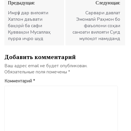
Предыдущая:
Следующая:
по
записям
Имрӯз дар вилояти
Сарвари давлат
Хатлон даъвати
Эмомалӣ Раҳмон бо
баҳорӣ ба сафи
фаъолони соҳаи
Қувваҳои Мусаллаҳ
саноати вилояти Суғд
пурра иҷро шуд
мулоқот намуданд
Добавить комментарий
Ваш адрес email не будет опубликован.
Обязательные поля помечены
*
Комментарий
*