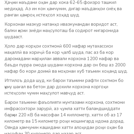
Ҳаҷми маъдани оҳан дар хока 62-65 фоизро ташкил
медиҳад. Аз ин кон ҳамчунин, дигар маъданҳои сиёҳ ва
рангаи ҳамроҳ истеҳсол хоҳад шуд.
Корхонаи мазкур натанҳо ивазкунандаи воридот аст,
балки қисми зиёди маҳсулоташ ба содирот нигаронида
шудааст.
Ҳоло дар корҳои сохтмонӣ 600 нафар мутахассиси
маҳаллӣ ва хориҷӣ ба кор ҷалб шуда, пас аз ба кор
даромадани марҳилаи аввали корхона 1200 нафар ва
баъди пурра омода шудани корхона дар он беш аз 2000
нафар бо кори доимӣ ва моҳонаи хуб таъмин хоҳанд шуд.
Иттилоъ дода шуд, ки барои таъмини рафти сохтмон бо
қуму шағал ва бетон дар дохили корхона коргоҳи
истеҳсоли чунин маҳсулот мавҷуд аст.
Барои таъмини фаъолияти мунтазами корхона, сохтмони
инфрасохтори зарурӣ, аз ҷумла хатти баландшиддати
барқии 220 кВ ба масофаи 14 киллометр, хатти об аз 17
километр ва 15 километр роҳи мошингард идома дорад.
Оянда ҳамчунин кашидани хатти алоҳидаи роҳи оҳан ба
масофаи 30 километр дар назар аст.