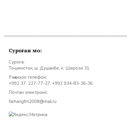
Суроғаи мо:
Суроға:
Тоҷикистон, ш. Душанбе, к. Шерозӣ 31
Рақамҳои телефон:
+992 37 227-77-27, +992 934-83-36-36
Почтаи электронӣ:
farhangfm2008@mail.ru