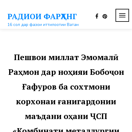
Перейти
к
РАДИОИ ФАРҲАНГ
контенту
ПЕР
НАВ
16 сол дар фазои иттилоотии Ватан
Пешвои миллат Эмомалӣ
Раҳмон дар ноҳияи Бобоҷон
Ғафуров ба сохтмони
корхонаи ғанигардонии
маъдани оҳани ҶСП
«Комбинати металлургии