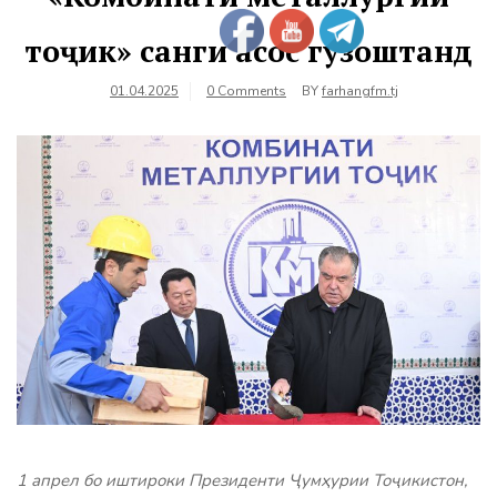
тоҷик» санги асос гузоштанд
01.04.2025
0 Comments
BY
farhangfm.tj
1 апрел бо иштироки Президенти Ҷумҳурии Тоҷикистон,