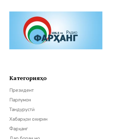
Категорияҳо
Президент
Парлумон
Тандурустӣ
Хабарҳои охирин
Фарҳанг
Дар бораи мо