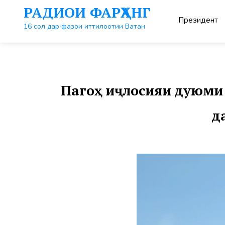
Перейти
РАДИОИ ФАРҲАНГ
к
Президент
контенту
16 сол дар фазои иттилоотии Ватан
Пагоҳ иҷлосияи дуюми
д