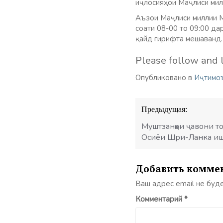
иҷлосияҳои Маҷлиси мил
Аъзои Маҷлиси миллии Ма
соати 08-00 то 09:00 д
қайд гирифта мешаванд.
Please follow and l
Опубликовано в
Иҷтимо
Навигация
Предыдущая:
по
записям
Муштзанҳои ҷавони т
Осиёи Шри-Ланка иш
Добавить комме
Ваш адрес email не буд
Комментарий
*