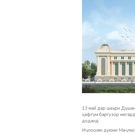
13 май дар шаҳри Душан
ҳафтум баргузор мегард
доданд.
Иҷлосияи дуюми Маҷлиси