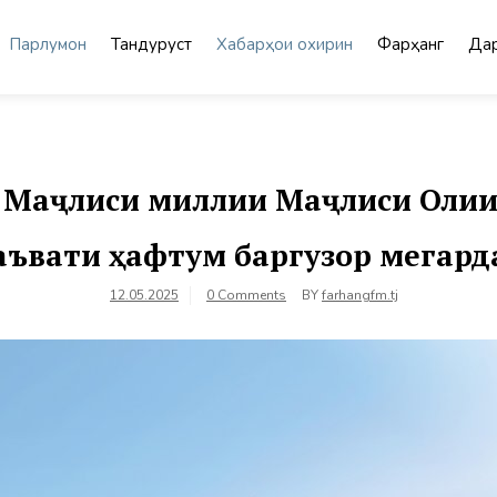
Парлумон
Тандурустӣ
Хабарҳои охирин
Фарҳанг
Дар
 Маҷлиси миллии Маҷлиси Олии
аъвати ҳафтум баргузор мегард
12.05.2025
0 Comments
BY
farhangfm.tj