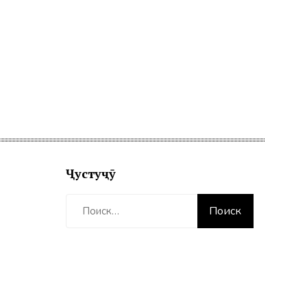
Ҷустуҷӯ
Найти: