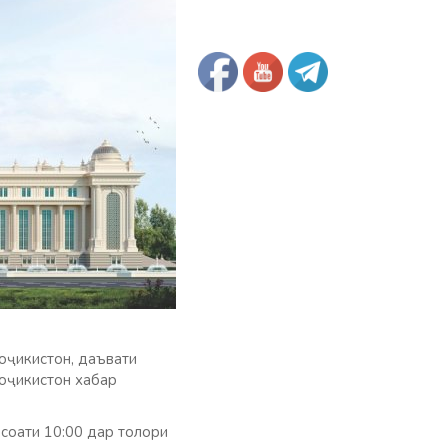
оҷикистон, даъвати
оҷикистон хабар
соати 10:00 дар толори