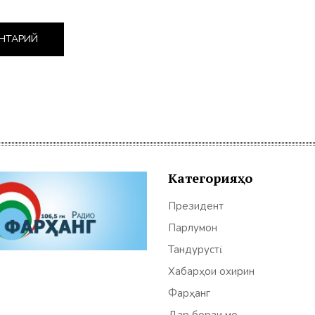
Категорияҳо
Президент
Парлумон
Тандурустӣ
Хабарҳои охирин
Фарҳанг