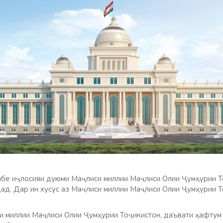
бе иҷлосияи дуюми Маҷлиси миллии Маҷлиси Олии Ҷумҳурии Т
ад. Дар ин хусус аз Маҷлиси миллии Маҷлиси Олии Ҷумҳурии Т
 миллии Маҷлиси Олии Ҷумҳурии Тоҷикистон, даъвати ҳафтум 