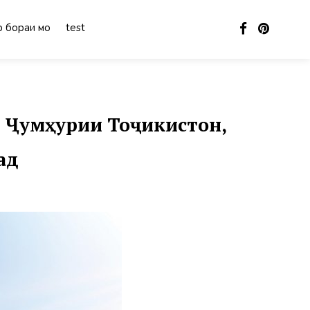
 бораи мо
test
 Ҷумҳурии Тоҷикистон,
ад