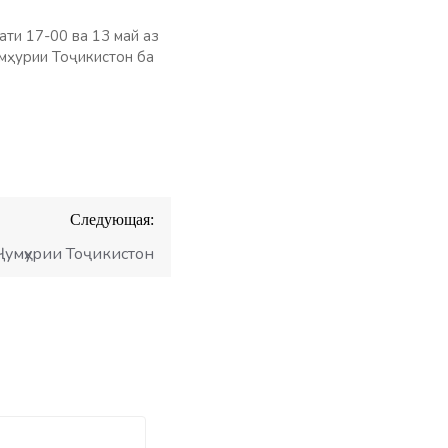
ти 17-00 ва 13 май аз
мҳурии Тоҷикистон ба
Следующая:
умҳурии Тоҷикистон