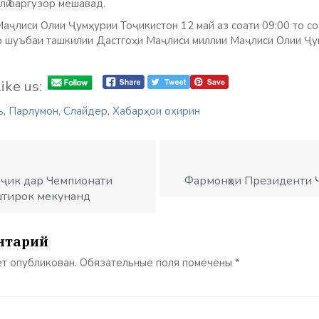
лӣ баргузор мешавад.
ҷлиси Олии Ҷумҳурии Тоҷикистон 12 май аз соати 09:00 то соа
ар шуъбаи ташкилии Дастгоҳи Маҷлиси миллии Маҷлиси Олии Ҷу
ike us:
ъ
,
Парлумон
,
Слайдер
,
Хабарҳои охирин
оҷик дар Чемпионати
Фармонҳои Президенти Ҷ
тирок мекунанд
нтарий
ет опубликован.
Обязательные поля помечены
*