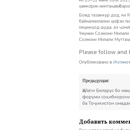
ки 29–31 майи соли 202
ҳамкории минтақавӣ бар
Бояд тазаккур дод, ки 
байналмилалии ҳифзи пи
пешниҳод шуда, аз ҷони
Умумии Созмони Милали 
Созмони Милали Муттаҳи
Please follow and l
Опубликовано в
Иҷтимо
Навигация
Предыдущая:
по
записям
Ҳайати Беларус бо ма
форуми соҳибкорони
ба Тоҷикистон омада
Добавить комме