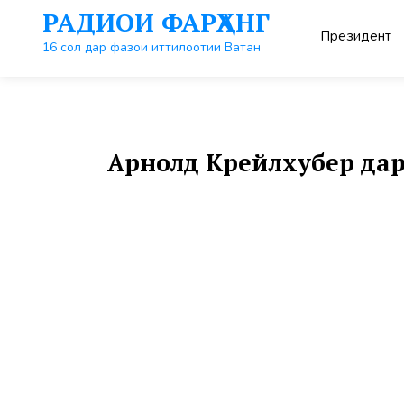
Перейти
РАДИОИ ФАРҲАНГ
к
Президент
контенту
16 сол дар фазои иттилоотии Ватан
Арнолд Крейлхубер дар