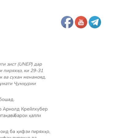
и зист (UNEP) дар
 пиряхҳо, ки 29-31
 ва сухан менамояд,
кумати Ҷумҳурии
ебошад.
по Арнолд Крейлхубер
тақавӣ барои ҳалли
оид ба ҳифзи пиряхҳо,