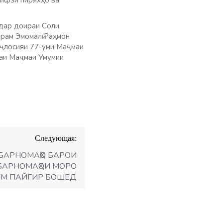
ҳифзи пиряхҳо ва
 дар доираи Соли
рам Эмомалӣ Раҳмон
иҷлосияи 77-уми Маҷмаи
маи Маҷмаи Умумии
Следующая:
БАРНОМАҲО БАРОИ
. БАРНОМАҲОИ МОРО
 FM ПАЙГИР БОШЕД