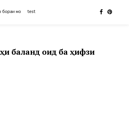
 бораи мо
test
ҳи баланд оид ба ҳифзи