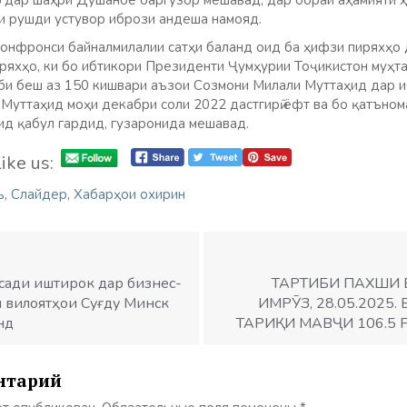
5 дар шаҳри Душанбе баргузор мешавад, дар бораи аҳамияти 
ои рушди устувор ибрози андеша намояд.
Конфронси байналмилалии сатҳи баланд оид ба ҳифзи пиряхҳо
ряхҳо, ки бо ибтикори Президенти Ҷумҳурии Тоҷикистон муҳта
би беш аз 150 кишвари аъзои Созмони Милали Муттаҳид дар 
Муттаҳид моҳи декабри соли 2022 дастгирӣ ёфт ва бо қатъно
д қабул гардид, гузаронида мешавад.
ike us:
ъ
,
Слайдер
,
Хабарҳои охирин
қсади иштирок дар бизнес-
ТАРТИБИ ПАХШИ 
 вилоятҳои Суғду Минск
ИМРӮЗ, 28.05.2025
нд
ТАРИҚИ МАВҶИ 106.5
нтарий