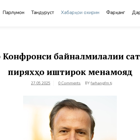
Парлумон
Тандурустӣ
Хабарҳои охирин
Фарҳанг
Дар
 Конфронси байналмилалии сат
пиряхҳо иштирок менамояд
27.05.2025
0 Comments
BY
farhangfm.tj