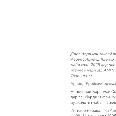
Директори минтақавӣ ва
Аврупо Арнолд Крейлхуб
майи соли 2025 дар пой
иттилоъ медиҳад АМИТ «
Тоҷикистон.
Арнолд Крейлхубер шахс
Намояндаи Барномаи Со
дар пешбурди ҳифзи муҳи
мушкилоти глобалии иқли
Интизор меравад, ки Ар