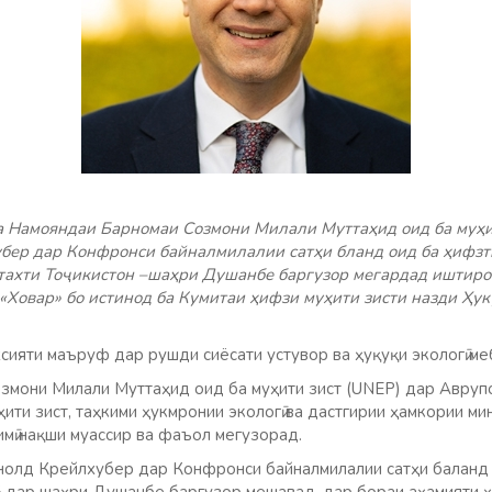
 Намояндаи Барномаи Созмони Милали Муттаҳид оид ба муҳит
ер дар Конфронси байналмилалии сатҳи бланд оид ба ҳифзти
тахти Тоҷикистон –шаҳри Душанбе баргузор мегардад иштирок
Ховар» бо истинод ба Кумитаи ҳифзи муҳити зисти назди Ҳу
ияти маъруф дар рушди сиёсати устувор ва ҳуқуқи экологӣ м
змони Милали Муттаҳид оид ба муҳити зист (UNEP) дар Авру
ти зист, таҳкими ҳукмронии экологӣ ва дастгирии ҳамкории мин
мӣ нақши муассир ва фаъол мегузорад.
нолд Крейлхубер дар Конфронси байналмилалии сатҳи баланд 