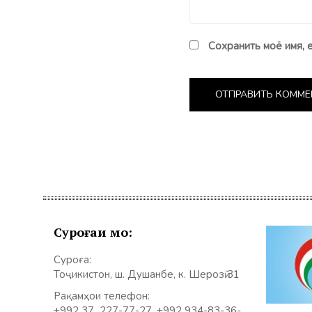
Сохранить моё имя, 
Суроғаи мо:
Суроға:
Тоҷикистон, ш. Душанбе, к. Шерозӣ 31
Рақамҳои телефон:
+992 37 227-77-27, +992 934-83-36-