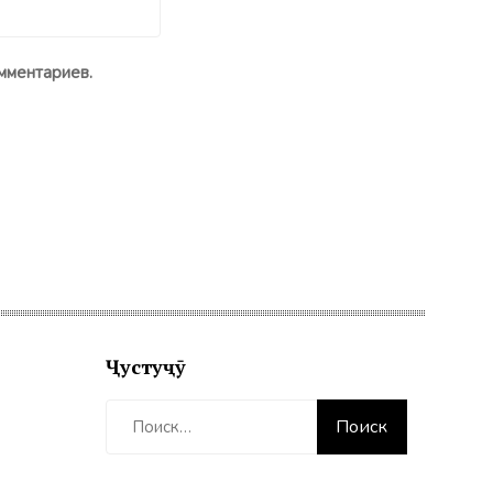
мментариев.
Ҷустуҷӯ
Найти: