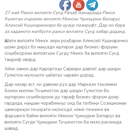
27 май Раиси вилояти Суғд Раҷаб Аҳмадзода Раиси
Кумитаи иҷроияи вилояти Мински Ҷумҳурии Беларус
Алексей Кушнаренкоро ба ҳузур пазируфт. Дар ин бора
аз хадамоти матбуоти раиси вилояти Суғд хабар доданд.
Ҳайати вилояти Минск зери роҳбарии Алексей Кушнаренко
шоми дирӯз бо мақсади иштирок дар бизнес-форуми
соҳибкорони вилоятҳои Суғду Минск ба вилояти Суғд
ташриф овард.
Айни замон дар Қароргоҳи Сарвари давлат дар шаҳри
Гулистон мулоқоти ҳайатҳо ҷараён дорад.
Дар назар аст, ки давоми рӯз дар Маркази таълимии
Бонки миллии Тоҷикистон дар шаҳри Гулистон бо
иштироки соҳибкорони ду тараф бизнес-форум доир
гардида, нақшаи чорабиниҳо оид ба татбиқи Созишномаи
ҳамкориҳои тиҷоратӣ-иқтисодӣ, илмӣ-техникӣ ва
фарҳангӣ байни вилояти Мински Ҷумҳурии Беларус ва
вилояти Суғди Ҷумҳурии Тоҷикистон ба имзо расонида
шавад.