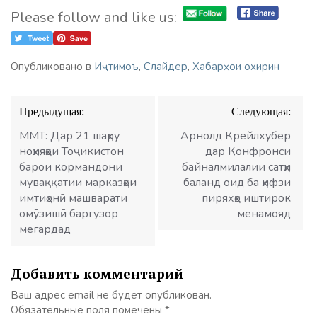
Please follow and like us:
Опубликовано в
Иҷтимоъ
,
Слайдер
,
Хабарҳои охирин
Навигация
Предыдущая:
Следующая:
по
записям
ММТ: Дар 21 шаҳру
Арнолд Крейлхубер
ноҳияҳои Тоҷикистон
дар Конфронси
барои кормандони
байналмилалии сатҳи
муваққатии марказҳои
баланд оид ба ҳифзи
имтиҳонӣ машварати
пиряхҳо иштирок
омӯзишӣ баргузор
менамояд
мегардад
Добавить комментарий
Ваш адрес email не будет опубликован.
Обязательные поля помечены
*