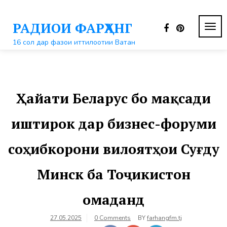
Перейти
к
РАДИОИ ФАРҲАНГ
контенту
ПЕР
НАВ
16 сол дар фазои иттилоотии Ватан
Ҳайати Беларус бо мақсади
иштирок дар бизнес-форуми
соҳибкорони вилоятҳои Суғду
Минск ба Тоҷикистон
омаданд
27.05.2025
0 Comments
BY
farhangfm.tj