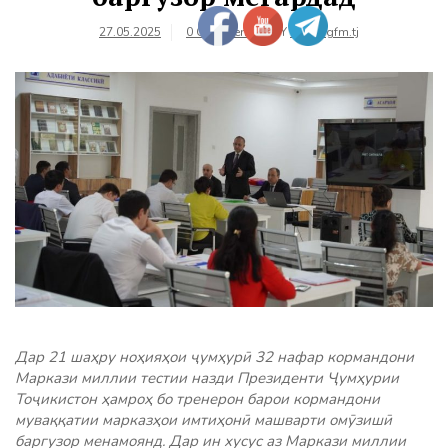
27.05.2025
0 Comments
BY
farhangfm.tj
Дар 21 шаҳру ноҳияҳои ҷумҳурӣ 32 нафар кормандони
Маркази миллии тестии назди Президенти Ҷумҳурии
Тоҷикистон ҳамроҳ бо тренерон барои кормандони
муваққатии марказҳои имтиҳонӣ машварти омӯзишӣ
баргузор менамоянд. Дар ин хусус аз Маркази миллии