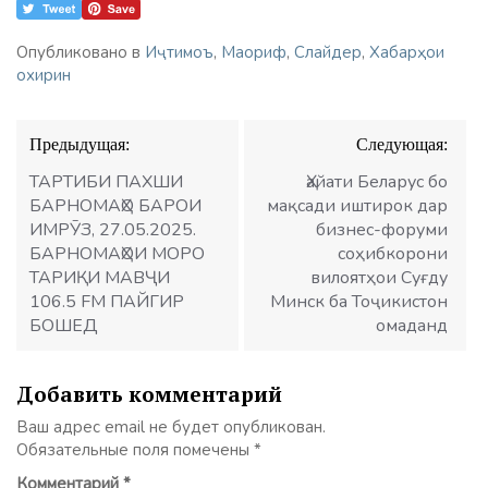
Опубликовано в
Иҷтимоъ
,
Маориф
,
Слайдер
,
Хабарҳои
охирин
Навигация
Предыдущая:
Следующая:
по
записям
ТАРТИБИ ПАХШИ
Ҳайати Беларус бо
БАРНОМАҲО БАРОИ
мақсади иштирок дар
ИМРӮЗ, 27.05.2025.
бизнес-форуми
БАРНОМАҲОИ МОРО
соҳибкорони
ТАРИҚИ МАВҶИ
вилоятҳои Суғду
106.5 FM ПАЙГИР
Минск ба Тоҷикистон
БОШЕД
омаданд
Добавить комментарий
Ваш адрес email не будет опубликован.
Обязательные поля помечены
*
Комментарий
*