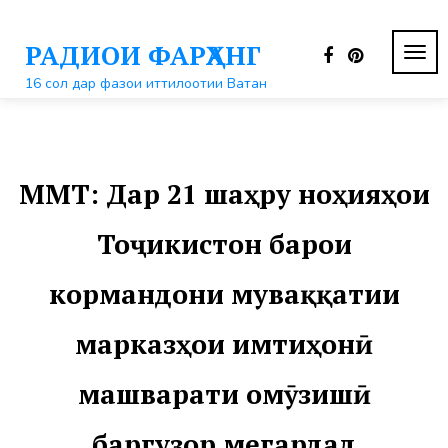
Перейти
к
РАДИОИ ФАРҲАНГ
контенту
ПЕР
НАВ
16 сол дар фазои иттилоотии Ватан
ММТ: Дар 21 шаҳру ноҳияҳои
Тоҷикистон барои
кормандони муваққатии
марказҳои имтиҳонӣ
машварати омӯзишӣ
баргузор мегардад