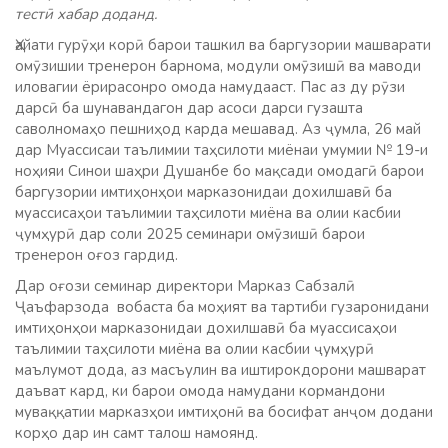
тестӣ хабар доданд.
Ҳайати гурӯҳи корӣ барои ташкил ва баргузории машварати
омӯзишии тренерон барнома, модули омӯзишӣ ва маводи
иловагии ёрирасонро омода намудааст. Пас аз ду рӯзи
дарсӣ ба шунавандагон дар асоси дарси гузашта
саволномаҳо пешниҳод карда мешавад. Аз ҷумла, 26 май
дар Муассисаи таълимии таҳсилоти миёнаи умумии № 19-и
ноҳияи Синои шаҳри Душанбе бо мақсади омодагӣ барои
баргузории имтиҳонҳои марказонидаи дохилшавӣ ба
муассисаҳои таълимии таҳсилоти миёна ва олии касбии
ҷумҳурӣ дар соли 2025 семинари омӯзишӣ барои
тренерон оғоз гардид.
Дар оғози семинар директори Марказ Сабзалӣ
Ҷаъфарзода вобаста ба моҳият ва тартиби гузаронидани
имтиҳонҳои марказонидаи дохилшавӣ ба муассисаҳои
таълимии таҳсилоти миёна ва олии касбии ҷумҳурӣ
маълумот дода, аз масъулин ва иштирокдорони машварат
даъват кард, ки барои омода намудани кормандони
муваққатии марказҳои имтиҳонӣ ва босифат анҷом додани
корҳо дар ин самт талош намоянд.