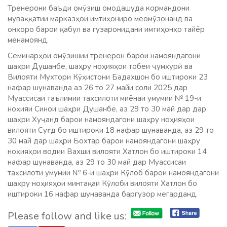
Тренерони баъди омӯзиш омодашуда кормандони
муваққатии марказҳои имтиҳониро меомӯзонанд ва
онҳоро барои қабул ва гузаронидани имтиҳонҳо тайёр
менамоянд.
Семинарҳои омӯзишии тренерон барои намояндагони
шаҳри Душанбе, шаҳру ноҳияҳои тобеи ҷумҳурӣ ва
Вилояти Мухтори Кӯҳистони Бадахшон бо иштироки 23
нафар шунаванда аз 26 то 27 майи соли 2025 дар
Муассисаи таълимии таҳсилоти миёнаи умумии № 19-и
ноҳияи Синои шаҳри Душанбе, аз 29 то 30 май дар дар
шаҳри Хуҷанд барои намояндагони шаҳру ноҳияҳои
вилояти Суғд бо иштироки 18 нафар шунаванда, аз 29 то
30 май дар шаҳри Бохтар барои намояндагони шаҳру
ноҳияҳои водии Вахши вилояти Хатлон бо иштироки 14
нафар шунаванда, аз 29 то 30 май дар Муассисаи
таҳсилоти умумии № 6-и шаҳри Кӯлоб барои намояндагони
шаҳру ноҳияҳои минтақаи Кӯлоби вилояти Хатлон бо
иштироки 16 нафар шунаванда баргузор мегарданд.
Please follow and like us: