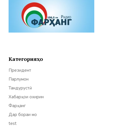
Категорияҳо
Президент
Парлумон
Тандурустӣ
Хабарҳои охирин
Фарҳанг
Дар бораи мо
test