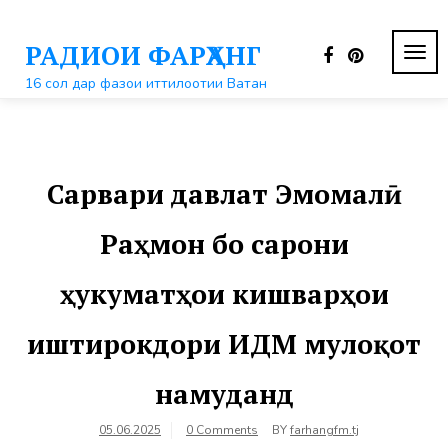
Перейти
к
РАДИОИ ФАРҲАНГ
контенту
ПЕР
НАВ
16 сол дар фазои иттилоотии Ватан
Сарвари давлат Эмомалӣ
Раҳмон бо сарони
ҳукуматҳои кишварҳои
иштирокдори ИДМ мулоқот
намуданд
05.06.2025
0 Comments
BY
farhangfm.tj