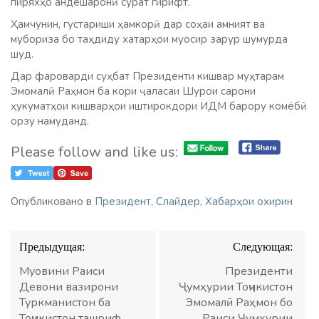
пиряхҳо андешаронӣ сурат гирифт.
Ҳамчунин, густариши ҳамкорӣ дар соҳаи амният ва
мубориза бо таҳдиду хатарҳои муосир зарур шумурда
шуд.
Дар фароварди суҳбат Президенти кишвар муҳтарам
Эмомалӣ Раҳмон ба кори ҷаласаи Шурои сарони
ҳукуматҳои кишварҳои иштирокдори ИДМ барору комёбӣ
орзу намуданд.
Please follow and like us:
Опубликовано в
Президент
,
Слайдер
,
Хабарҳои охирин
Навигация
Предыдущая:
Следующая:
по
записям
Муовини Раиси
Президенти
Девони вазирони
Ҷумҳурии Тоҷикистон
Туркманистон ба
Эмомалӣ Раҳмон бо
Тоҷикистон ташриф
Раиси Ҷумҳурии