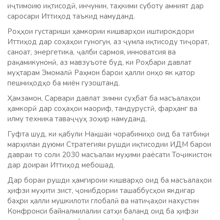
иҷтимоию иқтисодӣ, инчунин, таҳкими суботу амният дар
саросари Иттиҳод таъкид намуданд.
Роҳҳои густариши ҳамкории кишварҳои иштирокдори
Иттиҳод дар соҳаҳои гуногун, аз ҷумла иқтисоду тиҷорат,
саноат, энергетика, ҷалби сармоя, инноватсия ва
рақамикунонӣ, аз мавзуъоте буд, ки Роҳбари давлат
муҳтарам Эмомалӣ Раҳмон барои ҳалли онҳо як қатор
пешниҳодҳо ба миён гузоштанд.
Ҳамзамон, Сарвари давлат зимни суҳбат ба масъалаҳои
ҳамкорӣ дар соҳаҳои маориф, тандурустӣ, фарҳанг ва
илму техника таваҷҷуҳ зоҳир намуданд.
Гуфта шуд, ки қабули Нақшаи чорабиниҳо оид ба татбиқи
марҳилаи дуюми Стратегияи рушди иқтисодии ИДМ барои
давраи то соли 2030 масъалаи муҳими раёсати Тоҷикистон
дар доираи Иттиҳод мебошад.
Дар бораи рушди ҳамгироии кишварҳо оид ба масъалаҳои
ҳифзи муҳити зист, ҷонибдории ташаббусҳои якдигар
баҳри ҳалли мушкилоти глобалӣ ва натиҷаҳои нахустин
Конфронси байналмилалии сатҳи баланд оид ба ҳифзи