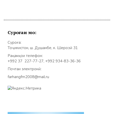
Суроғаи мо:
Суроға:
Тоҷикистон, ш. Душанбе, к. Шерозӣ 31
Рақамҳои телефон:
+992 37 227-77-27, +992 934-83-36-36
Почтаи электронӣ:
farhangfm2008@mail.ru