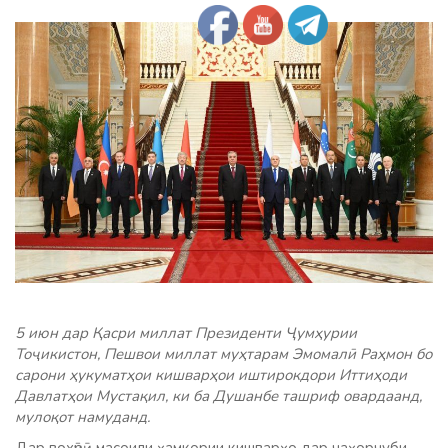
5 июн дар Қасри миллат Президенти Ҷумҳурии
Тоҷикистон, Пешвои миллат муҳтарам Эмомалӣ Раҳмон бо
сарони ҳукуматҳои кишварҳои иштирокдори Иттиҳоди
Давлатҳои Мустақил, ки ба Душанбе ташриф овардаанд,
мулоқот намуданд.