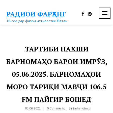
Перейти
к
РАДИОИ ФАРҲАНГ
контенту
ПЕР
НАВ
16 сол дар фазои иттилоотии Ватан
ТАРТИБИ ПАХШИ
БАРНОМАҲО БАРОИ ИМРӮЗ,
05.06.2025. БАРНОМАҲОИ
МОРО ТАРИҚИ МАВҶИ 106.5
FM ПАЙГИР БОШЕД
05.06.2025
0 Comments
BY
farhangfm.tj