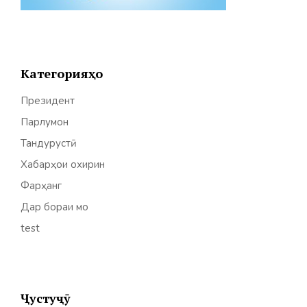
Категорияҳо
Президент
Парлумон
Тандурустӣ
Хабарҳои охирин
Фарҳанг
Дар бораи мо
test
Ҷустуҷӯ