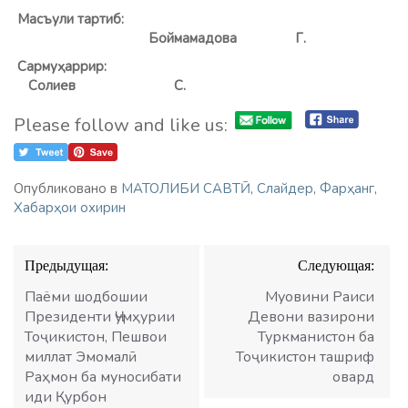
Масъули тартиб:
Боймамадова Г.
Сармуҳаррир:
Солиев
С.
Please follow and like us:
Опубликовано в
МАТОЛИБИ САВТӢ
,
Слайдер
,
Фарҳанг
,
Хабарҳои охирин
Навигация
Предыдущая:
Следующая:
по
записям
Паёми шодбошии
Муовини Раиси
Президенти Ҷумҳурии
Девони вазирони
Тоҷикистон, Пешвои
Туркманистон ба
миллат Эмомалӣ
Тоҷикистон ташриф
Раҳмон ба муносибати
овард
иди Қурбон