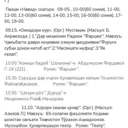
Г.)
Пахши «Навид» соатҳои 09-05
, 10-00(60 сония), 11-00,
12-00, 13-00(60 сония), 14-00, 15-00, 16-00(60 сония), 17-
00, 19-00.
0
9.15
.
«Оинадори нур». (Орг.) Мустақим. (Масъул:
Б
.
Акрамзода. ) 1.“Дар меҳмонии Радиои “Фарҳанг”. Мавзуъ:
Ҷамъбасти даври ноҳиявии озмуни ҷумҳуриявии”Фуруғи
субҳи донои китоб аст”.2.”Маслиҳати муфид”.3.”Як
ғазал”.
10.00.“Хониши бадеӣ”. “Шоҳнома”-и Абдулқосим Фирдавсӣ.
Г-24 (221) .
Ролик: “Фарҳанг”.
10.30. Сурудҳо дар иҷрои Ҳунарпешаи халқии Тоҷикистон
Файзалӣ Ҳасанов . Ролик: “Фарҳанг”.
10.50. “Шеъри рўз”.”Дуруд”-и
Меҳриниссо.Ровӣ:Б.Маҷидова.
11.10.
“Асрори саҳнаи ҳунар”. (Орг.) (Масъул:
Азизов Л.) Мавзуъ: 65-солагии фаъолияти Ходими
шоистаи санъати Тоҷикистон Тўрахон Аҳмадхонов.
Мусоҳибон: Ҳунарпешаҳои театр. Ролик: “Театр”.