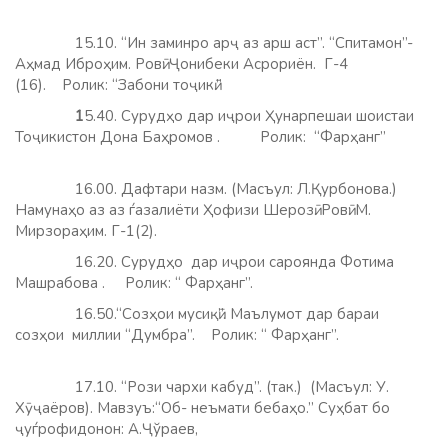
15.10. “Ин заминро арҷ аз арш аст”. “Спитамон”-
Аҳмад Иброҳим. Ровӣ: Ҷонибеки Асрориён. Г-4
(16). Ролик: “Забони тоҷикӣ.”
1
5.40. Сурудҳо дар иҷрои Ҳунарпешаи шоистаи
Тоҷикистон Дона Баҳромов .
Ролик: “Фарҳанг”
16.00. Дафтари назм. (Масъул: Л.Қурбонова.)
Намунаҳо аз аз ѓазалиёти Ҳофизи Шерозӣ. Ровӣ: М.
Мирзораҳим. Г-1(2).
16.20. Сурудҳо дар иҷрои сароянда Фотима
Машрабова . Ролик: “ Фарҳанг”.
16.50.“Созҳои мусиқӣ”. Маълумот дар бараи
созҳои миллии “Думбра”. Ролик: “ Фарҳанг”.
17.10. “Рози чархи кабуд”. (так.) (Масъул: У.
Хӯҷаёров). Мавзуъ:“Об- неъмати бебаҳо.” Суҳбат бо
ҷуѓрофидонон: А.Ҷўраев,