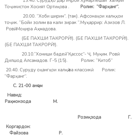
19.40. Сурудҳо дар иҷрои Ҳунарпешаи халқии
Тоҷикистон Хосият Ортиқова .
Ролик: “Фарҳанг”.
20.00. “Хоби ширин”. (так). Афсонаҳои халқҳои
тоҷик. “Бойи золим ва кали зирак “.Муҳаррир: Азизов Л.
Ровӣ: Моҳира Аҳмадова.
(БЕ ПАХШИ ТАКРОРӢ!). (БЕ ПАХШИ ТАКРОРӢ!).
(БЕ ПАХШИ ТАКРОРӢ!).
20.10.“Хониши бадеӣ. “Қассос”- Ҷ. Муқим. Ровӣ:
Дилшод Алсамадов. Г-5 (15).
Ролик: “Китоб”
20.40. Суруду оҳангҳои халқӣ ва классикӣ. Ролик:
“Фарҳанг”.
С. 21-00 анҷом
Навид:
Раҳмонзода М.
Розиқзода Г.
Коргардон:
Файзова Р.