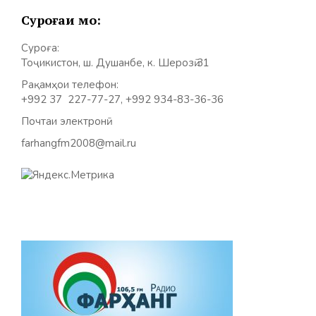
Суроғаи мо:
Суроға:
Тоҷикистон, ш. Душанбе, к. Шерозӣ 31
Рақамҳои телефон:
+992 37 227-77-27, +992 934-83-36-36
Почтаи электронӣ:
farhangfm2008@mail.ru