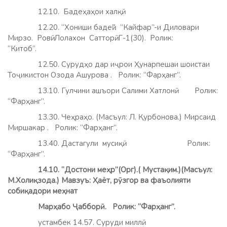
12.10. Бадеҳаҳои халқӣ.
12.20. “Хониши бадеӣ”. “Кайфар”-и Диловари
Мирзо. Ровӣ: Лолахон Сатторӣ. Г-1(30). Ролик:
“Китоб”.
12.50. Сурудҳо дар иҷрои Ҳунарпешаи шоистаи
Тоҷикистон Озода Ашурова . Ролик: “Фарҳанг”.
13.10. Гулчини ашъори Салими Хатлонӣ. Ролик:
“Фарҳанг”.
13.30. Чеҳраҳо. (Масъул: Л. Қурбонова.) Мирсаид
Миршакар . Ролик: “Фарҳанг”.
13.40. Дастагули мусиқӣ. Ролик:
“Фарҳанг”.
14.10. “Достони меҳр”(Орг).( Мустақим.)(Масъул:
М.Холиқзода.) Мавзуъ: Ҳаёт, рӯзгор ва фаъолияти
собиқадори меҳнат
Марҳабо Ҷабборӣ.
Ролик: “Фарҳанг”.
устамбек 14.57. Суруди миллӣ.