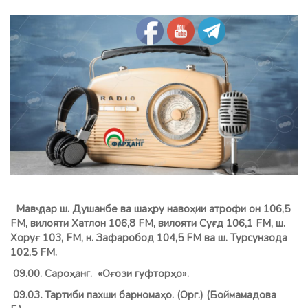
Мавҷ дар ш. Душанбе ва шаҳру навоҳии атрофи он 106,5
FM, вилояти Хатлон 106,8 FМ, вилояти Суғд 106,1 FM, ш.
Хоруғ 103, FM, н. Зафаробод 104,5 FM ва ш. Турсунзода
102,5 FM.
09.00. Сароҳанг. «Оғози гуфторҳо».
09.03
.
Тартиби пахши барномаҳо. (Орг.) (Боймамадова