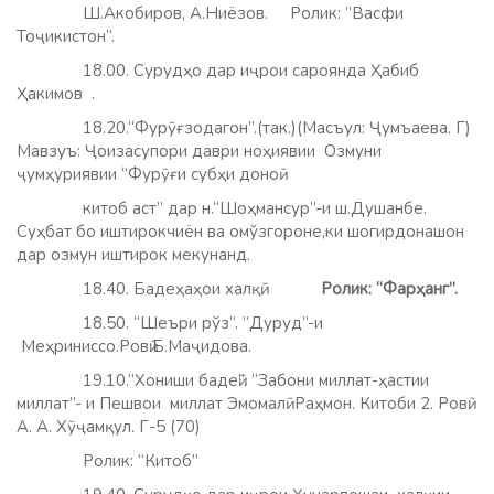
Ш.Акобиров, А.Ниёзов.
Ролик: “Васфи
Тоҷикистон”.
18.00. Сурудҳо дар иҷрои сароянда Ҳабиб
Ҳакимов .
18.20.“Фурӯғзодагон”.(так.)(Масъул: Ҷумъаева. Г)
Мавзуъ: Ҷоизасупори даври ноҳиявии Озмуни
ҷумҳуриявии “Фурӯғи субҳи доноӣ
китоб аст” дар н.“Шоҳмансур”-и ш.Душанбе.
Суҳбат бо иштирокчиён ва омўзгороне,ки шогирдонашон
дар озмун иштирок мекунанд.
18.40. Бадеҳаҳои халқӣ.
Ролик: “Фарҳанг”.
18.50. “Шеъри рўз”. ”Дуруд”-и
Меҳриниссо.Ровӣ:Б.Маҷидова.
19.10.“Хониши бадеӣ”. “Забони миллат-ҳастии
миллат”- и Пешвои миллат Эмомалӣ Раҳмон. Китоби 2. Ровӣ:
А. А. Хӯҷамқул. Г-5 (70)
Ролик: “Китоб”