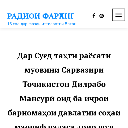
Перейти
к
РАДИОИ ФАРҲАНГ
контенту
ПЕР
НАВ
16 сол дар фазои иттилоотии Ватан
Дар Суғд таҳти раёсати
муовини Сарвазири
Тоҷикистон Дилрабо
Мансурӣ оид ба иҷрои
барномаҳои давлатии соҳаи
маориф ҷаласа доир шуд