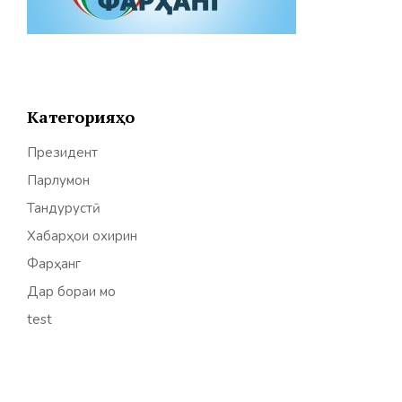
Категорияҳо
Президент
Парлумон
Тандурустӣ
Хабарҳои охирин
Фарҳанг
Дар бораи мо
test