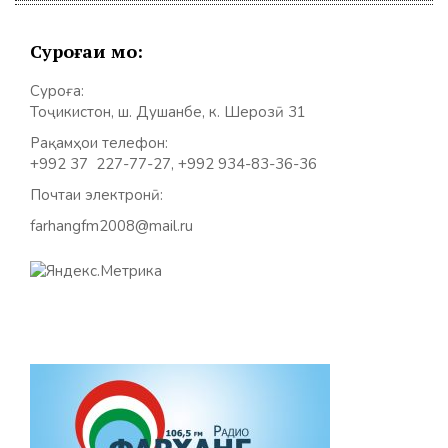
Суроғаи мо:
Суроға:
Тоҷикистон, ш. Душанбе, к. Шерозӣ 31
Рақамҳои телефон:
+992 37 227-77-27, +992 934-83-36-36
Почтаи электронӣ:
farhangfm2008@mail.ru