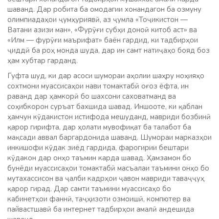
шаванд. Дар робита ба омодагии хонандагон ба озмуну
олимпиадаҳои ҷумҳуриявӣ, аз ҷумла «Тоҷикистон —
Ватани азизи ман», «Фурӯғи субҳи доноӣ китоб аст» ва
«Илм — фурӯғи маърифат» баён гардид, ки тадбирҳои
ҷиддӣ ба роҳ монда шуда, дар ин самт натиҷаҳо бояд боз
ҳам хубтар гарданд.
Гуфта шуд, ки дар асоси шумораи аҳолии шаҳру ноҳияҳо
сохтмони муассисаҳои нави томактабӣ оғоз ёфта, ин
раванд дар ҳамкорӣ бо шахсони саховатманд ва
соҳибкорон суръат бахшида шавад. Иншооте, ки қаблан
ҳамчун кӯдакистон истифода мешуданд, мавриди бозбинӣ
қарор гирифта, дар ҳолати мувофиқат ба талабот ба
мақсади аввал баргардонида шаванд. Шумораи марказҳои
инкишофи кӯдак зиёд гардида, фарогирии бештари
кӯдакон дар онҳо таъмин карда шавад. Ҳамзамон бо
бунёди муассисаҳои томактабӣ масъалаи таъмини онҳо бо
мутахассисон ва ҷалби кадрҳои ҷавон мавриди таваҷҷуҳ
қарор гирад. Дар самти таъмини муассисаҳо бо
кабинетҳои фаннӣ, таҷҳизоти озмоишӣ, компютер ва
пайвастшавӣ ба интернет тадбирҳои амалӣ андешида