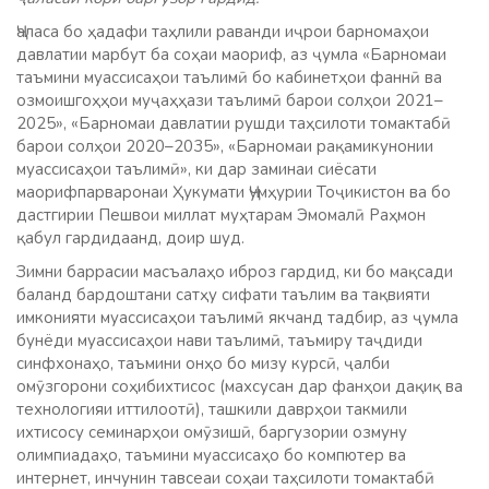
Ҷаласа бо ҳадафи таҳлили раванди иҷрои барномаҳои
давлатии марбут ба соҳаи маориф, аз ҷумла «Барномаи
таъмини муассисаҳои таълимӣ бо кабинетҳои фаннӣ ва
озмоишгоҳҳои муҷаҳҳази таълимӣ барои солҳои 2021–
2025», «Барномаи давлатии рушди таҳсилоти томактабӣ
барои солҳои 2020–2035», «Барномаи рақамикунонии
муассисаҳои таълимӣ», ки дар заминаи сиёсати
маорифпарваронаи Ҳукумати Ҷумҳурии Тоҷикистон ва бо
дастгирии Пешвои миллат муҳтарам Эмомалӣ Раҳмон
қабул гардидаанд, доир шуд.
Зимни баррасии масъалаҳо иброз гардид, ки бо мақсади
баланд бардоштани сатҳу сифати таълим ва тақвияти
имконияти муассисаҳои таълимӣ якчанд тадбир, аз ҷумла
бунёди муассисаҳои нави таълимӣ, таъмиру таҷдиди
синфхонаҳо, таъмини онҳо бо мизу курсӣ, ҷалби
омӯзгорони соҳибихтисос (махсусан дар фанҳои дақиқ ва
технологияи иттилоотӣ), ташкили даврҳои такмили
ихтисосу семинарҳои омӯзишӣ, баргузории озмуну
олимпиадаҳо, таъмини муассисаҳо бо компютер ва
интернет, инчунин тавсеаи соҳаи таҳсилоти томактабӣ