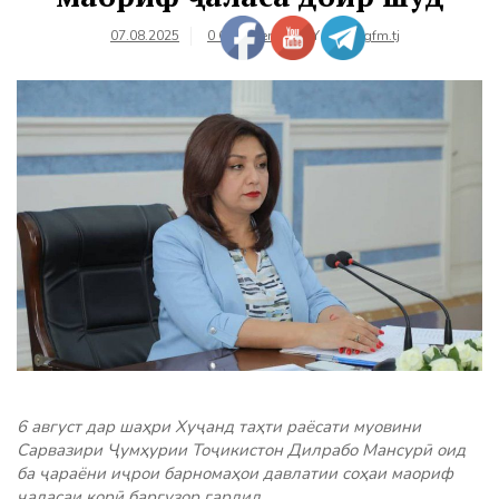
07.08.2025
0 Comments
BY
farhangfm.tj
6 август дар шаҳри Хуҷанд таҳти раёсати муовини
Сарвазири Ҷумҳурии Тоҷикистон Дилрабо Мансурӣ оид
ба ҷараёни иҷрои барномаҳои давлатии соҳаи маориф
ҷаласаи корӣ баргузор гардид.