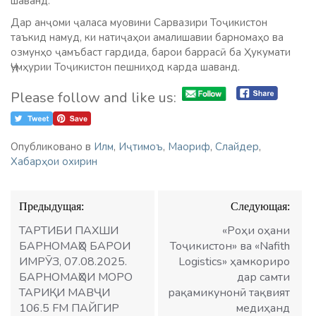
шаванд.
Дар анҷоми ҷаласа муовини Сарвазири Тоҷикистон
таъкид намуд, ки натиҷаҳои амалишавии барномаҳо ва
озмунҳо ҷамъбаст гардида, барои баррасӣ ба Ҳукумати
Ҷумҳурии Тоҷикистон пешниҳод карда шаванд.
Please follow and like us:
Опубликовано в
Илм
,
Иҷтимоъ
,
Маориф
,
Слайдер
,
Хабарҳои охирин
Навигация
Предыдущая:
Следующая:
по
записям
ТАРТИБИ ПАХШИ
«Роҳи оҳани
БАРНОМАҲО БАРОИ
Тоҷикистон» ва «Nafith
ИМРӮЗ, 07.08.2025.
Logistics» ҳамкориро
БАРНОМАҲОИ МОРО
дар самти
ТАРИҚИ МАВҶИ
рақамикунонӣ тақвият
106.5 FM ПАЙГИР
медиҳанд