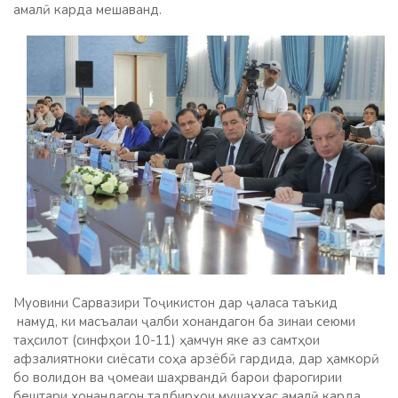
амалӣ карда мешаванд.
Муовини Сарвазири Тоҷикистон дар ҷаласа таъкид
намуд, ки масъалаи ҷалби хонандагон ба зинаи сеюми
таҳсилот (синфҳои 10-11) ҳамчун яке аз самтҳои
афзалиятноки сиёсати соҳа арзёбӣ гардида, дар ҳамкорӣ
бо волидон ва ҷомеаи шаҳрвандӣ барои фарогирии
бештари хонандагон тадбирҳои мушаххас амалӣ карда