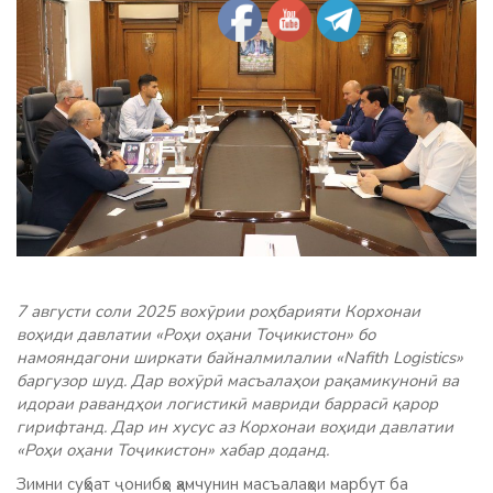
7 августи соли 2025 вохӯрии роҳбарияти Корхонаи
воҳиди давлатии «Роҳи оҳани Тоҷикистон» бо
намояндагони ширкати байналмилалии «Nafith Logistics»
баргузор шуд. Дар вохӯрӣ масъалаҳои рақамикунонӣ ва
идораи равандҳои логистикӣ мавриди баррасӣ қарор
гирифтанд. Дар ин хусус аз Корхонаи воҳиди давлатии
«Роҳи оҳани Тоҷикистон» хабар доданд.
Зимни суҳбат ҷонибҳо ҳамчунин масъалаҳои марбут ба