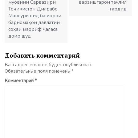
муовини Сарвазири
варзишгарон таҷлил
Тоҷикистон Дилрабо
гардид
Мансурӣ оид ба иҷрои
барномаҳои давлатии
соҳаи маориф ҷаласа
доир шуд
Добавить комментарий
Ваш адрес email не будет опубликован.
Обязательные поля помечены
*
Комментарий
*