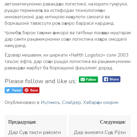
автоматикунонии равандҳои логистикӣ, назорати гумрукӣ,
рушди терминалҳо ва истифодаи технологияҳои
инноватсионӣ дар интиқоли маҳсулоти саноатӣ ва
боркашонӣ тавассути роҳи оҳанро баррасӣ карданд.
Ҷонибҳо барои таҳкими ҳамкорӣ ва татбиқи лоиҳаҳои муштарак
дар самти рақамикунонии соҳаи логистика изҳори омодагӣ
намуданд.
Ёдовар мешавем, ки ширкати «Nafith Logistics» соли 2003
таъсис ёфта, дар соҳаи рушди логистика ва рақамикунонии
равандҳои марбут ба боркашонӣ фаъолият дорад.
Please follow and like us:
Опубликовано в
Иҷтимоъ
,
Слайдер
,
Хабарҳои охирин
Навигация
Предыдущая:
Следующая:
по
записям
Дар Суғд таҳти раёсати
Дар вилояти Суғд Рӯзи