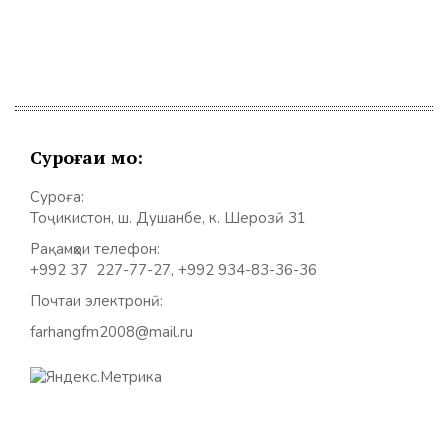
Суроғаи мо:
Суроға:
Тоҷикистон, ш. Душанбе, к. Шерозӣ 31
Рақамҳои телефон:
+992 37 227-77-27, +992 934-83-36-36
Почтаи электронӣ:
farhangfm2008@mail.ru