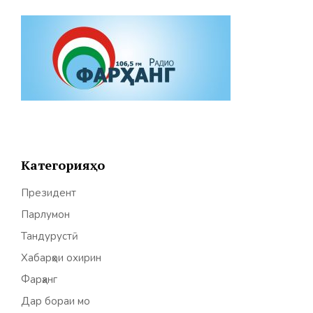
Категорияҳо
Президент
Парлумон
Тандурустӣ
Хабарҳои охирин
Фарҳанг
Дар бораи мо