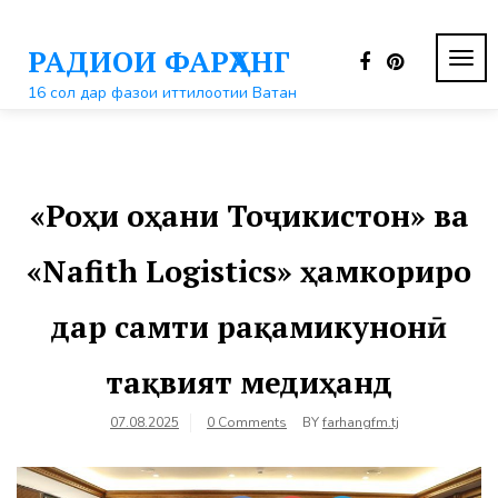
Перейти
к
РАДИОИ ФАРҲАНГ
контенту
ПЕР
НАВ
16 сол дар фазои иттилоотии Ватан
«Роҳи оҳани Тоҷикистон» ва
«Nafith Logistics» ҳамкориро
дар самти рақамикунонӣ
тақвият медиҳанд
07.08.2025
0 Comments
BY
farhangfm.tj