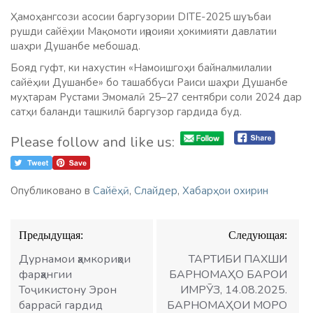
Ҳамоҳангсози асосии баргузории DITE-2025 шуъбаи
рушди сайёҳии Мақомоти иҷроияи ҳокимияти давлатии
шаҳри Душанбе мебошад.
Бояд гуфт, ки нахустин «Намоишгоҳи байналмилалии
сайёҳии Душанбе» бо ташаббуси Раиси шаҳри Душанбе
муҳтарам Рустами Эмомалӣ 25–27 сентябри соли 2024 дар
сатҳи баланди ташкилӣ баргузор гардида буд.
Please follow and like us:
Опубликовано в
Сайёҳӣ
,
Слайдер
,
Хабарҳои охирин
Навигация
Предыдущая:
Следующая:
по
записям
Дурнамои ҳамкориҳои
ТАРТИБИ ПАХШИ
фарҳангии
БАРНОМАҲО БАРОИ
Тоҷикистону Эрон
ИМРӮЗ, 14.08.2025.
баррасӣ гардид
БАРНОМАҲОИ МОРО