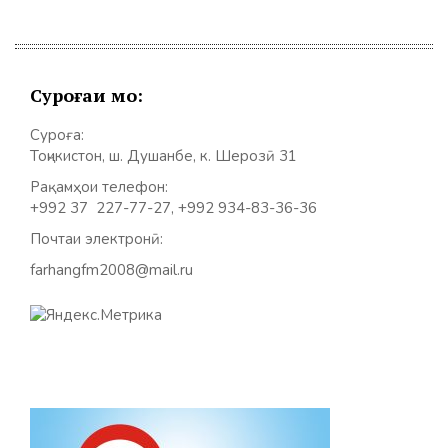
Суроғаи мо:
Суроға:
Тоҷикистон, ш. Душанбе, к. Шерозӣ 31
Рақамҳои телефон:
+992 37 227-77-27, +992 934-83-36-36
Почтаи электронӣ:
farhangfm2008@mail.ru