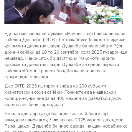
Ёдовар мешавем, ки дуюмин «Намоишгоҳи байналмилалии
сайёҳии Душанбе (DITE)» бо ташаббуси Мақомоти иҷроияи
ҳокимияти давлатии шаҳри Душанбе ба муносибати Рӯзи
ҷаҳонии сайёҳӣ аз 18 то 20 сентябри соли 2025 гузаронида
мешавад. Намоишгоҳ бо дастгирии Мақомоти иҷроияи
ҳокимияти давлатии шаҳри Душанбе аз ҷониби ширкати
сайёҳии «Сомон Трэвел» бо ҷалби шарикони рушд
гузаронида мешавад.
Дар DITE-2025 иштироки зиёда аз 200 субъекти
хизматрасони соҳаи сайёҳии Тоҷикистон ва кишварҳои
хориҷӣ, инчунин зиёда аз 400 меҳмон аз давлатҳои дуру
наздик пешбинӣ гардидааст.
Бо мақсади дар сатҳи баланди ташкилӣ баргузор
намудани намоишгоҳ 7 июли соли 2025 қарори дахлдори
Раиси шаҳри Душанбе ба имзо расида, нақшаи чорабиниҳо