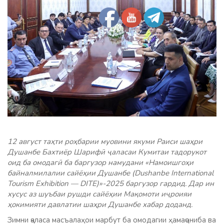
12 август таҳти роҳбарии муовини якуми Раиси шаҳри
Душанбе Бахтиёр Шарифӣ ҷаласаи Кумитаи тадорукот
оид ба омодагӣ ба баргузор намудани «Намоишгоҳи
байналмилалии сайёҳии Душанбе (Dushanbe International
Tourism Exhibition — DITE)»-2025 баргузор гардид. Дар ин
хусус аз шуъбаи рушди сайёҳии Мақомоти иҷроияи
ҳокимияти давлатии шаҳри Душанбе хабар доданд.
Зимни ҷаласа масъалаҳои марбут ба омодагии ҳамаҷониба ва