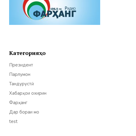
Категорияҳо
Президент
Парлумон
Тандурустӣ
Хабарҳои охирин
Фарҳанг
Дар бораи мо
test