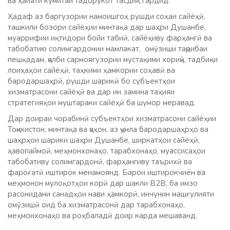
ва ҳайати кумитаи тадорукот тасдиқ гардид.
Ҳадаф аз баргузории намоишгоҳ рушди соҳаи сайёҳӣ,
ташкили бозори сайёҳии минтақа дар шаҳри Душанбе,
муаррифии иқтидори бойи табиӣ, сайёҳиву фарҳангӣ ва
табобатию солимгардонии мамлакат, омӯзиши таҷрибаи
пешқадам, ҷалби сармоягузории мустақими хориҷӣ, тадбиқи
лоиҳаҳои сайёҳӣ, таҳкими ҳамкории соҳавӣ ва
бародаршаҳрӣ, рушди шарикӣ бо субъектҳои
хизматрасони сайёҳӣ ва дар ин замина таҳияи
стратегияҳои муштараки сайёҳӣ ба шумор меравад.
Дар доираи чорабинӣ субъектҳои хизматрасони сайёҳии
Тоҷикистон, минтақа ва ҷаҳон, аз ҷумла бародаршаҳрҳо ва
шаҳрҳои шарики шаҳри Душанбе, ширкатҳои сайёҳӣ,
ҳавопаймоӣ, меҳмонхонаҳо, тарабхонаҳо, муассисаҳои
табобативу солимгардонӣ, фарҳангиву таърихӣ ва
фароғатӣ иштирок менамоянд. Барои иштирокчиён ва
меҳмонон мулоқотҳои корӣ дар шакли B2B, ба имзо
расонидани санадҳои нави ҳамкорӣ, инчунин машғулияти
омӯзишӣ оид ба хизматрасонӣ дар тарабхонаҳо,
меҳмонхонаҳо ва роҳбаладӣ доир карда мешаванд.