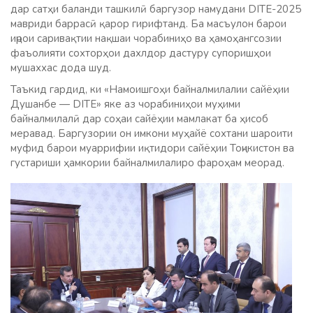
дар сатҳи баланди ташкилӣ баргузор намудани DITE-2025
мавриди баррасӣ қарор гирифтанд. Ба масъулон барои
иҷрои саривақтии нақшаи чорабиниҳо ва ҳамоҳангсозии
фаъолияти сохторҳои дахлдор дастуру супоришҳои
мушаххас дода шуд.
Таъкид гардид, ки «Намоишгоҳи байналмилалии сайёҳии
Душанбе — DITE» яке аз чорабиниҳои муҳими
байналмилалӣ дар соҳаи сайёҳии мамлакат ба ҳисоб
меравад. Баргузории он имкони муҳайё сохтани шароити
муфид барои муаррифии иқтидори сайёҳии Тоҷикистон ва
густариши ҳамкории байналмилалиро фароҳам меорад.