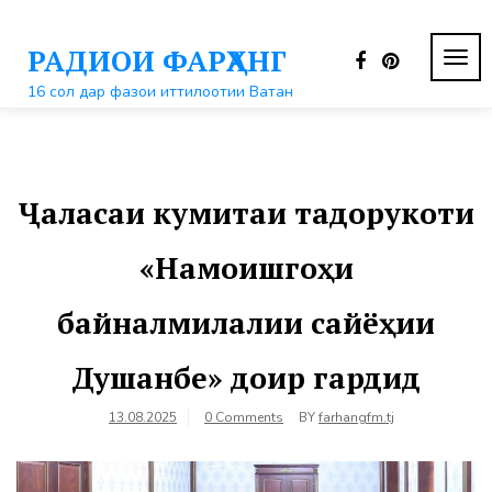
Перейти
к
РАДИОИ ФАРҲАНГ
контенту
ПЕР
НАВ
16 сол дар фазои иттилоотии Ватан
Ҷаласаи кумитаи тадорукоти
«Намоишгоҳи
байналмилалии сайёҳии
Душанбе» доир гардид
13.08.2025
0 Comments
BY
farhangfm.tj