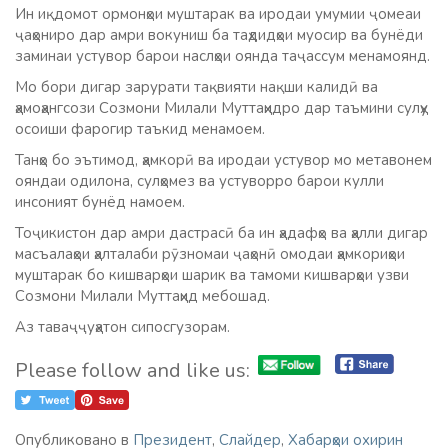
Ин иқдомот ормонҳои муштарак ва иродаи умумии ҷомеаи
ҷаҳониро дар амри вокуниш ба таҳдидҳои муосир ва бунёди
заминаи устувор барои наслҳои оянда таҷассум менамоянд.
Мо бори дигар зарурати тақвияти нақши калидӣ ва
ҳамоҳангсози Созмони Милали Муттаҳидро дар таъмини сулҳу
осоиши фарогир таъкид менамоем.
Танҳо бо эътимод, ҳамкорӣ ва иродаи устувор мо метавонем
ояндаи одилона, сулҳомез ва устуворро барои кулли
инсоният бунёд намоем.
Тоҷикистон дар амри дастрасӣ ба ин ҳадафҳо ва ҳалли дигар
масъалаҳои ҳалталаби рӯзномаи ҷаҳонӣ омодаи ҳамкориҳои
муштарак бо кишварҳои шарик ва тамоми кишварҳои узви
Созмони Милали Муттаҳид мебошад.
Аз таваҷҷуҳатон сипосгузорам.
Please follow and like us:
Опубликовано в
Президент
,
Слайдер
,
Хабарҳои охирин