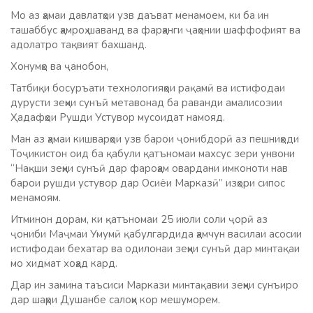
Мо аз ҳамаи давлатҳои узв даъват менамоем, ки ба ин
ташаббус ҳамроҳ шаванд ва фарҳанги ҷаҳонии шаффофият ва
адолатро тақвият бахшанд.
Хонумҳо ва ҷанобон,
Татбиқи босуръати технологияҳои рақамӣ ва истифодаи
дурусти зеҳни сунъӣ метавонад ба раванди амалисозии
Ҳадафҳои Рушди Устувор мусоидат намояд.
Ман аз ҳамаи кишварҳои узв барои ҷонибдорӣ аз пешниҳоди
Тоҷикистон оид ба қабули қатъномаи махсус зери унвони
“Нақши зеҳни сунъӣ дар фароҳам овардани имконоти нав
барои рушди устувор дар Осиёи Марказӣ” изҳори сипос
менамоям.
Итминон дорам, ки қатъномаи 25 июли соли ҷорӣ аз
ҷониби Маҷмаи Умумӣ қабулгардида ҳамчун василаи асосии
истифодаи бехатар ва одилонаи зеҳни сунъӣ дар минтақаи
мо хидмат хоҳад кард.
Дар ин замина таъсиси Маркази минтақавии зеҳни сунъиро
дар шаҳри Душанбе салоҳи кор мешуморем.