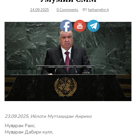
24.09.2025
0 Comments
BY
farhangfm.tj
23.09.2025, Иёлоти Муттаҳидаи Амрико
Муҳтарам Раис,
Муҳтарам Дабири кулл,