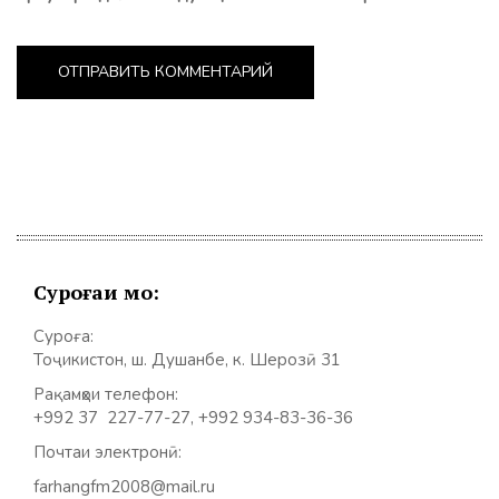
Суроғаи мо:
Суроға:
Тоҷикистон, ш. Душанбе, к. Шерозӣ 31
Рақамҳои телефон:
+992 37 227-77-27, +992 934-83-36-36
Почтаи электронӣ:
farhangfm2008@mail.ru