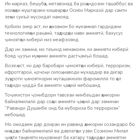
Ин марказ, бешубҳа, метавонад ба роҳандозии ташаббус ва
лоиҳаҳои муштараки кишварҳои Осиёи Марказӣ дар самти
зеҳни сунъӣ мусоидат намояд.
Қобили зикр аст, ки ҳамзамон бо мукаммал гардидани
технологияҳои рақамӣ, таҳдидҳои нави амниятӣ, бахусус
ҷиноятҳои киберӣ низ меафзоянд.
Дар ин замина, мо таъкид менамоем, ки амнияти киберӣ
бояд ҷузъи муҳимми амнияти дастҷамъӣ бошад.
Возеҳ аст, ки дар баробари ҷиноятҳои киберӣ, терроризм,
ифротгароӣ, қочоқи силоҳ, маводи мухаддир ва дигар
зуҳуроти ҷинояткории муташаккили фаромиллӣ то ҳол
таҳдиди ҷиддӣ ба амнияти ҷаҳонӣ мебошанд.
Тоҷикистон ҷонибдори тавсеаи минбаъдаи ҳамкории
байналмилалӣ дар соҳаи амнияти ҷаҳонӣ дар заминаи
“Раванди Душанбе оид ба мубориза бо терроризм”
мебошад.
Мо омодаем дар доираи ин раванд ҳамкории созандаро бо
ниҳодҳои байналмилалӣ ва давлатҳои узви Созмони Милал
ҷиҳати тақвияти муқовимат ба хатару таҳдидҳои амниятии