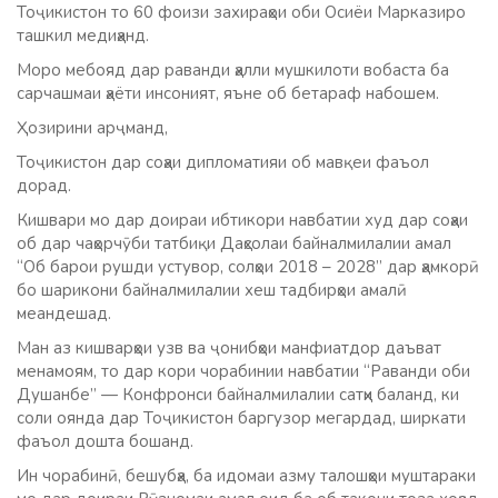
Тоҷикистон то 60 фоизи захираҳои оби Осиёи Марказиро
ташкил медиҳанд.
Моро мебояд дар раванди ҳалли мушкилоти вобаста ба
сарчашмаи ҳаёти инсоният, яъне об бетараф набошем.
Ҳозирини арҷманд,
Тоҷикистон дар соҳаи дипломатияи об мавқеи фаъол
дорад.
Кишвари мо дар доираи ибтикори навбатии худ дар соҳаи
об дар чаҳорчӯби татбиқи Даҳсолаи байналмилалии амал
“Об барои рушди устувор, солҳои 2018 – 2028” дар ҳамкорӣ
бо шарикони байналмилалии хеш тадбирҳои амалӣ
меандешад.
Ман аз кишварҳои узв ва ҷонибҳои манфиатдор даъват
менамоям, то дар кори чорабинии навбатии “Раванди оби
Душанбе” — Конфронси байналмилалии сатҳи баланд, ки
соли оянда дар Тоҷикистон баргузор мегардад, ширкати
фаъол дошта бошанд.
Ин чорабинӣ, бешубҳа, ба идомаи азму талошҳои муштараки