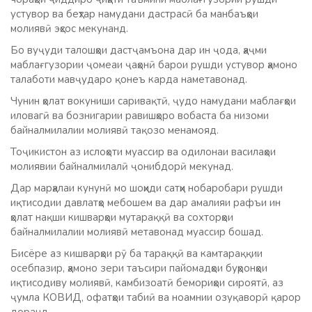
устувор ва беҳтар намудани дастрасӣ ба манбаъҳои
молиявӣ эҳсос мекунанд.
Бо вуҷуди талошҳои дастҷамъона дар ин ҷода, ҳаҷми
маблағгузории ҷомеаи ҷаҳонӣ барои рушди устувор ҳамоно
талаботи мавҷударо қонеъ карда наметавонад.
Чунин ҳолат вокуниши саривақтӣ, ҷудо намудани маблағҳои
иловагӣ ва бознигарии равишҳоро вобаста ба низоми
байналмилалии молиявӣ тақозо менамояд.
Тоҷикистон аз ислоҳоти муассир ва одилонаи василаҳои
молиявии байналмилалӣ ҷонибдорӣ мекунад.
Дар марҳалаи кунунӣ мо шоҳиди сатҳи нобаробари рушди
иқтисодии давлатҳо мебошем ва дар амалияи рафъи ин
ҳолат нақши кишварҳои мутараққӣ ва сохторҳои
байналмилалии молиявӣ метавонад муассир бошад.
Бисёре аз кишварҳои рӯ ба тараққӣ ва камтараққии
осебпазир, ҳамоно зери таъсири пайомадҳои буҳронҳои
иқтисодиву молиявӣ, камбизоатӣ бемориҳои сироятӣ, аз
ҷумла КОВИД, офатҳои табиӣ ва ноамнии озуқаворӣ қарор