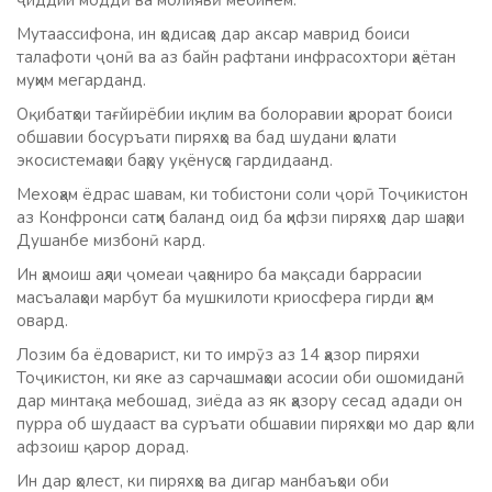
ҷиддии моддӣ ва молиявӣ мебинем.
Мутаассифона, ин ҳодисаҳо дар аксар маврид боиси
талафоти ҷонӣ ва аз байн рафтани инфрасохтори ҳаётан
муҳим мегарданд.
Оқибатҳои тағйирёбии иқлим ва болоравии ҳарорат боиси
обшавии босуръати пиряхҳо ва бад шудани ҳолати
экосистемаҳои баҳру уқёнусҳо гардидаанд.
Мехоҳам ёдрас шавам, ки тобистони соли ҷорӣ Тоҷикистон
аз Конфронси сатҳи баланд оид ба ҳифзи пиряхҳо дар шаҳри
Душанбе мизбонӣ кард.
Ин ҳамоиш аҳли ҷомеаи ҷаҳониро ба мақсади баррасии
масъалаҳои марбут ба мушкилоти криосфера гирди ҳам
овард.
Лозим ба ёдоварист, ки то имрӯз аз 14 ҳазор пиряхи
Тоҷикистон, ки яке аз сарчашмаҳои асосии оби ошомиданӣ
дар минтақа мебошад, зиёда аз як ҳазору сесад адади он
пурра об шудааст ва суръати обшавии пиряхҳои мо дар ҳоли
афзоиш қарор дорад.
Ин дар ҳолест, ки пиряхҳо ва дигар манбаъҳои оби