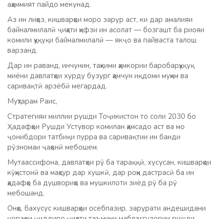
аҳаммият пайдо мекунад.
Аз ин лиҳоз, кишварҳои моро зарур аст, ки дар амалияи
байналмилалӣ ҷиҳати ҳифзи ин асолат — бозгашт ба риояи
комили ҳуқуқи байналмилалӣ — якҷо ва пайваста талош
варзанд.
Дар ин раванд, инчунин, таҳкими ҳамкории баробарҳуқуқ
миёни давлатҳои хурду бузург ҳамчун иқдоми муҳим ва
саривақтӣ арзёбӣ мегардад.
Муҳтарам Раис,
Стратегияи миллии рушди Тоҷикистон то соли 2030 бо
Ҳадафҳои Рушди Устувор комилан ҳамсадо аст ва мо
ҷонибдори татбиқи пурра ва саривақтии ин банди
рӯзномаи ҷаҳонӣ мебошем.
Мутаассифона, давлатҳои рӯ ба тараққӣ, хусусан, кишварҳои
кӯҳистонӣ ва маҳсур дар хушкӣ, дар роҳи дастрасӣ ба ин
ҳадафҳо ба душвориҳо ва мушкилоти зиёд рӯ ба рӯ
мебошанд.
Онҳо, бахусус кишварҳои осебпазир, зарурати андешидани
чораҳои ҷиддиро ҷиҳати таъмини маблағгузории рушди