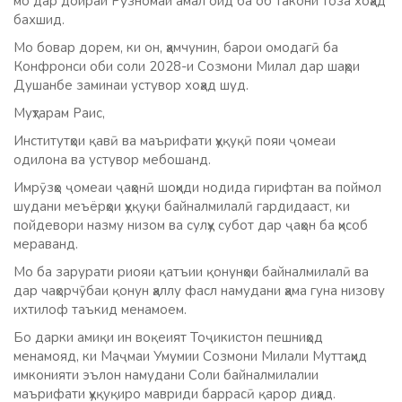
мо дар доираи Рӯзномаи амал оид ба об такони тоза хоҳад
бахшид.
Мо бовар дорем, ки он, ҳамчунин, барои омодагӣ ба
Конфронси оби соли 2028-и Созмони Милал дар шаҳри
Душанбе заминаи устувор хоҳад шуд.
Муҳтарам Раис,
Институтҳои қавӣ ва маърифати ҳуқуқӣ пояи ҷомеаи
одилона ва устувор мебошанд.
Имрӯзҳо ҷомеаи ҷаҳонӣ шоҳиди нодида гирифтан ва поймол
шудани меъёрҳои ҳуқуқи байналмилалӣ гардидааст, ки
пойдевори назму низом ва сулҳу субот дар ҷаҳон ба ҳисоб
мераванд.
Мо ба зарурати риояи қатъии қонунҳои байналмилалӣ ва
дар чаҳорчӯбаи қонун ҳаллу фасл намудани ҳама гуна низову
ихтилоф таъкид менамоем.
Бо дарки амиқи ин воқеият Тоҷикистон пешниҳод
менамояд, ки Маҷмаи Умумии Созмони Милали Муттаҳид
имконияти эълон намудани Соли байналмилалии
маърифати ҳуқуқиро мавриди баррасӣ қарор диҳад.