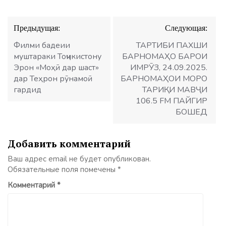
Навигация
Предыдущая:
Следующая:
по
записям
Филми бадеии
ТАРТИБИ ПАХШИ
муштараки Тоҷикистону
БАРНОМАҲО БАРОИ
Эрон «Моҳӣ дар шаст»
ИМРӮЗ, 24.09.2025.
дар Теҳрон рӯнамоӣ
БАРНОМАҲОИ МОРО
гардид
ТАРИҚИ МАВҶИ
106.5 FM ПАЙГИР
БОШЕД
Добавить комментарий
Ваш адрес email не будет опубликован.
Обязательные поля помечены
*
Комментарий
*