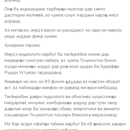
доранд.
Онҳо ба андешидани тадбирҳои муассир дар самти
дастгирии молиявӣ, аз ҷумла соқит кардани қарзҳо ниёз
доранд.
Аз нигоҳи мо, имрӯз вақти он расидааст, ки сари ин мавзӯи
умда ҷиддан фикр кунем.
Ҳозирини гиромӣ,
Имрӯз мушкилоти марбут ба тағйирёбии иқлим дар
кишварҳои гуногуни сайёра, аз ҷумла Тоҷикистон боиси
эҷоди монеаҳои ҷиддӣ дар роҳи ноил шудан ба Ҳадафҳои
Рушди Устувор гардидаанд.
Кишвари мо низ, ки 93 фоизи ҳудудаш аз кӯҳистон иборат
аст, аз пайомадҳои манфии ин раванд нигарон мебошад.
Тағйирёбии даври гидрологӣ ва обхезиву хушксолиҳои
пайдарпай, инчунин, хокборишҳои шадид дар тӯли чанд
даҳсолаи ахир ба захираҳои обиву энергетикӣ ва амнияти
озуқавории Тоҷикистон таъсири бевосита мерасонанд.
Мо бар асари офатҳои табиии марбут ба об ҳамасола зарари