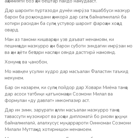
аҳаммияти боз ҳам бештар пайдо намудааст.
Дар шароити пуртазоди дунёи имрӯза ташаббуси мазкур
барои ба роҳ мондани ҳамкорӣ дар сатҳи байналмилалӣ ба
хотири расидан ба сулҳи устувор шароит фароҳам хоҳад
овард.
Ман аз тамоми кишварҳои узв даъват менамоям, ки
пешниҳоди мазкурро ҳам барои суботи зиндагии имрӯзаи мо
ва ҳам ҳаёти беҳтари наслҳои оянда дастгирӣ намоянд.
Хонумҳо ва ҷанобон,
Мо мавқеи усулии худро дар масъалаи Фаластин таъкид
мекунем.
Бар он назарем, ки сулҳи пойдор дар Ховари Миёна танҳо
дар асоси татбиқи қатъномаҳои Созмони Милал ва
формулаи «ду давлат» имконпазир аст.
Дар ин зимн, зарурати ҳалли масъалаи мазкурро танҳо
тавассути музокирот ва роҳҳои дипломатӣ бо риояи ҳуқуқи
байналмилалӣ, алалхусус муқаррароти Оинномаи Созмони
Милали Муттаҳид хотирнишон менамоем.