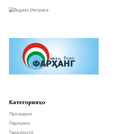
Категорияҳо
Президент
Парлумон
Тандурустӣ