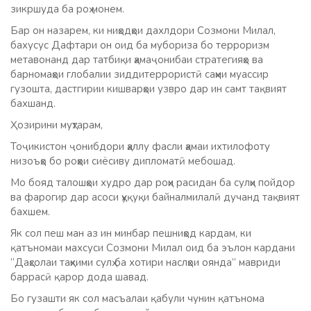
зикршуда ба роҳ монем.
Бар он назарем, ки ниҳодҳои дахлдори Созмони Милал,
бахусус Дафтари он оид ба мубориза бо терроризм
метавонанд дар татбиқи ҳамаҷонибаи стратегияҳо ва
барномаҳои глобалии зиддитеррористӣ саҳми муассир
гузошта, дастгирии кишварҳои узвро дар ин самт тақвият
бахшанд.
Ҳозирини муҳтарам,
Тоҷикистон ҷонибдори ҳаллу фасли ҳамаи ихтилофоту
низоъҳо бо роҳҳои сиёсиву дипломатӣ мебошад.
Мо бояд талошҳои худро дар роҳи расидан ба сулҳи пойдор
ва фарогир дар асоси ҳуқуқи байналмилалӣ дучанд тақвият
бахшем.
Як сол пеш ман аз ин минбар пешниҳод кардам, ки
қатъномаи махсуси Созмони Милал оид ба эълон кардани
“Даҳсолаи таҳкими сулҳ ба хотири наслҳои оянда” мавриди
баррасӣ қарор дода шавад.
Бо гузашти як сол масъалаи қабули чунин қатънома