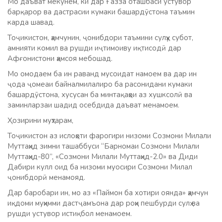
Мо даъват мекунем, ки дар Ғазза оташбаси устувор
барқарор ва дастрасии кумаки башардӯстона таъмин
карда шавад.
Тоҷикистон, ҳамчунин, ҷонибдори таъмини сулҳу субот,
амнияти комил ва рушди иҷтимоиву иқтисодӣ дар
Афғонистони ҳамсоя мебошад.
Мо омодаем ба ин раванд мусоидат намоем ва дар ин
ҷода ҷомеаи байналмилалиро ба расонидани кумаки
башардӯстона, хусусан ба минтақаҳои аз хушксолӣ ва
заминларзаи шадид осебдида даъват менамоем.
Ҳозирини муҳтарам,
Тоҷикистон аз ислоҳоти фарогири низоми Созмони Милали
Муттаҳид зимни ташаббуси “Барномаи Созмони Милали
Муттаҳид-80”, «Созмони Милали Муттаҳид-2.0» ва Диди
Дабири кулл оид ба низоми муосири Созмони Милал
ҷонибдорӣ менамояд.
Дар баробари ин, мо аз «Паймон ба хотири оянда» ҳамчун
иқдоми муҳимми дастҷамъона дар роҳи пешбурди сулҳ ва
рушди устувор истиқбол менамоем.