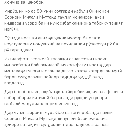
Хонумҳо ва ҷанобон,
Имрӯз, ки мо аз 80-умин солгарди қабули Оинномаи
Созмони Милали Муттаҳид таҷлил менамоем, ҳамаи
кишварҳои узвро ба ин муносибат самимона табрику таҳният
мегӯям.
Пӯшида нест, ки айни ҳол ҷаҳони муосир ба ҳолати
ноустувориву номуайянӣ ва печидагиҳои рӯзафзун рӯ ба
рӯ гардидааст.
Ихтилофоти геосиёсӣ, талошҳои азнавсозии низоми
муносибатҳои байналмилалӣ, мухолифату низоъҳо дар
минтақаҳои гуногуни олам ва дигар хавфу хатарҳои амниятӣ
барои сулҳу осоиши пойдор таҳдидҳои ҷиддӣ эҷод
кардаанд.
Дар баробари ин, оқибатҳои тағйирёбии иқлим ва афзоиши
нобаробарии иҷтимоӣ ба раванди рушди устувори
глобалӣ маҳдудиятҳо ворид мекунанд.
Дар чунин шароити мураккаб ва тағйирёбанда нақши
Созмони Милали Муттаҳид ҳамчун минбари муколама,
ҳамкорӣ ва таҳкими сулҳу амният дар ҷаҳон беш аз пеш