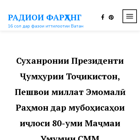
Перейти
к
РАДИОИ ФАРҲАНГ
контенту
ПЕР
НАВ
16 сол дар фазои иттилоотии Ватан
Суханронии Президенти
Ҷумҳурии Тоҷикистон,
Пешвои миллат Эмомалӣ
Раҳмон дар мубоҳисаҳои
иҷлоси 80-уми Маҷмаи
Умумии СММ