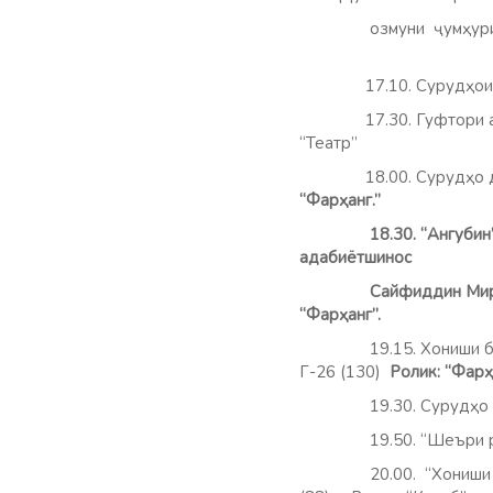
озмуни ҷумҳуриявии”
17.10. Сурудҳои дар
17.30. Гуфтори 
“Театр
18.00. Сурудҳо дар
“Фа
18.30. “Ангубин”. (Орг
адабиётшинос
Сайфиддин Мирзо
“Фарҳанг”.
19.15. Хониши бад
Г-26 (130)
Ролик: “Фарҳ
19.30. Сурудҳо
19.50. “Шеъри рўз”.
20.00. “Хониши бадеӣ”.