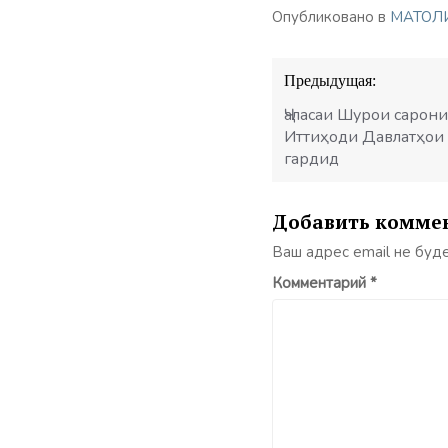
Опубликовано в
МАТОЛ
Навигация
Предыдущая:
по
записям
Ҷаласаи Шурои сарон
Иттиҳоди Давлатҳои 
гардид
Добавить комме
Ваш адрес email не буд
Комментарий
*