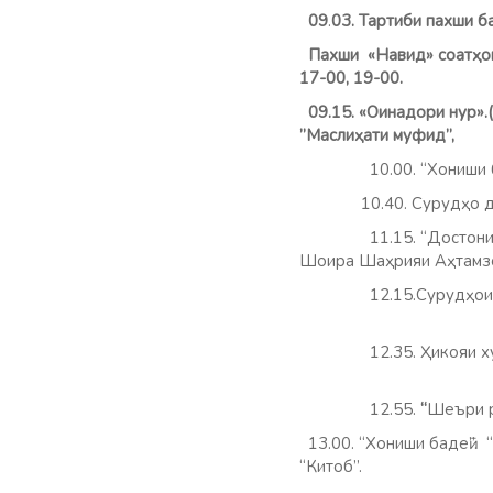
09
.
03. Тартиби пахши 
Пахши «Навид» соатҳои 0
17-00, 19-00.
09.15. «Оинадори нур».(
”Маслиҳати муфид”,
10.00. “Хониши бадеӣ
10.40. Сурудҳо дар и
11.15. “Достони меҳр.
Шоира Шаҳрияи Аҳтамз
12.15.Сурудҳ
12.35. Ҳикояи 
12.55.
“
Шеъри р
13.00. “Хониши бадеӣ”. 
“Китоб”.