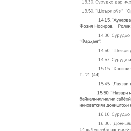
13.30. Сурудҳо дар иҷ
13.50. “Шеъри рўз.” “
14.15. “Ҳунарвар”. (Ор
Фозил Носиров. Ролик: 
14.30. Сурудҳ
”Фар
14.50. “Шеъри 
14.57. Суру
15.15. “Хониши
Г- 21 (44).
15.45. “Лаҳзаи тафр
15.50. “Назари 
байналмиллиалии сайёҳӣ
инноватсияи донишгоҳи 
16.10. Сурудҳо дар
16.30
.
“Донишва
14 ш.Душанбе иштирокч