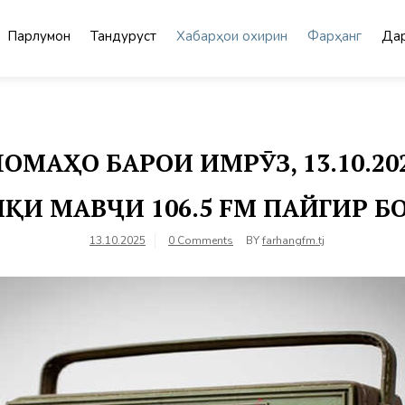
Парлумон
Тандурустӣ
Хабарҳои охирин
Фарҳанг
Дар
МАҲО БАРОИ ИМРӮЗ, 13.10.2
ҚИ МАВҶИ 106.5 FM ПАЙГИР 
13.10.2025
0 Comments
BY
farhangfm.tj