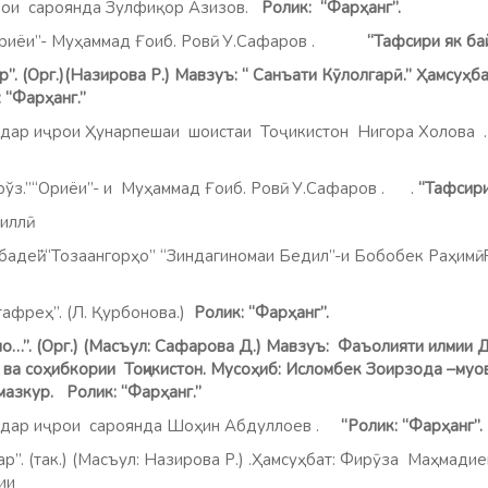
рои сароянда Зулфиқор Азизов.
Ролик: “Фарҳанг”.
Ориёи”- Муҳаммад Ғоиб. Ровӣ: У.Сафаров .
“Тафсири як бай
г.)(Назирова Р.) Мавзуъ: “ Санъати Кӯлолгарӣ.” Ҳамсуҳбат
“Фарҳанг.”
о дар иҷрои Ҳунарпешаи шоистаи Тоҷикистон Нигора Холо
ҳанг”.
рўз.”“Ориёи”- и Муҳаммад Ғоиб. Ровӣ: У.Сафаров . .
“Тафсири
ди миллӣ.
 бадеӣ”.“Тозаангорҳо” “Зиндагиномаи Бедил”-и Бобобек Раҳимӣ.
еҳ”. (Л. Қурбонова.)
Ролик: “Фарҳанг”.
мо…”. (Орг.) (Масъул: Сафарова Д.) Мавзуъ: Фаъолияти илмии
 ва соҳибкории Тоҷикистон. Мусоҳиб: Исломбек Зоирзода –муо
мазкур. Ролик: “Фарҳанг.”
 иҷрои сароянда Шоҳин Абдуллоев .
“Ролик: “Фарҳанг
р”. (так.) (Масъул: Назирова Р.) .Ҳамсуҳбат: Фирӯза Маҳма
ии