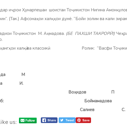
иҷрои Ҳунарпешаи шоистаи Тоҷикистон Нигина Амонқуло
ак.) Афсонаҳои халқҳои дунё. “Бойи золим ва кали зирак.”
 Тоҷикистон М. Аҳмадова.
(БЕ ПАХШИ ТАКРОРӢ!)
Чеҳра
р.
гҳои халқӣ ва классикӣ. Ролик: “Васфи Тоҷикис
ом
авид
ода М
а И.
рдон: Воҳидов 
тартиб: Боймамадова
Г
ррир:
Салиев С.
ike us: