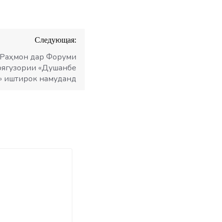
Следующая:
 Раҳмон дар Форуми
оягузории «Душанбе
» иштирок намуданд