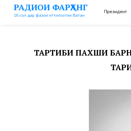
Перейти
РАДИОИ ФАРҲАНГ
к
Президент
контенту
16 сол дар фазои иттилоотии Ватан
ТАРТИБИ ПАХШИ БАРНО
ТАРИ