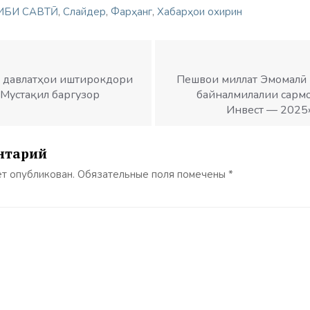
ИБИ САВТӢ
,
Слайдер
,
Фарҳанг
,
Хабарҳои охирин
и давлатҳои иштирокдори
Пешвои миллат Эмомалӣ
Мустақил баргузор
байналмилалии сарм
Инвест — 2025
нтарий
ет опубликован.
Обязательные поля помечены
*