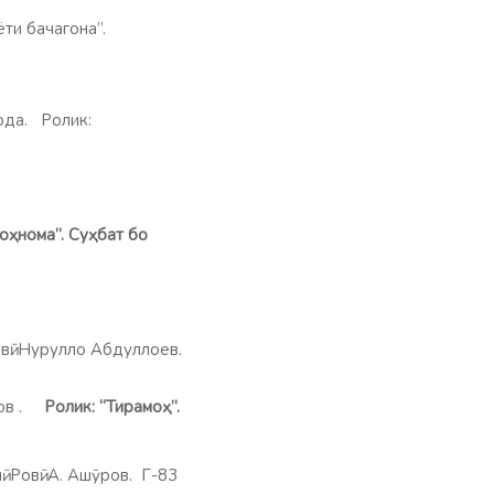
биёти бачагона”.
.
ода. Ролик:
ҳнома”. Суҳбат бо
вӣ: Нурулло Абдуллоев.
в .
Ролик: “Тирамоҳ”.
Ровӣ: А. Ашӯров. Г-83