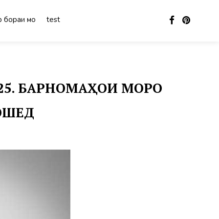
 бораи мо
test
025. БАРНОМАҲОИ МОРО
БОШЕД