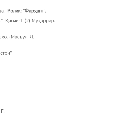
ва.
Ролик: ”Фарҳанг”.
 Қисми-1 (2) Муҳаррир.
ҳо. (Масъул: Л.
тон”.
:
П
.