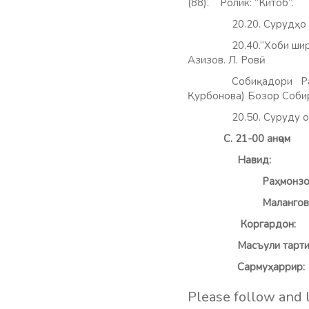
(88). Ролик: “Китоб”.
20.20. Сурудҳо дар 
20.40.“Хоби ширин”. (Т
Азизов. Л. Ровӣ:
Собиқадори Радиои
Қурбонова) Бозор Соби
20.50. Суруду оҳан
С. 21-00 анҷ
Н
Раҳмонз
Малангов
Корга
Масъули 
Сармуҳа
Please follow and l