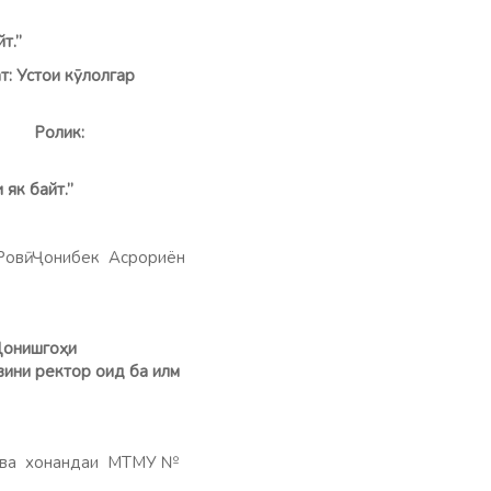
т.”
: Устои кӯлолгар
ва .
Ролик:
 як байт.”
 Ровӣ: Ҷонибек Асрориён
 Донишгоҳи
вини ректор оид ба илм
”.
диева хонандаи МТМУ №