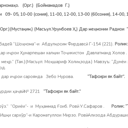
барномаҳо. (Орг.) (Боймамадов Г.)
9- 05, 10-00 (сония), 11-00, 12-00, 13-00 (60сония), 14-00, 1
Орг.)(Мустақим.) (Масъул.Урунбоев Ҳ.) Дар меҳмонии Радиои “Ф
”. “Шоҳнома”-и Абдулқосим Фирдавсӣ. Г-154 (221).
Ролик:
ҷрои Ҳунарпешаи халқии Тоҷикистон Давлатманд Холов 
” (Так.)(Масъул: Моҳшариф Холиқзода.) Мавзуъ: “Дунёи зе
од.
ои дар иҷрои сароянда Зебо Нурова.
“Тафсири як байт”.
хурдии ҳаҷвӣ. № 2721
“Тафсири як байт.”
ўз.” “Ориёи”- и Муҳаммад Ғоиб. Ровӣ: У.Сафаров .
Ролик: “
“Ишқи сархўр”-и Кароматуллои Мирзо. Ровӣ: Ализода Абдурашид