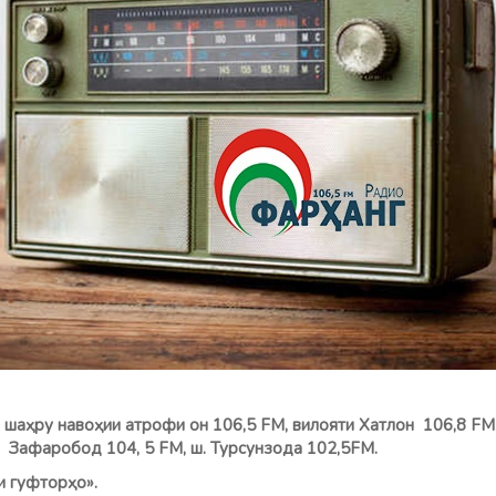
 шаҳру навоҳии атрофи он 106,5 FM, вилояти Хатлон 106,8 FМ,
 н. Зафаробод 104, 5 FM, ш. Турсунзода 102,5FM.
 «Оғози гуфторҳо».