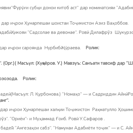
Фурӯғи субҳи донои китоб аст” дар номинатсияи “Ада
 иҷрои Ҳунарпешаи шоистаи Тоҷикистон Азиз Ваҳоббов
адабӣ. Ҳикояи “Садсолае ва девонае”. Ровӣ: Дилафрўз Шукурз
”
 иҷрои сароянда Нурбибӣ Ҷӯраева.
Ролик:
рҳанг.”
.)( Масъул: (Хуҷаёров. У.) Мавзуъ: Санъати тавсиф дар “Шо
зода. Ролик:
еӣ. (Масъул: Л. Қурбонова.) “Номаҳо” — и Садриддин Айнӣ. Ро
анг”.
 дар иҷрои Ҳунарпешаи халқии Тоҷикистон Раҳматулло Ҳошимо
 “Ориёи”- и Муҳаммад Ғоиб. Ровӣ: У.Сафаров .
 “Ангезаҳои сабз”. “Намунаи Адабиёти тоҷик” — и С. Айнӣ. 