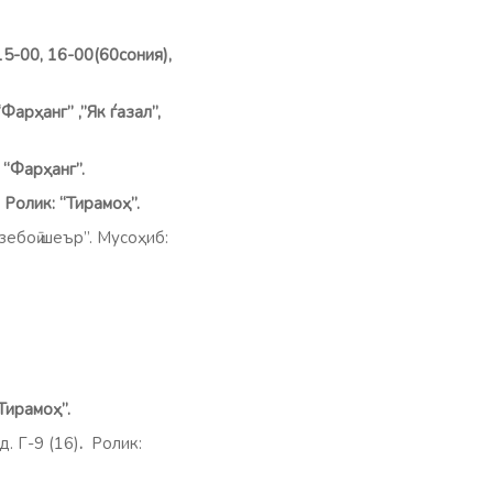
5-00, 16-00(60сония),
арҳанг” ,”Як ѓазал”,
 “Фарҳанг”.
.
Ролик: “Тирамоҳ”.
боӣ шеър”. Мусоҳиб:
Тирамоҳ”.
. Г-9 (16)
.
Ролик: