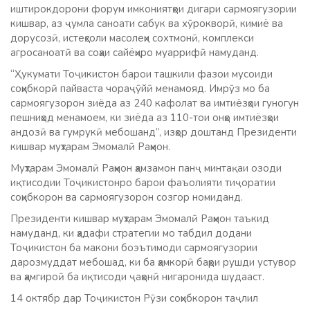
иштирокдорони форум имкониятҳои дигари сармоягузории
кишвар, аз ҷумла саноати сабук ва хӯрокворӣ, кимиё ва
дорусозӣ, истеҳсоли масолеҳи сохтмонӣ, комплекси
агросаноатӣ ва соҳаи сайёҳиро муаррифӣ намуданд.
“Ҳукумати Тоҷикистон барои ташкили фазои мусоиди
соҳибкорӣ пайваста чораҷӯйӣ менамояд. Имрӯз мо ба
сармоягузорон зиёда аз 240 кафолат ва имтиёзҳои гуногун
пешниҳод менамоем, ки зиёда аз 110-тои онҳо имтиёзҳои
андозӣ ва гумрукӣ мебошанд”, изҳор доштанд Президенти
кишвар муҳтарам Эмомалӣ Раҳмон.
Муҳтарам Эмомалӣ Раҳмон ҳамзамон панҷ минтақаи озоди
иқтисодии Тоҷикистонро барои фаъолияти тиҷоратии
соҳибкорон ва сармоягузорон созгор номиданд.
Президенти кишвар муҳтарам Эмомалӣ Раҳмон таъкид
намуданд, ки ҳадафи стратегии мо табдил додани
Тоҷикистон ба макони боэътимоди сармоягузории
дарозмуддат мебошад, ки ба ҳамкорӣ баҳри рушди устувор
ва ҳамгироӣ ба иқтисоди ҷаҳонӣ нигаронида шудааст.
14 октябр дар Тоҷикистон Рӯзи соҳибкорон таҷлил