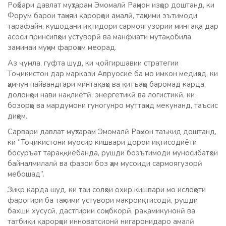
Роҳбари давлат муҳтарам Эмомалӣ Раҳмон изҳор доштанд, ки
Форум барои таҳияи қарорҳои амалӣ, таҳкими эътимоди
тарафайн, кушодани иқтидори сармоягузории минтақа дар
асоси принсипҳои устуворӣ ва манфиати мутақобила
заминаи муҳим фароҳам меорад.
Аз ҷумла, гуфта шуд, ки ҷойгиршавии стратегии
Тоҷикистон дар маркази Авруосиё ба мо имкон медиҳад, ки
ҳамчун пайвандгари минтақаҳо ва қитъаҳо баромад карда,
долонҳои нави нақлиётӣ, энергетикӣ ва логистикӣ, ки
бозорҳо ва мардумони гуногунро муттаҳид мекунанд, таъсис
диҳем.
Сарвари давлат муҳтарам Эмомалӣ Раҳмон таъкид доштанд,
ки “Тоҷикистони муосир кишвари дорои иқтисодиёти
босуръат тараққиёбанда, рушди боэътимоди муносибатҳои
байналмилалӣ ва фазои боз ҳам мусоиди сармоягузорӣ
мебошад”.
Зикр карда шуд, ки таи солҳои охир кишвари мо ислоҳоти
фарогири ба таҳкими устувори макроиқтисодӣ, рушди
бахши хусусӣ, дастгирии соҳибкорӣ, рақамикунонӣ ва
татбиқи қарорҳои инноватсионӣ нигаронидаро амалӣ