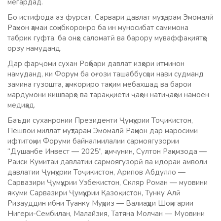
мегардад.
Бо истифода аз фурсат, Сарвари давлат муҳтарам Эмомалӣ
Раҳмон ҳамаи соҳибкоронро ба ин муносибат самимона
табрик гуфта, ба онҳо саломатӣ ва барору муваффақиятҳо
орзу намуданд.
Дар фарҷоми сухан Роҳбари давлат изҳори итминон
намуданд, ки Форум ба оғози ташаббусҳои нави судманд
замина гузошта, ҳамкориро таҳким мебахшад ва барои
мардумони кишварҳо ва тараққиёти ҷаҳон натиҷаҳои намоён
медиҳад.
Баъди суханронии Президенти Ҷумҳурии Тоҷикистон,
Пешвои миллат муҳтарам Эмомалӣ Раҳмон дар маросими
ифтитоҳии Форуми байналмилалии сармоягузории
“Душанбе Инвест — 2025”, ҳамчунин, Султон Раҳимзода —
Раиси Кумитаи давлатии сармоягузорӣ ва идораи амволи
давлатии Ҷумҳурии Тоҷикистон, Арипов Абдулло —
Сарвазири Ҷумҳурии Узбекистон, Скляр Роман — муовини
якуми Сарвазири Ҷумҳурии Қазоқистон, Тунку Алӣ
Ризауддин ибни Туанку Муҳриз — Валиаҳди Шоҳигарии
Нигери-Сембилан, Малайзия, Татяна Молчан — Муовини