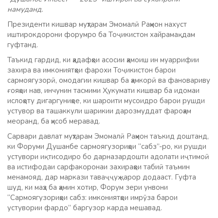
намуданд.
Президенти кишвар муҳтарам Эмомалӣ Раҳмон нахуст
иштирокдорони форумро ба Тоҷикистон хайрамақдам
гуфтанд.
Таъкид гардид, ки ҳадафҳои асосии ҳамоиш ин муаррифии
захира ва имкониятҳои фарохи Тоҷикистон барои
сармоягузорӣ, омодагии кишвар ба ҳамкорӣ ва фановариву
ғояҳои нав, инчунин тасмими Ҳукумати кишвар ба идомаи
ислоҳоту дигаргуниҳое, ки шароити мусоидро барои рушди
устувор ва ташаккули шарикии дарозмуддат фароҳам
меоранд, ба ҳисоб меравад.
Сарвари давлат муҳтарам Эмомалӣ Раҳмон таъкид доштанд,
ки Форуми Душанбе сармоягузориҳои “сабз”-ро, ки рушди
устувори иқтисодиро бо дарназардошти адолати иҷтимоӣ
ва истифодаи сарфакоронаи захираҳои табиӣ таъмин
менамояд, дар маркази таваҷҷуҳ қарор додааст. Гуфта
шуд, ки маҳз ба ҳамин хотир, Форум зери унвони
“Сармоягузориҳои сабз: имкониятҳои имрӯза барои
устувории фардо” баргузор карда мешавад.