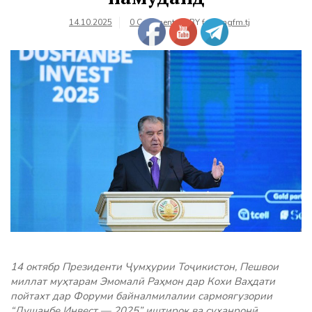
14.10.2025
0 Comments
BY
farhangfm.tj
14 октябр Президенти Ҷумҳурии Тоҷикистон, Пешвои
миллат муҳтарам Эмомалӣ Раҳмон дар Кохи Ваҳдати
пойтахт дар Форуми байналмилалии сармоягузории
“Душанбе Инвест — 2025” иштирок ва суханронӣ