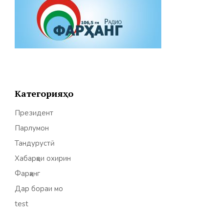
Категорияҳо
Президент
Парлумон
Тандурустӣ
Хабарҳои охирин
Фарҳанг
Дар бораи мо
test