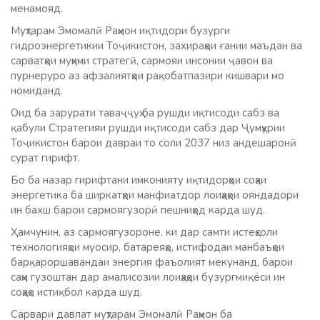
менамояд.
Муҳтарам Эмомалӣ Раҳмон иқтидори бузурги
гидроэнергетикии Тоҷикистон, захираҳои ғании маъдан ва
сарватҳои муҳими стратегӣ, сармояи инсонии ҷавон ва
пурнеруро аз афзалиятҳои рақобатпазири кишвари мо
номиданд.
Оид ба зарурати таваҷҷуҳ ба рушди иқтисоди сабз ва
қабули Стратегияи рушди иқтисоди сабз дар Ҷумҳурии
Тоҷикистон барои давраи то соли 2037 низ андешаронӣ
сурат гирифт.
Бо ба назар гирифтани имконияту иқтидорҳои соҳаи
энергетика ба ширкатҳои манфиатдор лоиҳаҳои ояндадори
ин бахш барои сармоягузорӣ пешниҳод карда шуд.
Ҳамчунин, аз сармоягузороне, ки дар самти истеҳсоли
технологияҳои муосир, батареяҳо, истифодаи манбаъҳои
барқароршавандаи энергия фаъолият мекунанд, барои
саҳм гузоштан дар амалисозии лоиҳаҳои бузургмиқёси ин
соҳаҳо истиқбол карда шуд.
Сарвари давлат муҳтарам Эмомалӣ Раҳмон ба