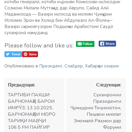
котиби генералӣ, котиби иҷроияи Комиссияи иқтисодии
Созмони Милали Муттаҳид дар Аврупо, Сайид Алӣ
Маданизода — Вазири иқтисод ва молияи Ҷумҳурии
Исломии Эрон ва Холид бин Абдулазиз Ал-Фолеҳ —
Вазири сармоягузории Подшоҳии Арабистони Саудӣ
суханронӣ намуданд.
Please follow and like us:
Опубликовано в
Президент
,
Слайдер
,
Хабарҳои охирин
Навигация
Предыдущая:
Следующая:
по
записям
ТАРТИБИ ПАХШИ
Суханронии
БАРНОМАҲО БАРОИ
Президенти
ИМРӮЗ, 13.10.2025.
Ҷумҳурии Тоҷикистон,
БАРНОМАҲОИ МОРО
Пешвои миллат
ТАРИҚИ МАВҶИ
Эмомалӣ Раҳмон дар
106.5 FM ПАЙГИР
Форуми