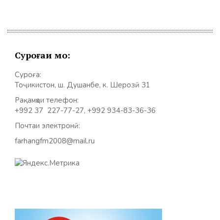
Суроғаи мо:
Суроға:
Тоҷикистон, ш. Душанбе, к. Шерозӣ 31
Рақамҳои телефон:
+992 37 227-77-27, +992 934-83-36-36
Почтаи электронӣ:
farhangfm2008@mail.ru