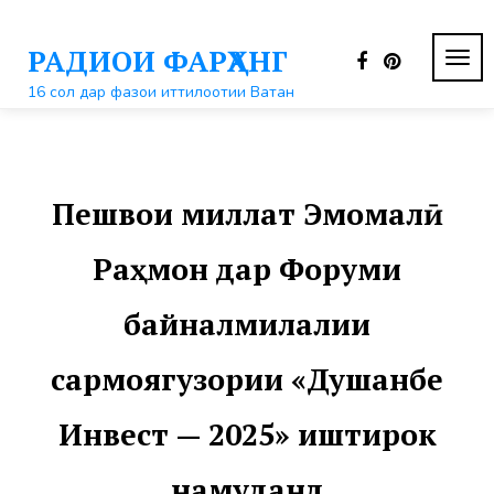
Перейти
к
РАДИОИ ФАРҲАНГ
контенту
ПЕР
НАВ
16 сол дар фазои иттилоотии Ватан
Пешвои миллат Эмомалӣ
Раҳмон дар Форуми
байналмилалии
сармоягузории «Душанбе
Инвест — 2025» иштирок
намуданд