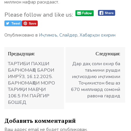
миллион нафар расидааст.
Please follow and like us:
Опубликовано в
Иҷтимоъ
,
Слайдер
,
Хабарҳои охирин
Навигация
Предыдущая:
Следующая:
по
записям
ТАРТИБИ ПАХШИ
Дар даҳ соли охир ба
БАРНОМАҲО БАРОИ
таъмини рушди
ИМРӮЗ, 16.12.2025.
иқтисодию иҷтимоии
БАРНОМАҲОИ МОРО
Тоҷикистон беш аз
ТАРИҚИ МАВҶИ
670 миллиард сомонӣ
106.5 FM ПАЙГИР
равона гардид
БОШЕД
Добавить комментарий
Ваш адрес email не будет опубликован.