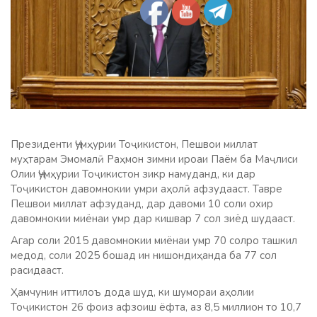
Президенти Ҷумҳурии Тоҷикистон, Пешвои миллат
муҳтарам Эмомалӣ Раҳмон зимни ироаи Паём ба Маҷлиси
Олии Ҷумҳурии Тоҷикистон зикр намуданд, ки дар
Тоҷикистон давомнокии умри аҳолӣ афзудааст. Тавре
Пешвои миллат афзуданд, дар давоми 10 соли охир
давомнокии миёнаи умр дар кишвар 7 сол зиёд шудааст.
Агар соли 2015 давомнокии миёнаи умр 70 солро ташкил
медод, соли 2025 бошад ин нишондиҳанда ба 77 сол
расидааст.
Ҳамчунин иттилоъ дода шуд, ки шумораи аҳолии
Тоҷикистон 26 фоиз афзоиш ёфта, аз 8,5 миллион то 10,7