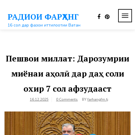
Перейти
к
РАДИОИ ФАРҲАНГ
контенту
ПЕР
НАВ
16 сол дар фазои иттилоотии Ватан
Пешвои миллат: Дарозумрии
миёнаи аҳолӣ дар даҳ соли
охир 7 сол афзудааст
16.12.2025
0 Comments
BY
farhangfm.tj