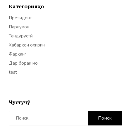
Категорияҳо
Президент
Парлумон
Тандурустӣ
Хабарҳои охирин
Фарҳанг
Дар бораи мо
test
Ҷустуҷӯ
Найти: