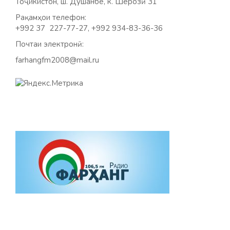
Тоҷикистон, ш. Душанбе, к. Шерозӣ 31
Рақамҳои телефон:
+992 37 227-77-27, +992 934-83-36-36
Почтаи электронӣ:
farhangfm2008@mail.ru