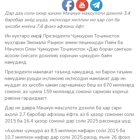
Дар даҳ соли охир ҳаҷми Маҷмуи маҳсулоти дохилӣ 3,4
баробар зиёд шуда, иқтисоди миллии мо ҳар сол ба
ҳисоби миёна 7,6 фоиз афзоиш ёфт.
Ин нуктаро имрӯз Президенти Ҷумҳурии Тоҷикистон
муҳтарам Эмомалӣ Раҳмон зимни пешниҳоди Паём ба
Маҷлиси Олии Ҷумҳурии Тоҷикистон «Дар бораи самтҳои
асосии сиёсати дохилию хориҷии ҷумҳурӣ» баён
намуданд.
Президенти мамлакат таъкид намуданд, ки барои таъмин
намудани рушди иҷтимоию иқтисодии мамлакат дар ин
муддат аз ҳисоби ҳамаи сарчашмаҳо беш аз 670 миллиард
сомонӣ, аз ҷумла 159 миллиард сомонӣ сармояи хориҷӣ
равона гардидааст.
Дар ин давра Маҷмуи маҳсулоти дохилӣ ба ҳар сари
аҳолӣ 2,7 баробар афзоиш ёфта, аз 6 ҳазор сомонии соли
2015 ба 16,4 ҳазор сомонӣ дар соли 2025 расонида шуд.
«Аҳолии ҷумҳурӣ аз 8,5 миллион нафари соли 2015 ба
10,7 миллион нафар дар соли 2025 расид, яъне 26 фоиз