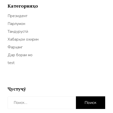
Категорияҳо
Президент
Парлумон
Тандурустӣ
Хабарҳои охирин
Фарҳанг
Дар бораи мо
test
Ҷустуҷӯ
Найти: