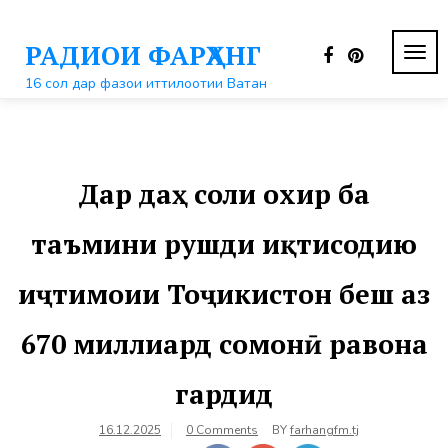
Перейти
к
РАДИОИ ФАРҲАНГ
контенту
ПЕР
НАВ
16 сол дар фазои иттилоотии Ватан
Дар даҳ соли охир ба
таъмини рушди иқтисодию
иҷтимоии Тоҷикистон беш аз
670 миллиард сомонӣ равона
гардид
16.12.2025
0 Comments
BY
farhangfm.tj