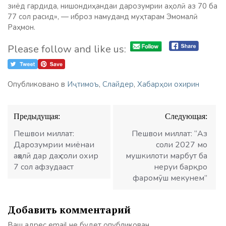
зиёд гардида, нишондиҳандаи дарозумрии аҳолӣ аз 70 ба
77 сол расид», — иброз намуданд муҳтарам Эмомалӣ
Раҳмон.
Please follow and like us:
Опубликовано в
Иҷтимоъ
,
Слайдер
,
Хабарҳои охирин
Навигация
Предыдущая:
Следующая:
по
записям
Пешвои миллат:
Пешвои миллат: “Аз
Дарозумрии миёнаи
соли 2027 мо
аҳолӣ дар даҳ соли охир
мушкилоти марбут ба
7 сол афзудааст
неруи барқро
фаромӯш мекунем”
Добавить комментарий
Ваш адрес email не будет опубликован.