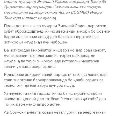
миллат муҳтарам Эмомалӣ Раҳмон дар шаҳри Токио бо
Директори иҷрокунандаи Созмони амнияти соҳаҳои
металлургия ва энергетикаи Ҷопон (JOGMEC) Ичиро
Такаҳара мулоқот намуданд.
Президенти кишвар муҳтарам Эмомалӣ Раҳмон дар оғози
суҳбат иброз доштанд, ки мо ҳавасманди ҳамкорӣ бо Созмон
барои амалисозии лоиҳаҳо дар бахшҳои энергетика ва
истихроҷи маъданҳои кӯҳӣ мебошем.
Ба истифодаи имкониятҳои кишвари мо дар соҳаи саноат,
муосирсозии технологияҳои истихроҷ ва коркарди
маъданҳо ва таъсиси корхонаҳои истеҳсолии муштарак
таваҷҷуҳи зиёд зоҳир гардид.
Роҳандозии ҳамкории амалӣ дар самти татбиқи лоиҳаҳо дар
соҳаи энергеияи барқароршаванда бо ҷалби сармоя ва
технологияҳои нав зарур шумурда шуд.
Ҳамчунин, таъкид гардид, ки мо ба иштироки фаъоли
ширкатҳои ҷопонӣ дар татбиқи “технологияҳои сабз” дар
Тоҷикистон манфиатдор ҳастем.
Аз Созмони амнияти соҳаҳои металлургия ва энергетикаи