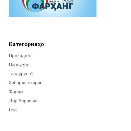
Категорияҳо
Президент
Парлумон
Тандурустӣ
Хабарҳои охирин
Фарҳанг
Дар бораи мо
test