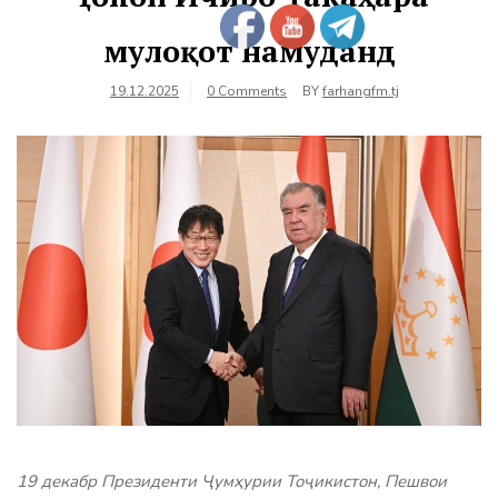
мулоқот намуданд
19.12.2025
0 Comments
BY
farhangfm.tj
19 декабр Президенти Ҷумҳурии Тоҷикистон, Пешвои