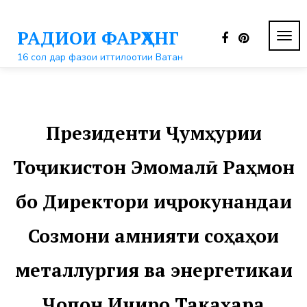
Перейти
к
РАДИОИ ФАРҲАНГ
контенту
ПЕР
НАВ
16 сол дар фазои иттилоотии Ватан
Президенти Ҷумҳурии
Тоҷикистон Эмомалӣ Раҳмон
бо Директори иҷрокунандаи
Созмони амнияти соҳаҳои
металлургия ва энергетикаи
Ҷопон Ичиро Такаҳара