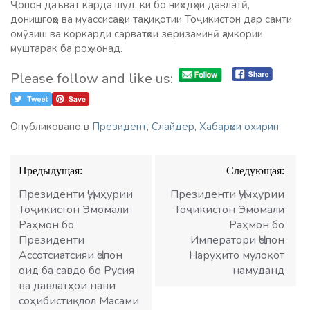
Ҷопон даъват карда шуд, ки бо ниҳодҳои давлатӣ,
донишгоҳҳо ва муассисаҳои таҳқиқотии Тоҷикистон дар самти
омӯзиш ва коркарди сарватҳои зеризаминӣ ҳамкории
муштарак ба роҳ монад.
Please follow and like us:
Опубликовано в
Президент
,
Слайдер
,
Хабарҳои охирин
Навигация
Предыдущая:
Следующая:
по
записям
Президенти Ҷумҳурии
Президенти Ҷумҳурии
Тоҷикистон Эмомалӣ
Тоҷикистон Эмомалӣ
Раҳмон бо
Раҳмон бо
Президенти
Императори Ҷопон
Ассотсиатсияи Ҷопон
Наруҳито мулоқот
оид ба савдо бо Русия
намуданд
ва давлатҳои нави
соҳибистиқлол Масами