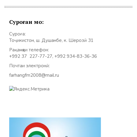
Суроғаи мо:
Суроға:
Тоҷикистон, ш. Душанбе, к. Шерозӣ 31
Рақамҳои телефон:
+992 37 227-77-27, +992 934-83-36-36
Почтаи электронӣ:
farhangfm2008@mail.ru