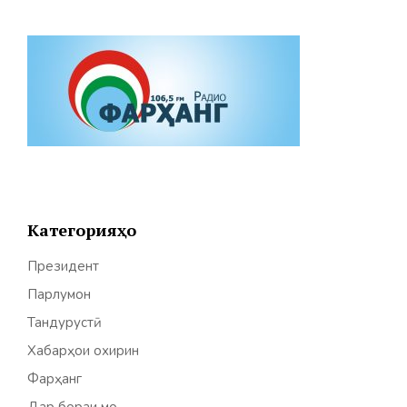
Категорияҳо
Президент
Парлумон
Тандурустӣ
Хабарҳои охирин
Фарҳанг
Дар бораи мо