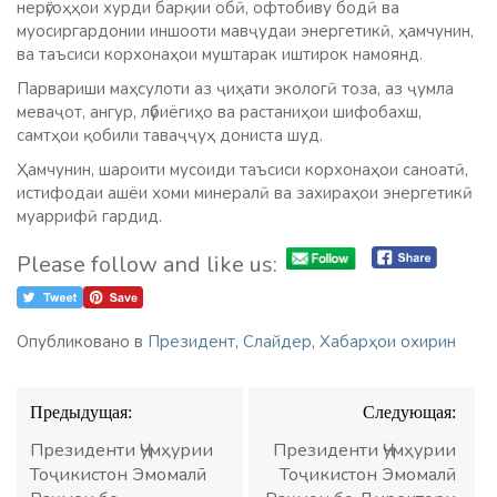
нерӯгоҳҳои хурди барқии обӣ, офтобиву бодӣ ва
муосиргардонии иншооти мавҷудаи энергетикӣ, ҳамчунин,
ва таъсиси корхонаҳои муштарак иштирок намоянд.
Парвариши маҳсулоти аз ҷиҳати экологӣ тоза, аз ҷумла
меваҷот, ангур, лӯбиёгиҳо ва растаниҳои шифобахш,
самтҳои қобили таваҷҷуҳ дониста шуд.
Ҳамчунин, шароити мусоиди таъсиси корхонаҳои саноатӣ,
истифодаи ашёи хоми минералӣ ва захираҳои энергетикӣ
муаррифӣ гардид.
Please follow and like us:
Опубликовано в
Президент
,
Слайдер
,
Хабарҳои охирин
Навигация
Предыдущая:
Следующая:
по
записям
Президенти Ҷумҳурии
Президенти Ҷумҳурии
Тоҷикистон Эмомалӣ
Тоҷикистон Эмомалӣ