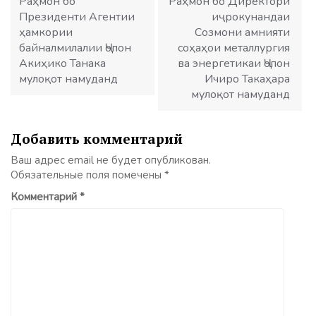
Раҳмон бо
Раҳмон бо Директори
Президенти Агентии
иҷрокунандаи
ҳамкории
Созмони амнияти
байналмилалии Ҷопон
соҳаҳои металлургия
Акиҳико Танака
ва энергетикаи Ҷопон
мулоқот намуданд
Ичиро Такаҳара
мулоқот намуданд
Добавить комментарий
Ваш адрес email не будет опубликован.
Обязательные поля помечены
*
Комментарий
*