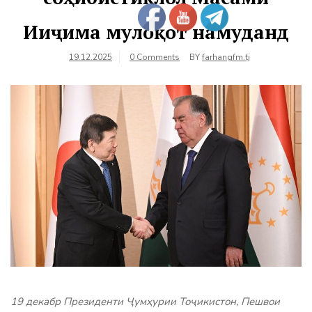
Ииҷима мулоқот намуданд
19.12.2025
0 Comments
BY
farhangfm.tj
19 декабр Президенти Ҷумҳурии Тоҷикистон, Пешвои