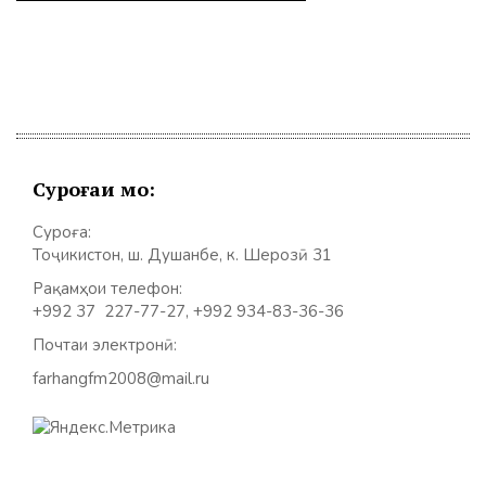
Суроғаи мо:
Суроға:
Тоҷикистон, ш. Душанбе, к. Шерозӣ 31
Рақамҳои телефон:
+992 37 227-77-27, +992 934-83-36-36
Почтаи электронӣ:
farhangfm2008@mail.ru