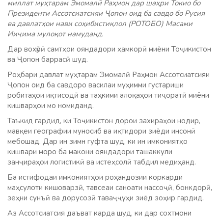
миллат муҳтарам Эмомалӣ Раҳмон дар шаҳри Токио бо
Президенти Ассотсиатсияи Ҷопон оид ба савдо бо Русия
ва давлатҳои нави соҳибистиқлол (РОТОБО) Масами
Ииҷима мулоқот намуданд.
Дар вохӯрӣ самтҳои ояндадори ҳамкорӣ миёни Тоҷикистон
ва Ҷопон баррасӣ шуд.
Роҳбари давлат муҳтарам Эмомалӣ Раҳмон Ассотсиатсияи
Ҷопон оид ба савдоро василаи муҳимми густариши
робитаҳои иқтисодӣ ва таҳкими алоқаҳои тиҷоратӣ миёни
кишварҳои мо номиданд.
Таъкид гардид, ки Тоҷикистон дорои захираҳои нодир,
мавқеи географии муносиб ва иқтидори зиёди инсонӣ
мебошад. Дар ин зимн гуфта шуд, ки ин имкониятҳо
кишвари моро ба макони ояндадори ташаккули
занҷираҳои логистикӣ ва истеҳсолӣ табдил медиҳанд.
Ба истифодаи имкониятҳои роҳандозии коркарди
маҳсулоти кишоварзӣ, тавсеаи саноати нассоҷӣ, бонкдорӣ,
зеҳни сунъӣ ва дорусозӣ таваҷҷуҳи зиёд зоҳир гардид.
Аз Ассотсиатсия даъват карда шуд, ки дар сохтмони