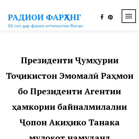
Перейти
к
РАДИОИ ФАРҲАНГ
контенту
ПЕР
НАВ
16 сол дар фазои иттилоотии Ватан
Президенти Ҷумҳурии
Тоҷикистон Эмомалӣ Раҳмон
бо Президенти Агентии
ҳамкории байналмилалии
Ҷопон Акиҳико Танака
мулоқот намуданд