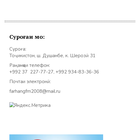
Суроғаи мо:
Суроға:
Тоҷикистон, ш. Душанбе, к. Шерозӣ 31
Рақамҳои телефон:
+992 37 227-77-27, +992 934-83-36-36
Почтаи электронӣ:
farhangfm2008@mail.ru