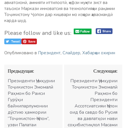
авиатсионӣ, амнияти иттилоотӣ, ҳифзи муҳити зист ва
таъсиси Маркази инноватсия ва технологияҳои рақамии
Тоҷикистону Ҷопон дар кишвари мо изҳори ҳавасмандӣ
карда шуд.
Please follow and like us:
Опубликовано в
Президент
,
Слайдер
,
Хабарҳои охирин
Навигация
Предыдущая:
Следующая:
по
записям
Президенти Ҷумҳурии
Президенти Ҷумҳурии
Тоҷикистон Эмомалӣ
Тоҷикистон Эмомалӣ
Раҳмон бо Раиси
Раҳмон бо
Гурӯҳи
Президенти
байнипарлумонии
Ассотсиатсияи Ҷопон
дӯстию ҳамкории
оид ба савдо бо Русия
“Тоҷикистон-Ҷопон”,
ва давлатҳои нави
узви Палатаи
соҳибистиқлол Масами