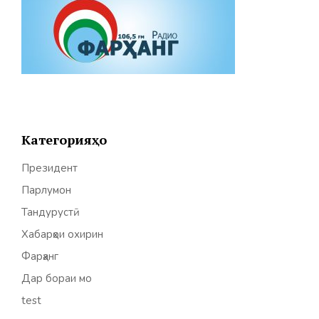
Категорияҳо
Президент
Парлумон
Тандурустӣ
Хабарҳои охирин
Фарҳанг
Дар бораи мо
test