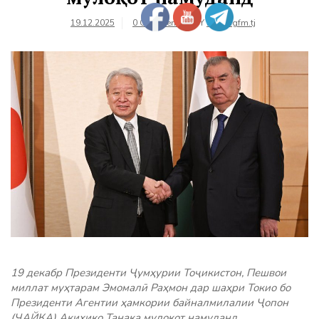
19.12.2025
0 Comments
BY
farhangfm.tj
19 декабр Президенти Ҷумҳурии Тоҷикистон, Пешвои
миллат муҳтарам Эмомалӣ Раҳмон дар шаҳри Токио бо
Президенти Агентии ҳамкории байналмилалии Ҷопон
(ҶАЙКА) Акиҳико Танака мулоқот намуданд.