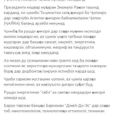
Президенти кишвар муҳтарам Эмомалӣ Раҳмон таъкид
карданд, ки ҷониби Тоҷикистон сатҳи ҳамкорӣ бо Ҷопонро
дар чаҳорчӯби Агентии ҳамкории байналмилалии Ҷопон
(ҶАЙКА) баланд арзёбӣ мекунад.
Ҷонибҳо ба рушди ҳамкорӣ дар соҳаҳои муҳимми иқтисоди
миллии кишвари мо, аз ҷумла ҷиҳати татбиқи лоиҳаҳои
муштарак дар бахшҳои саноат, нақлиёт, энергетика,
кишоварзӣ, обтаъминкунӣ, маориф ва тандурустӣ
таваҷҷуҳи зиёд зоҳир намуданд.
Аз имзои ду созишномаи нави грантӣ оид ба лоиҳаҳои
сохтмони як зеристгоҳ ва муосирсозии таҷҳизоти сканерии
борҳо дар дидбонгоҳи гумрукӣ истиқбол карда шуд.
Ҷалби сармояи мустақими ҷопонӣ, аз ҷумла қарзҳои
имтиёзноки иенӣ, аз мавзуъоти дигари суҳбат буд.
Рушди энергетикаи “сабз” аз самтҳои ояндадори ҳамкорӣ
номида шуд.
Барои тавсеаи бахшҳои Барномаи “Джей-Ди-Эс” дар соҳаҳои
тиб, нанотехнология, технологияҳои иттилоотӣ, техникаи