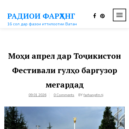
Перейти
к
РАДИОИ ФАРҲАНГ
контенту
ПЕР
НАВ
16 сол дар фазои иттилоотии Ватан
Моҳи апрел дар Тоҷикистон
Фестивали гулҳо баргузор
мегардад
09.01.2026
0 Comments
BY
farhangfm.tj