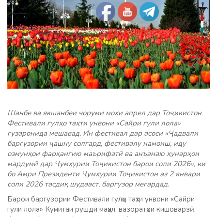
Шанбе ва якшанбеи чоруми моҳи апрел дар Тоҷикистон
Фестивали гулҳо таҳти унвони «Сайри гули лола»
гузаронида мешавад. Ин фестивал дар асоси «Ҷадвали
баргузории ҷашну солгард, фестивалу намоиш, иду
озмунҳои фарҳангию маърифатӣ ва анъанаю ҳунарҳои
мардумӣ дар Ҷумҳурии Тоҷикистон барои соли 2026», ки
бо Амри Президенти Ҷумҳурии Тоҷикистон аз 2 январи
соли 2026 тасдиқ шудааст, баргузор мегардад
.
Барои баргузории Фестивали гулҳо таҳти унвони «Сайри
гули лола» Кумитаи рушди маҳал, вазоратҳои кишоварзӣ,