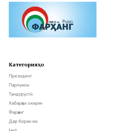
Категорияҳо
Президент
Парлумон
Тандурустӣ
Хабарҳои охирин
Фарҳанг
Дар бораи мо
test