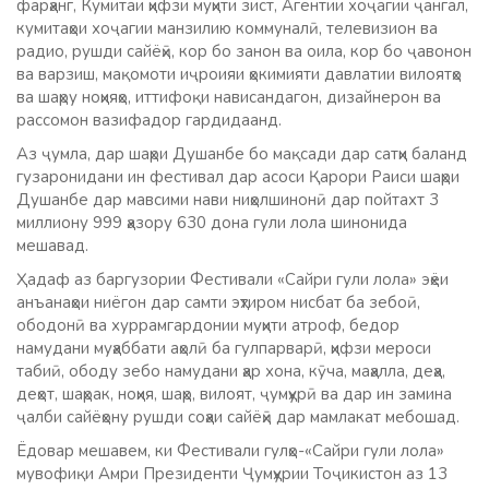
фарҳанг, Кумитаи ҳифзи муҳити зист, Агентии хоҷагии ҷангал,
кумитаҳои хоҷагии манзилию коммуналӣ, телевизион ва
радио, рушди сайёҳӣ, кор бо занон ва оила, кор бо ҷавонон
ва варзиш, мақомоти иҷроияи ҳокимияти давлатии вилоятҳо
ва шаҳру ноҳияҳо, иттифоқи нависандагон, дизайнерон ва
рассомон вазифадор гардидаанд.
Аз ҷумла, дар шаҳри Душанбе бо мақсади дар сатҳи баланд
гузаронидани ин фестивал дар асоси Қарори Раиси шаҳри
Душанбе дар мавсими нави ниҳолшинонӣ дар пойтахт 3
миллиону 999 ҳазору 630 дона гули лола шинонида
мешавад.
Ҳадаф аз баргузории Фестивали «Сайри гули лола» эҳёи
анъанаҳои ниёгон дар самти эҳтиром нисбат ба зебоӣ,
ободонӣ ва хуррамгардонии муҳити атроф, бедор
намудани муҳаббати аҳолӣ ба гулпарварӣ, ҳифзи мероси
табиӣ, ободу зебо намудани ҳар хона, кӯча, маҳалла, деҳа,
деҳот, шаҳрак, ноҳия, шаҳр, вилоят, ҷумҳурӣ ва дар ин замина
ҷалби сайёҳону рушди соҳаи сайёҳӣ дар мамлакат мебошад.
Ёдовар мешавем, ки Фестивали гулҳо-«Сайри гули лола»
мувофиқи Амри Президенти Ҷумҳурии Тоҷикистон аз 13