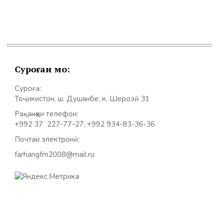
Суроғаи мо:
Суроға:
Тоҷикистон, ш. Душанбе, к. Шерозӣ 31
Рақамҳои телефон:
+992 37 227-77-27, +992 934-83-36-36
Почтаи электронӣ:
farhangfm2008@mail.ru