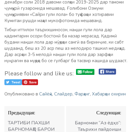
декабри соли 2018 давоми солҳои 2019-2025 дар тамоми
ҷумҳурӣ гузаронида мешавад. Ғолибони Озмуни
ҷумҳуриявии «Сайри гули лола» бо туҳфаҳои хотиравии
Кумитаи рушди маҳал мукофотонида мешаванд.
Тибқи иттилои таърихшиносон, нақши гули лола дар
қадимтарин осори бостонӣ ба назар мерасад. Қадимӣ
будани нақши лола дар мӯҳрҳои сангӣ ва биринҷие, ки сабт
шудаанд, беш аз 20 аср пеш аз мелодиро ташкил медиҳад.
Дар асрҳои 3-5 мелодӣ нақши гули лола дар зарфҳои
нуқрагин ва муҳрҳо бо се гулбарг ба тасвир кашида шудааст.
Please follow and like us:
Опубликовано в
Сайёҳӣ
,
Слайдер
,
Фарҳанг
,
Хабарҳои охирин
Навигация
Предыдущая:
Следующая:
по
записям
ТАРТИБИ ПАХШИ
Барномаи “Аз ёдҳо”:
БАРНОМАҲО БАРОИ
Таърихи пайдоиши