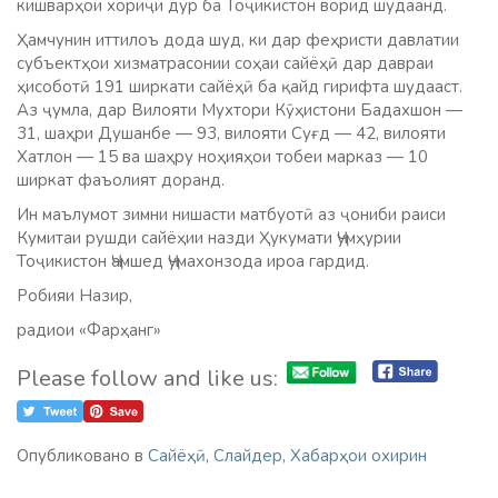
кишварҳои хориҷи дур ба Тоҷикистон ворид шудаанд.
Ҳамчунин иттилоъ дода шуд, ки дар феҳристи давлатии
субъектҳои хизматрасонии соҳаи сайёҳӣ дар давраи
ҳисоботӣ 191 ширкати сайёҳӣ ба қайд гирифта шудааст.
Аз ҷумла, дар Вилояти Мухтори Кӯҳистони Бадахшон —
31, шаҳри Душанбе — 93, вилояти Суғд — 42, вилояти
Хатлон — 15 ва шаҳру ноҳияҳои тобеи марказ — 10
ширкат фаъолият доранд.
Ин маълумот зимни нишасти матбуотӣ аз ҷониби раиси
Кумитаи рушди сайёҳии назди Ҳукумати Ҷумҳурии
Тоҷикистон Ҷамшед Ҷумахонзода ироа гардид.
Робияи Назир,
радиои «Фарҳанг»
Please follow and like us:
Опубликовано в
Сайёҳӣ
,
Слайдер
,
Хабарҳои охирин