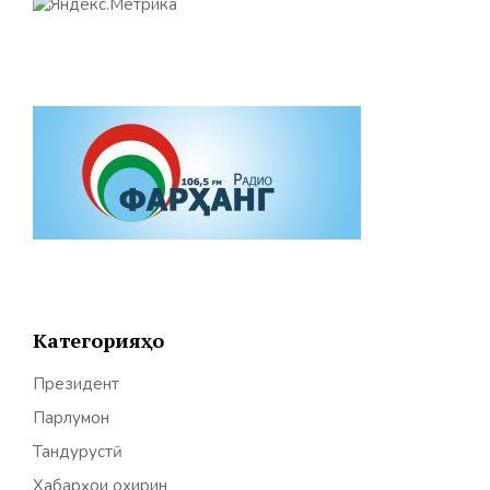
Категорияҳо
Президент
Парлумон
Тандурустӣ
Хабарҳои охирин