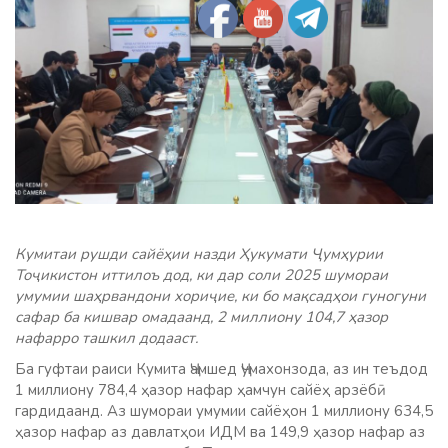
Кумитаи рушди сайёҳии назди Ҳукумати Ҷумҳурии
Тоҷикистон иттилоъ дод, ки дар соли 2025 шумораи
умумии шаҳрвандони хориҷие, ки бо мақсадҳои гуногуни
сафар ба кишвар омадаанд, 2 миллиону 104,7 ҳазор
нафарро ташкил додааст.
Ба гуфтаи раиси Кумита Ҷамшед Ҷумахонзода, аз ин теъдод
1 миллиону 784,4 ҳазор нафар ҳамчун сайёҳ арзёбӣ
гардидаанд. Аз шумораи умумии сайёҳон 1 миллиону 634,5
ҳазор нафар аз давлатҳои ИДМ ва 149,9 ҳазор нафар аз