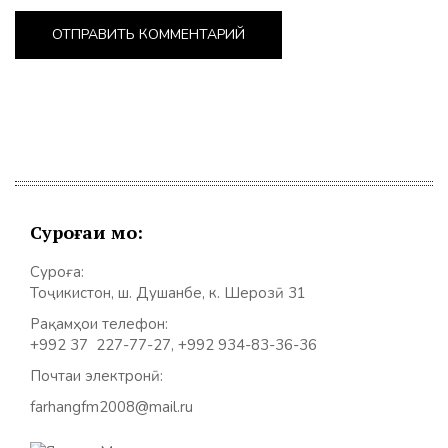
Суроғаи мо:
Суроға:
Тоҷикистон, ш. Душанбе, к. Шерозӣ 31
Рақамҳои телефон:
+992 37 227-77-27, +992 934-83-36-36
Почтаи электронӣ:
farhangfm2008@mail.ru