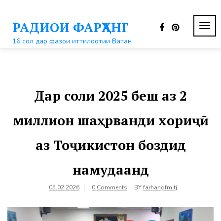
Перейти
к
РАДИОИ ФАРҲАНГ
контенту
ПЕР
НАВ
16 сол дар фазои иттилоотии Ватан
Дар соли 2025 беш аз 2
миллион шаҳрванди хориҷӣ
аз Тоҷикистон боздид
намудаанд
05.02.2026
0 Comments
BY
farhangfm.tj