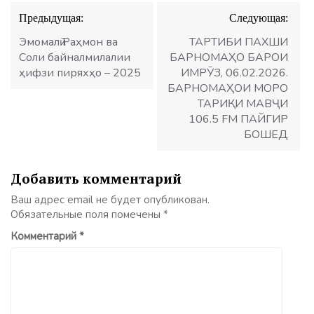
Навигация
Предыдущая:
Следующая:
по
записям
Эмомалӣ Раҳмон ва
ТАРТИБИ ПАХШИ
Соли байналмилалии
БАРНОМАҲО БАРОИ
ҳифзи пиряхҳо – 2025
ИМРӮЗ, 06.02.2026.
БАРНОМАҲОИ МОРО
ТАРИҚИ МАВҶИ
106.5 FM ПАЙГИР
БОШЕД
Добавить комментарий
Ваш адрес email не будет опубликован.
Обязательные поля помечены
*
Комментарий
*