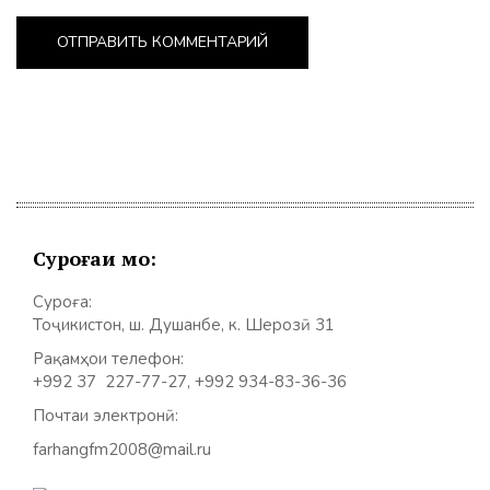
Суроғаи мо:
Суроға:
Тоҷикистон, ш. Душанбе, к. Шерозӣ 31
Рақамҳои телефон:
+992 37 227-77-27, +992 934-83-36-36
Почтаи электронӣ:
farhangfm2008@mail.ru