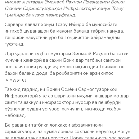
миллат муҳтарам Эмомалӣ Раҳмон Президенти Бонки
Осиёии Сармоягузориҳои Инфрасохторӣ хонум Тсзоу
Ҷиайиро ба ҳузур пазируфтанд.
Сарвари давлат хонум Тсзоу Ҷиайиро ба муносибати
интихоб шуданашон ба мақоми баланд табрик намуда,
ташрифи нахустини ӯро ба Тоҷикистон хайрамақдам
гуфтанд.
Дар ҷараёни суҳбат муҳтарам Эмомалӣ Раҳмон ба сатҳи
кунунии ҳамкорӣ ва саҳми Бонк дар татбиқи самтҳои
афзалиятноки рушди иҷтимоию иқтисодии Тоҷикистон
баҳои баланд дода, ба роҳбарияти он арзи сипос
намуданд.
Таъкид гардид, ки Бонки Осиёии Сармоягузориҳои
Инфрасохторӣ яке аз шарикони муҳими кишвари мо дар
самти ташаккули инфрасохтори муосир ва пешбурди
рӯзномаи рушди устувор, ҳамчунин, иқтисоди «сабз»
мебошад.
Ба раванди татбиқи лоиҳаҳои афзалиятноки
сармоягузорӣ, аз ҷумла лоиҳаи сохтмони неругоҳи Роғун
ва идомаи таҷдиди неругоҳи Норак таваҷҷуҳи хос зоҳир