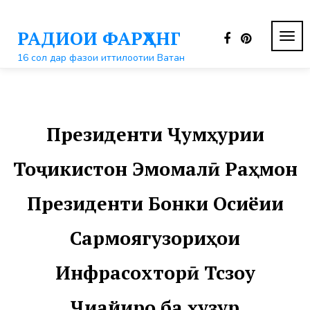
Перейти
к
РАДИОИ ФАРҲАНГ
контенту
ПЕР
НАВ
16 сол дар фазои иттилоотии Ватан
Президенти Ҷумҳурии
Тоҷикистон Эмомалӣ Раҳмон
Президенти Бонки Осиёии
Сармоягузориҳои
Инфрасохторӣ Тсзоу
Ҷиайиро ба ҳузур