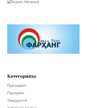
Категорияҳо
Президент
Парлумон
Тандурустӣ
Хабарҳои охирин