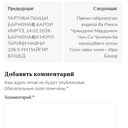
Навигация
Предыдущая:
Следующая:
по
записям
ТАРТИБИ ПАХШИ
Паёми табрикотии
БАРНОМАҲО БАРОИ
видеоӣ ба Раиси
ИМРӮЗ, 14.02.2026.
Ҷумҳурии Мардумии
БАРНОМАҲОИ МОРО
Чин Си Ҷинпин ба
ТАРИҚИ МАВҶИ
муносибати оғози
106.5 FM ПАЙГИР
Соли нави чинӣ – Иди
БОШЕД
Баҳор
Добавить комментарий
Ваш адрес email не будет опубликован.
Обязательные поля помечены
*
Комментарий
*