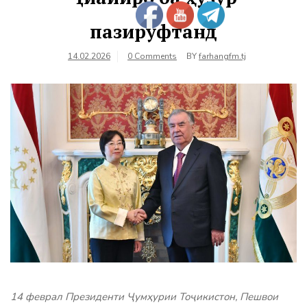
пазируфтанд
14.02.2026
0 Comments
BY
farhangfm.tj
14 феврал Президенти Ҷумҳурии Тоҷикистон, Пешвои