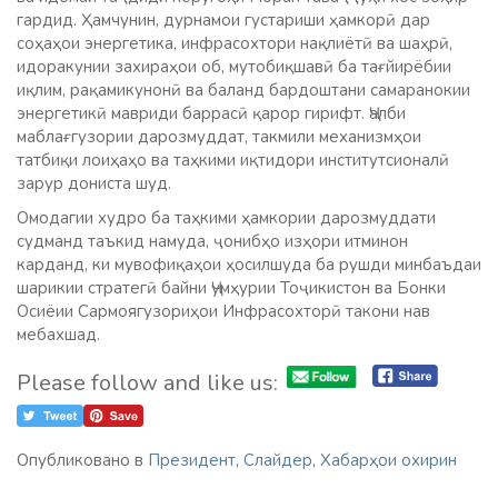
гардид. Ҳамчунин, дурнамои густариши ҳамкорӣ дар
соҳаҳои энергетика, инфрасохтори нақлиётӣ ва шаҳрӣ,
идоракунии захираҳои об, мутобиқшавӣ ба тағйирёбии
иқлим, рақамикунонӣ ва баланд бардоштани самаранокии
энергетикӣ мавриди баррасӣ қарор гирифт. Ҷалби
маблағгузории дарозмуддат, такмили механизмҳои
татбиқи лоиҳаҳо ва таҳкими иқтидори институтсионалӣ
зарур дониста шуд.
Омодагии худро ба таҳкими ҳамкории дарозмуддати
судманд таъкид намуда, ҷонибҳо изҳори итминон
карданд, ки мувофиқаҳои ҳосилшуда ба рушди минбаъдаи
шарикии стратегӣ байни Ҷумҳурии Тоҷикистон ва Бонки
Осиёии Сармоягузориҳои Инфрасохторӣ такони нав
мебахшад.
Please follow and like us:
Опубликовано в
Президент
,
Слайдер
,
Хабарҳои охирин