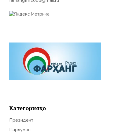
farhangfm2008@mail.ru
Категорияҳо
Президент
Парлумон