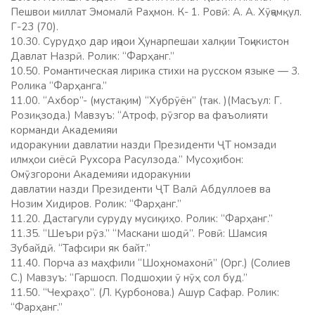
Пешвои миллат Эмомалӣ Раҳмон. К- 1. Ровӣ: А. А. Хӯҷамқул.
Г-23 (70).
10.30. Сурудҳо дар иҷрои Ҳунарпешаи халқии Тоҷикистон
Давлат Назрӣ. Ролик: “Фарҳанг.”
10.50. Романтическая лирика стихи на русском языке — 3.
Ролика “Фарҳанга.”
11.00. “Ахбор”- (мустақим) “Хубрӯён” (так. )(Масъул: Г.
Розиқзода.) Мавзуъ: “Атроф, рӯзгор ва фаъолияти
корманди Академияи
идоракунии давлатии назди Президенти ҶТ номзади
илмҳои сиёсӣ Рухсора Расулзода.” Мусоҳибон:
Омӯзгорони Академияи идоракунии
давлатии назди Президенти ҶТ Валӣ Абдуллоев ва
Нозим Хидиров. Ролик: “Фарҳанг.”
11.20. Дастагули суруду мусиқиҳо. Ролик: “Фарҳанг.”
11.35. “Шеъри рӯз.” “Маскани шодӣ”. Ровӣ: Шамсия
Зубайдӣ. “Тафсири як байт.”
11.40. Порча аз маҳфили “Шоҳномахонӣ” (Орг.) (Солиев
С.) Мавзуъ: “Гаршосп. Подшоҳии ӯ нӯҳ сол буд.”
11.50. “Чеҳраҳо”. (Л. Қурбонова.) Ашур Сафар. Ролик:
“Фарҳанг.”