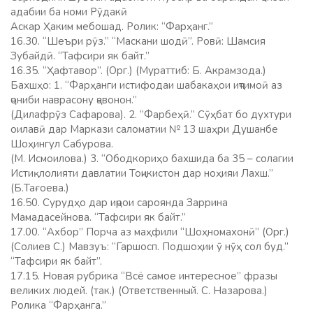
адабии ба номи Рӯдакӣ
Аскар Ҳаким мебошад. Ролик: “Фарҳанг.”
16.30. “Шеъри рӯз.” “Маскани шодӣ”. Ровӣ: Шамсия
Зубайдӣ. “Тафсири як байт.”
16.35. “Ҳафтавор”. (Орг.) (Мураттиб: Б. Акрамзода.)
Бахшҳо: 1. “Фарҳанги истифодаи шабакаҳои иҷтимоӣ аз
ҷониби наврасону ҷавонон.”
(Дилафрӯз Сафарова). 2. “Фарбеҳӣ.” Сӯҳбат бо духтури
оилавӣ дар Маркази саломатии № 13 шаҳри Душанбе
Шоҳингул Сабурова.
(М. Исмоилова.) 3. “Ободкориҳо бахшида ба 35 – солагии
Истиқлолияти давлатии Тоҷикистон дар ноҳияи Лахш.”
(Б.Тағоева.)
16.50. Сурудҳо дар иҷрои сароянда Заррина
Мамадасейнова. “Тафсири як байт.”
17.00. “Ахбор” Порча аз маҳфили “Шоҳномахонӣ” (Орг.)
(Солиев С.) Мавзуъ: “Гаршосп. Подшоҳии ӯ нӯҳ сол буд.”
“Тафсири як байт”.
17.15. Новая рубрика “Всё самое интересное” фразы
великих людей. (так.) (Ответственный. С. Назарова.)
Ролика “Фарҳанга.”