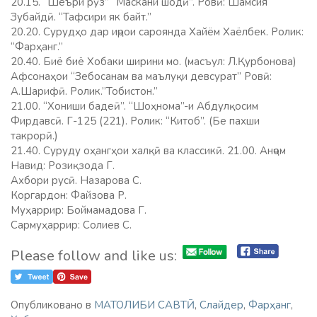
20.15. “Шеъри рӯз” “Маскани шодӣ”. Ровӣ: Шамсия
Зубайдӣ. “Тафсири як байт.”
20.20. Сурудҳо дар иҷрои сароянда Хайём Хаёлбек. Ролик:
“Фарҳанг.”
20.40. Биё биё Хобаки ширини мо. (масъул: Л.Қурбонова)
Афсонаҳои “Зебосанам ва маълуқи девсурат” Ровӣ:
А.Шарифӣ. Ролик.”Тобистон.”
21.00. “Хониши бадеӣ”. “Шоҳнома”-и Абдулқосим
Фирдавсӣ. Г-125 (221). Ролик: “Китоб”. (Бе пахши
такрорӣ.)
21.40. Суруду оҳангҳои халқӣ ва классикӣ. 21.00. Анҷом
Навид: Розиқзода Г.
Ахбори русӣ. Назарова С.
Коргардон: Файзова Р.
Муҳаррир: Боймамадова Г.
Сармуҳаррир: Солиев С.
Please follow and like us:
Опубликовано в
МАТОЛИБИ САВТӢ
,
Слайдер
,
Фарҳанг
,