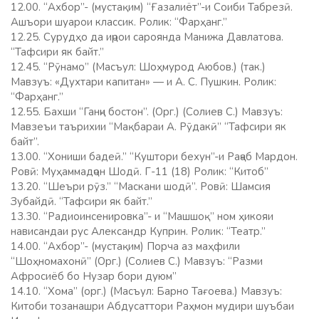
12.00. “Ахбор”- (мустақим) “Ғазалиёт”-и Соиби Табрезӣ.
Ашъори шуарои классик. Ролик: “Фарҳанг.”
12.25. Сурудҳо да иҷрои сароянда Манижа Давлатова.
“Тафсири як байт.”
12.45. “Рӯнамо” (Масъул: Шоҳмурод Аюбов.) (так.)
Мавзуъ: «Духтари капитан» — и А. С. Пушкин. Ролик:
“Фарҳанг.”
12.55. Бахши “Ганҷи бостон”. (Орг.) (Солиев С.) Мавзуъ:
Мавзеъи таърихии “Мақбараи А. Рӯдакӣ” “Тафсири як
байт”.
13.00. “Хониши бадеӣ.” “Куштори бехун”-и Раҷаб Мардон.
Ровӣ: Муҳаммадҷон Шодӣ. Г-11 (18) Ролик: “Китоб”
13.20. “Шеъри рӯз.” “Маскани шодӣ”. Ровӣ: Шамсия
Зубайдӣ. “Тафсири як байт.”
13.30. “Радиоинсенировка”- и “Машшоқ” ном ҳикояи
нависандаи рус Александр Куприн. Ролик: “Театр.”
14.00. “Ахбор”- (мустақим) Порча аз маҳфили
“Шоҳномахонӣ” (Орг.) (Солиев С.) Мавзуъ: “Разми
Афросиёб бо Нузар бори дуюм”
14.10. “Хома” (орг.) (Масъул: Барно Тағоева.) Мавзуъ:
Китоби тозанашри Абдусаттори Раҳмон мудири шуъбаи