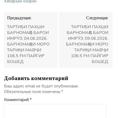
Хабарҳои охирин
Навигация
Предыдущая:
Следующая:
по
записям
ТАРТИБИ ПАХШИ
ТАРТИБИ ПАХШИ
БАРНОМАҲО БАРОИ
БАРНОМАҲО БАРОИ
ИМРӮЗ, 04.06.2026.
ИМРӮЗ, 09.06.2026.
БАРНОМАҲОИ МОРО
БАРНОМАҲОИ МОРО
ТАРИҚИ МАВҶИ
ТАРИҚИ МАВҶИ
106.5 FM ПАЙГИР
106.5 FM ПАЙГИР
БОШЕД
БОШЕД
Добавить комментарий
Ваш адрес email не будет опубликован.
Обязательные поля помечены
*
Комментарий
*