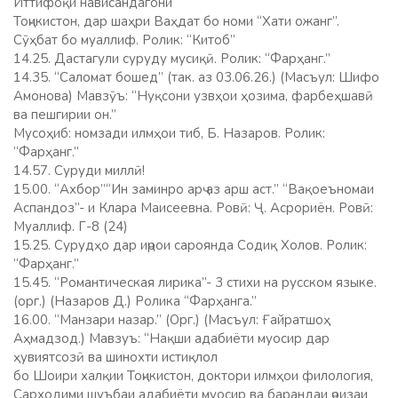
Иттифоқи нависандагони
Тоҷикистон, дар шаҳри Ваҳдат бо номи “Хати ожанг”.
Сӯҳбат бо муаллиф. Ролик: “Китоб”
14.25. Дастагули суруду мусиқӣ. Ролик: “Фарҳанг.”
14.35. “Саломат бошед” (так. аз 03.06.26.) (Масъул: Шифо
Амонова) Мавзӯъ: “Нуқсони узвҳои ҳозима, фарбеҳшавӣ
ва пешгирии он.”
Мусоҳиб: номзади илмҳои тиб, Б. Назаров. Ролик:
“Фарҳанг.”
14.57. Суруди миллӣ!
15.00. “Ахбор”“Ин заминро арҷ аз арш аст.” “Вақоеъномаи
Аспандоз”- и Клара Маисеевна. Ровӣ: Ҷ. Асрориён. Ровӣ:
Муаллиф. Г-8 (24)
15.25. Сурудҳо дар иҷрои сароянда Содиқ Холов. Ролик:
“Фарҳанг.”
15.45. “Романтическая лирика”- 3 стихи на русском языке.
(орг.) (Назаров Д.) Ролика “Фарҳанга.”
16.00. “Манзари назар.” (Орг.) (Масъул: Ғайратшоҳ
Аҳмадзод.) Мавзуъ: “Нақши адабиёти муосир дар
ҳувиятсозӣ ва шинохти истиқлол
бо Шоири халқии Тоҷикистон, доктори илмҳои филология,
Сарходими шуъбаи адабиёти муосир ва барандаи ҷоизаи