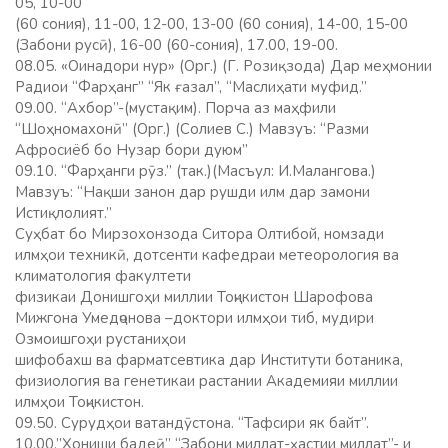
05, 10-00
(60 сония), 11-00, 12-00, 13-00 (60 сония), 14-00, 15-00
(Забони русӣ), 16-00 (60-сония), 17.00, 19-00.
08.05. «Оинадори нур» (Орг.) (Г. Розиқзода) Дар меҳмонии
Радиои “Фарҳанг” “Як ғазал”, “Маслиҳати муфид.”
09.00. “Ахбор”-(мустақим). Порча аз маҳфили
“Шоҳномахонӣ” (Орг.) (Солиев С.) Мавзуъ: “Разми
Афросиёб бо Нузар бори дуюм”
09.10. “Фарҳанги рӯз.” (так.)(Масъул: И.Малангова.)
Мавзуъ: “Нақши занон дар рушди илм дар замони
Истиқлолият.”
Суҳбат бо Мирзохонзода Ситора Олтибой, номзади
илмҳои техникӣ, дотсенти кафедраи метеорология ва
климатология факултети
физикаи Донишгоҳи миллии Тоҷикистон Шарофова
Мижгона Умедҷонова –доктори илмҳои тиб, мудири
Озмоишгоҳи рустаниҳои
шифобахш ва фарматсевтика дар Институти ботаника,
физиология ва генетикаи растании Академияи миллии
илмҳои Тоҷикистон.
09.50. Сурудҳои ватандӯстона. “Тафсири як байт”.
10.00.”Хониши бадеӣ” “Забони миллат-ҳастии миллат”- и