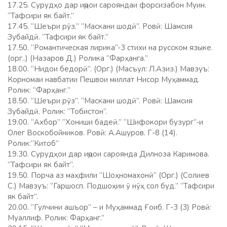
17.25. Сурудҳо дар иҷрои сарояндаи форсизабон Муин.
“Тафсири як байт.”
17.45. “Шеъри рӯз.” “Маскани шодӣ”. Ровӣ: Шамсия
Зубайдӣ. “Тафсири як байт.”
17.50. “Романтическая лирика”-3 стихи на русском языке.
(орг..) (Назаров Д.) Ролика “Фарҳанга.”
18.00. “Нидои бедорӣ”. (Орг.) (Масъул: Л.Азиз.) Мавзуъ:
Корномаи навбатии Пешвои миллат Нисор Муҳаммад.
Ролик: “Фарҳанг.”
18.50. “Шеъри рӯз”. “Маскани шодӣ”. Ровӣ: Шамсия
Зубайдӣ. Ролик: “Тобистон”.
19.00. “Ахбор” “Хониши бадеӣ.” “Шифокори бузург”-и
Олег Воскобойников. Ровӣ: А.Ашуров. Г-8 (14).
Ролик:“Китоб”
19.30. Сурудҳои дар иҷрои сароянда Дилноза Каримова.
“Тафсири як байт”.
19.50. Порча аз маҳфили “Шоҳномахонӣ” (Орг.) (Солиев
С.) Мавзуъ: “Гаршосп. Подшоҳии ӯ нӯҳ сол буд.” “Тафсири
як байт”.
20.00. “Гулчини ашъор” – и Муҳаммад Ғоиб. Г-3 (3) Ровӣ:
Муаллиф. Ролик: Фарҳанг.”