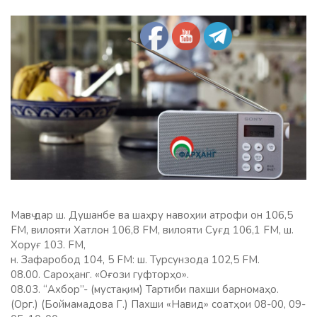
Мавҷ дар ш. Душанбе ва шаҳру навоҳии атрофи он 106,5
FM, вилояти Хатлон 106,8 FM, вилояти Суғд 106,1 FM, ш.
Хоруғ 103. FM,
н. Зафаробод 104, 5 FM: ш. Турсунзода 102,5 FM.
08.00. Сароҳанг. «Оғози гуфторҳо».
08.03. “Ахбор”- (мустақим) Тартиби пахши барномаҳо.
(Орг.) (Боймамадова Г.) Пахши «Навид» соатҳои 08-00, 09-