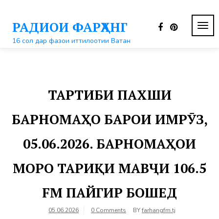
Перейти
к
РАДИОИ ФАРҲАНГ
контенту
ПЕР
НАВ
16 сол дар фазои иттилоотии Ватан
ТАРТИБИ ПАХШИ
БАРНОМАҲО БАРОИ ИМРӮЗ,
05.06.2026. БАРНОМАҲОИ
МОРО ТАРИҚИ МАВҶИ 106.5
FM ПАЙГИР БОШЕД
05.06.2026
0 Comments
BY
farhangfm.tj