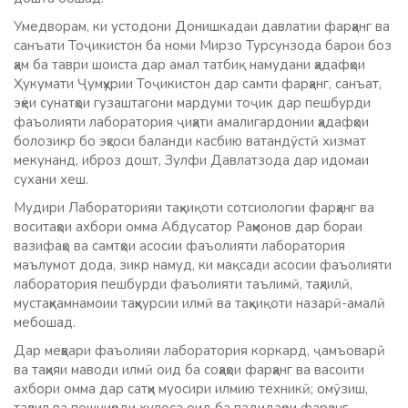
Умедворам, ки устодони Донишкадаи давлатии фарҳанг ва
санъати Тоҷикистон ба номи Мирзо Турсунзода барои боз
ҳам ба таври шоиста дар амал татбиқ намудани ҳадафҳои
Ҳукумати Ҷумҳурии Тоҷикистон дар самти фарҳанг, санъат,
эҳёи сунатҳои гузаштагони мардуми тоҷик дар пешбурди
фаъолияти лаборатория ҷиҳати амалигардонии ҳадафҳои
болозикр бо эҳсоси баланди касбию ватандӯстӣ хизмат
мекунанд, иброз дошт, Зулфи Давлатзода дар идомаи
сухани хеш.
Мудири Лабораторияи таҳқиқоти сотсиологии фарҳанг ва
воситаҳои ахбори омма Абдусатор Раҳмонов дар бораи
вазифаҳо ва самтҳои асосии фаъолияти лаборатория
маълумот дода, зикр намуд, ки мақсади асосии фаъолияти
лаборатория пешбурди фаъолияти таълимӣ, таҳлилӣ,
мустаҳкамнамоии таҳкурсии илмӣ ва таҳқиқоти назарӣ-амалӣ
мебошад.
Дар меҳвари фаъолияи лаборатория коркард, ҷамъоварӣ
ва таҳияи маводи илмӣ оид ба соҳаҳои фарҳанг ва васоити
ахбори омма дар сатҳи муосири илмию техникӣ; омӯзиш,