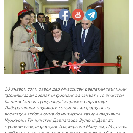
30 январи соли равон дар Муассисаи давлатии таълимии
“Донишкадаи давлатии фарҳанг ва санъати Тоҷикистон
ба номи Мирзо Турсунзода” маросими ифтитоҳи
Лабораторияи таҳқиқоти сотсиологии фарҳанг ва
воситаҳои ахбори омма бо иштироки вазири фарҳанги
Ҷумҳурии Тоҷикистон Давлатзода Зулфия Давлат,
муовини вазири фарҳанг Шарифзода Манучеҳр Муртазо,
роҳбарият ва устодону кормандони донишкада баргузор