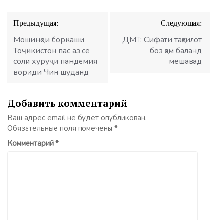
Навигация
Предыдущая:
Следующая:
по
записям
Мошинҳои боркаши
ДМТ: Сифати таҳсилот
Тоҷикистон пас аз се
боз ҳам баланд
соли хуруҷи пандемия
мешавад
вориди Чин шуданд
Добавить комментарий
Ваш адрес email не будет опубликован.
Обязательные поля помечены
*
Комментарий
*