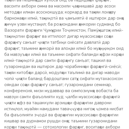
таҳлил ва пешниҳоди хулоса оид ба падидаҳои фарҳанг,
васоити ахбори омма ва масоили ҷаҳонишавӣ дар асоси
методҳои илман асоснокшуда; коркард ва таҳияи лоиҳаву
барномаҳои илмӣ, таҳқиқотӣ ва ҷамъиятӣ ё иштирок дар онҳо
ҳамчун узви мустақил; ба роҳ мондани ҳамкории судманд бо
Вазорати фарҳанги Ҷумҳурии Тоҷикистон, Пажӯҳишгоҳи илмӣ-
таҳқиқотии фарҳанг ва иттилоот дигар муассисаҳои соҳаи
фарҳангу санъат ҷиҳати татбиқи сиёсати давлатӣ дар
фарҳанг; таъмини ҳамкорӣ ва алоқаи илмӣ бо муҳаққиқон оид
ба мавзуъҳои илмӣ ва таъмини сифати баланди ҳифзи корҳои
илмӣ-таҳқиқотӣ дар самти фарҳангу санъат; ташкил ва
гузаронидан ва иштирок дар чорабиниҳои фарҳангӣ-сиёсӣ;
таҳияи китобҳои дарсӣ, модулҳои таълимӣ ва дигар маводи
чопӣ ҷиҳати баланд бардоштани сатҳу сифати мутахассисон
ояндаи соҳаи фарҳангу санъат; гузаронидани семинар,
конференсия, мизи мудаввар ва симпозиумҳо вобаста ба
мавзуи самти фаъолияти худ; ҷалби муассисаҳои фарҳангӣ
ҷиҳати ҳифз ва ташаккули арзишҳои фарҳангии даврони
истиқлол, муайян намудани таваҷҷуҳ ва нигоҳи ҷомеа нисбат
ба фаъолияти эҷодӣ ва фарҳангии муассисаҳои фарҳангии
кишвар ва дурнамои рушди онҳо; таъмини гузаронидани
корҳои таҳқиқотӣ — сотсиологии фарҳанг, воситаҳои ахбори