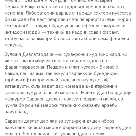
миллат, Президенти Ҷумҳурии Тоҷикистон муҳтарам
Эмомалӣ Раҳмон фаъолияти худро ҳадафмандона ба роҳ
мемонад. Лаборатория дар шакли воҳиди сохтори муассиса
бо мақсади ба даст овардани сатҳи пешрафтаи илмӣ, корҳои
сотсиологӣ — таҳқиқотӣ, ҳамчунин истифодаи самараноки
иқтидори моддӣ — техникӣ ва кадрии соҳаҳои фарҳанг,
таъбу нашр ва ҳамкорӣ бо воситаҳои ахбори омма фаъолият
мекунад.
Зулфия Давлатзода зимни суханронии худ зикр кард, ки
яке аз самтҳои муҳимми сиёсати хирадмандона ва
фарҳангпарваронаи Пешвои миллат муҳтарам Эмомалӣ
Раҳмон, пеш аз ҳама, ташаккули тафаккури бунёдкорӣ,
тарбияи ифтихори миллӣ, худшиносиву худогоҳӣ,
ватандӯстӣ, сулҳу ваҳдат дар ҷомеа ва ҳамдигарфаҳмии
сокинони ҷумҳурӣ ба ҳисоб меравад. Ноил шудан ба ҳадафҳои
мазкурро Сарвари давлат тавассути фарҳанги миллӣ, аз
ҷумла бо роҳи эҳёи мероси таърихию фарҳангӣ арзёбӣ
намудаанд.
Сарвари давлат дар яке аз суханрониҳояшон иброз
намуданд, ки ҳифзи мероси фарҳанги моддиву ғайримоддии
миллати бостониамон, ки гувоҳи зиндаи таърихи