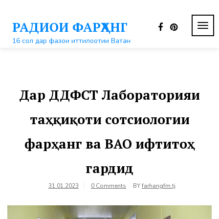
Перейти
к
РАДИОИ ФАРҲАНГ
контенту
ПЕР
НАВ
16 сол дар фазои иттилоотии Ватан
Дар ДДФСТ Лабораторияи
таҳқиқоти сотсиологии
фарҳанг ва ВАО ифтитоҳ
гардид
31.01.2023
0 Comments
BY
farhangfm.tj