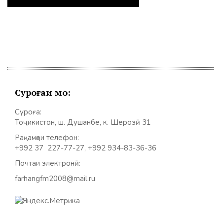
Суроғаи мо:
Суроға:
Тоҷикистон, ш. Душанбе, к. Шерозӣ 31
Рақамҳои телефон:
+992 37 227-77-27, +992 934-83-36-36
Почтаи электронӣ:
farhangfm2008@mail.ru