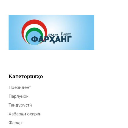
Категорияҳо
Президент
Парлумон
Тандурустӣ
Хабарҳои охирин
Фарҳанг