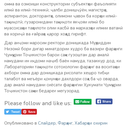
омма ва озмоиши конструктории субъектҳои фаъолияти
илмӣ ва илмӣ-техникӣ; ҷалби донишҷӯён, магистрҳо,
аспирантон, докторантҳо, олимони ҷавон ба корҳои илмӣ-
таҳқиқотӣ; гузаронидани таҳқиқоти якҷояи илмӣ бо
муассисаҳои таҳсилоти олии касбӣ ва марказҳои илмии ватанӣ
ва хориҷӣ ва ғайраҳо қарор хоҳад гирифт.
Дар анҷоми маросим ректори донишкада Муҳриддин
Низомӣ бори дигар минатдории худро ба вазири фарҳанги
Ҷумҳурии Тоҷикистон барои саҳм гузоштан дар амалӣ
намудани ин иқдоми наҷиб баён намуда, тазаккур дод, ки
Лабораторияи таҳқиқоти сотсиологии фарҳанг ва воситаҳои
ахбори омма дар донишкада рисолати хешро тибқи
талабот ва меъёри қонунҳои дахлдори соҳа ба ҷо оварда,
дар амалӣ намудани сиёсати фарҳангии Ҳукумати Ҷумҳурии
Тоҷикистон саҳми бедареғ мегузорад.
Please follow and like us:
Опубликовано в
Слайдер
,
Фарҳанг
,
Хабарҳои охирин