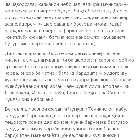
шашҳазорсолаи халқамон мебошад, вазифаи муҳимтарини
мо-ворисони ин мероси бузург ба ҳисоб меравад. Дар ин
росто, мо-фарҳангиёну фарҳангшиносон, аҳли зиёи кишвар
вазифадорем, ки дар раванди босуръати ҷаҳонишавӣ
фарҳанги миллӣ ва мероси фарҳангии хешро аз таъсири
номатлуби фарҳанги бегона ҳифз намоем, то маънавиёти
бузургамон дар ин ҷараён осеб набинад.
Дар самти арзишҳои бостонӣ ва расму ойинҳо Пешвои
миллат таъкид намуданд, ки ба шарофати соҳибихтиёрӣ мо
арзишҳои бостонӣ ва расму ойинҳои неки миллиамонро эҳё
карда, онҳоро ба хотири баланд бардоштани худогоҳиву
худшиносии ҳамватанонамон ва муаррифии шоистаи халқи
куҳанбунёдамон дар арсаи ҷаҳон рушд дода истодаем, ки
Шашмақом, Фалак, Наврӯз, Тиргон, Меҳргон ва Сада аз
ҷумлаи онҳо мебошанд.
Ба таъкиди вазири фарҳанги Ҷумҳурии Тоҷикистон, қабул
намудани барномаҳои давлатӣ дар самти фарҳанг ҷиҳати
пешрафти соҳа ва дар доираи чунин барномаҳо баргузор
намудани озмуну чорабиниҳои гуногун барои баланд
бардоштани маънавиёти ҷомеа, таҳкими худшиносии