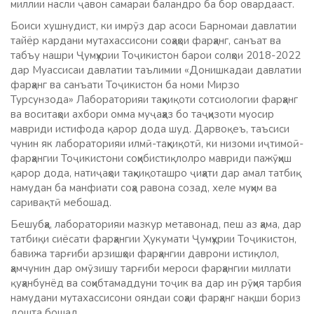
миллии насли ҷавон самараи баландро ба бор овардааст.
Боиси хушнудист, ки имрӯз дар асоси Барномаи давлатии
тайёр кардани мутахассисони соҳаҳои фарҳанг, санъат ва
табъу нашри Ҷумҳурии Тоҷикистон барои солҳои 2018-2022
дар Муассисаи давлатии таълимии «Донишкадаи давлатии
фарҳанг ва санъати Тоҷикистон ба номи Мирзо
Турсунзода» Лабораторияи таҳқиқоти сотсиологии фарҳанг
ва воситаҳои ахбори омма муҷаҳҳаз бо таҷҳизоти муосир
мавриди истифода қарор дода шуд. Дарвоқеъ, таъсиси
чунин як лабораторияи илмӣ-таҳқиқотӣ, ки низоми иҷтимоӣ-
фарҳангии Тоҷикистони соҳибистиқлолро мавриди пажӯҳиш
қарор дода, натиҷаҳои таҳқиқоташро ҷиҳати дар амал татбиқ
намудан ба манфиати соҳа равона созад, хеле муҳим ва
саривақтӣ мебошад.
Бешубҳа, лабораторияи мазкур метавонад, пеш аз ҳама, дар
татбиқи сиёсати фарҳангии Ҳукумати Ҷумҳурии Тоҷикистон,
бавижа тарғиби арзишҳои фарҳангии даврони истиқлол,
ҳамчунин дар омӯзишу тарғиби мероси фарҳангии миллати
қуҳанбунёд ва соҳибтамаддуни тоҷик ва дар ин рӯҳия тарбия
намудани мутахассисони ояндаи соҳаи фарҳанг нақши бориз
дошта бошад.