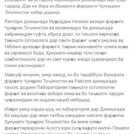
гардид. Дар ин бора аз Вазорити фарҳанги Ҷумҳурии
Тоҷикистон хабар доданд.
Ректори донишкада Муҳриддин Низомӣ вазири фарҳанги
Ҷумҳурии Тоҷикистон ва муовинашро ба донишкада
хайрамақдам гуфта, иброз дошт, ки таъсиси марказҳои
таҳқиқоти сотсиологӣ дар самти фарҳанг ҷиҳати омӯзиш ва
таблиғи арзишҳои фарҳангӣ, таҳкими маънавиёти ҷомеа муҳим
ва саривақтӣ буда, Ҳукумати кишвар тӯли солҳои
соҳибистиқлолӣ дар ин самт корҳои зиёди судмандеро ба
сомон расонидааст.
Мавсуф инчунин, зикр намуд, ки бо ташаббуси Вазорати
фарҳанги Ҷумҳурии Тоҷикистон ва Раёсати донишкада
таъсис додани Лабораторияи таҳқиқоти сотсиологии
фарҳанг ва воситаҳои ахбори омма ва бо таҷҳизоти зарурӣ
ҷиҳозонидани он иқдоми наҷиб мебошад.
Изҳори умед карда шуд, ки лаборатория дар Донишкада
бо мақсади дар амал татбиқ намудани сиёсати фарҳангии
Ҳукумати Ҷумҳурии Тоҷикистон, ба вижа ғояҳои
фарҳангпарваронаи Асосгузори сулҳу ваҳдати миллӣ-Пешвои