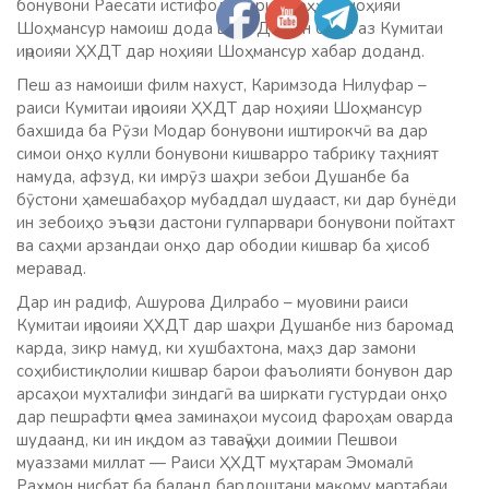
бонувони Раёсати истифодабарии роҳҳои ноҳияи
Шоҳмансур намоиш дода шуд. Дар ин бора аз Кумитаи
иҷроияи ҲХДТ дар ноҳияи Шоҳмансур хабар доданд.
Пеш аз намоиши филм нахуст, Каримзода Нилуфар –
раиси Кумитаи иҷроияи ҲХДТ дар ноҳияи Шоҳмансур
бахшида ба Рӯзи Модар бонувони иштирокчӣ ва дар
симои онҳо кулли бонувони кишварро табрику таҳният
намуда, афзуд, ки имрӯз шаҳри зебои Душанбе ба
бӯстони ҳамешабаҳор мубаддал шудааст, ки дар бунёди
ин зебоиҳо эъҷози дастони гулпарвари бонувони пойтахт
ва саҳми арзандаи онҳо дар ободии кишвар ба ҳисоб
меравад.
Дар ин радиф, Ашурова Дилрабо – муовини раиси
Кумитаи иҷроияи ҲХДТ дар шаҳри Душанбе низ баромад
карда, зикр намуд, ки хушбахтона, маҳз дар замони
соҳибистиқлолии кишвар барои фаъолияти бонувон дар
арсаҳои мухталифи зиндагӣ ва ширкати густурдаи онҳо
дар пешрафти ҷомеа заминаҳои мусоид фароҳам оварда
шудаанд, ки ин иқдом аз таваҷҷӯҳи доимии Пешвои
муаззами миллат — Раиси ҲХДТ муҳтарам Эмомалӣ
Раҳмон нисбат ба баланд бардоштани мақому мартабаи