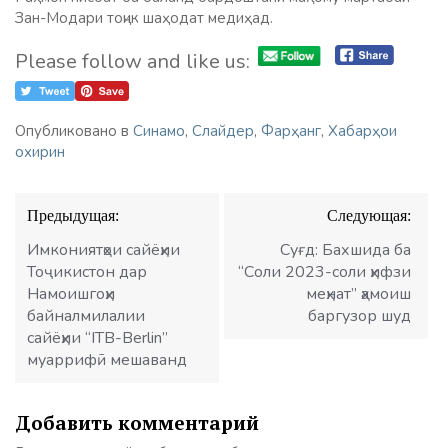
Зан-Модари тоҷик шаҳодат медиҳад.
Please follow and like us:
Опубликовано в
Синамо
,
Слайдер
,
Фарҳанг
,
Хабарҳои
охирин
Навигация
Предыдущая:
Следующая:
по
записям
Имкониятҳои сайёҳии
Суғд: Бахшида ба
Тоҷикистон дар
“Соли 2023-соли ҳифзи
Намоишгоҳи
меҳнат” ҳамоиш
байналмилалии
баргузор шуд
сайёҳии “ITB-Berlin”
муаррифӣ мешаванд
Добавить комментарий