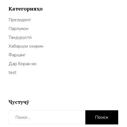
Категорияҳо
Президент
Парлумон
Тандурустӣ
Хабарҳои охирин
Фарҳанг
Дар бораи мо
test
Ҷустуҷӯ
Найти: