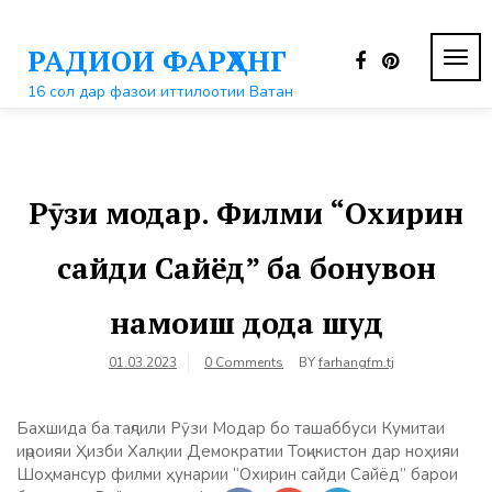
Перейти
к
РАДИОИ ФАРҲАНГ
контенту
ПЕР
НАВ
16 сол дар фазои иттилоотии Ватан
Рӯзи модар. Филми “Охирин
сайди Сайёд” ба бонувон
намоиш дода шуд
01.03.2023
0 Comments
BY
farhangfm.tj
Бахшида ба таҷлили Рӯзи Модар бо ташаббуси Кумитаи
иҷроияи Ҳизби Халқии Демократии Тоҷикистон дар ноҳияи
Шоҳмансур филми ҳунарии “Охирин сайди Сайёд” барои