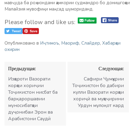
мавҷуда ба роҳ мондани ҳамкории судмандро бо донишгоҳҳои
Малайзия мувофиқи мақсад шумориданд.
Please follow and like us:
Опубликовано в
Иҷтимоъ
,
Маориф
,
Слайдер
,
Хабарҳои
охирин
Навигация
Предыдущая:
Следующая:
по
записям
Изҳороти Вазорати
Сафири Ҷумҳурии
корҳои хориҷии
Тоҷикистон бо дабири
Тоҷикистон нисбат ба
кулли Вазорати корҳои
барқароршавии
хориҷӣ ва муҳоҷирини
муносибатҳои
Урдун мулоқот кард
дуҷонибаи Эрон ва
Арабистони Саудӣ