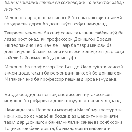
байналмилалии сайёҳӣ ва соҳибкории Тоҷикистон хабар
доданд.
Меҳмонон дар ҷараёни шиносоӣ бо озмоишгоҳҳои таълимӣ
ва ҷараёни дарсҳо бо донишҷӯён суҳбат намуданд.
Ташрифи меҳмонон ба синфхонаи таълимии сайёҳии кӯҳӣ ба
лаҳзае рост омад, ки профессори Донишгоҳи Бредаи
Нидерландия Тео Ван де Лаар ба таври маҷозӣ ба
донишҷӯёни бахши сеюми ихтисоси менеҷмент дар соҳаи
сайёҳии байналмилалӣ дарс мегуфт.
Меҳмонон бо профессор Тео Ван де Лаар суҳбати маҷозӣ
анҷом дода, ҷиҳати ба роҳ мондани ҳамкорӣ бо донишгоҳҳои
Малайзия низ ба профессор пешниҳод ироа намуданд.
Баъди боздид аз пойгоҳи омодасозии мутахассисон
меҳмонон бо роҳбарияти донишгоҳ мулоқот анҷом доданд.
Намояндагони Вазорати маорифи Малайзия таассуроти
неки хешро аз ҷараёни боздид аз шароиту имконияти
таҳсил дар Донишгоҳи байналмилалии сайёҳӣ ва соҳибкории
Тоҷикистон баён дошта, бо назардошти имконияти