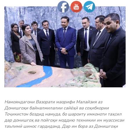
Намояндагони Вазорати маорифи Малайзия аз
Донишгоҳи байналмилалии сайёҳӣ ва соҳибкории
Тоҷикистон боздид намуда, бо шароиту имконоти таҳсил
дар донишгоҳ ва пойгоҳи моддию техникии ин муассисаи
таълимӣ шинос гардиданд. Дар ин бора аз Донишгоҳи