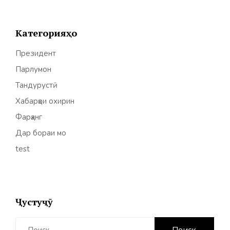
Категорияҳо
Президент
Парлумон
Тандурустӣ
Хабарҳои охирин
Фарҳанг
Дар бораи мо
test
Ҷустуҷӯ
Найти: