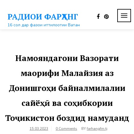
Перейти
к
РАДИОИ ФАРҲАНГ
контенту
ПЕР
НАВ
16 сол дар фазои иттилоотии Ватан
Намояндагони Вазорати
маорифи Малайзия аз
Донишгоҳи байналмилалии
сайёҳӣ ва соҳибкории
Тоҷикистон боздид намуданд
15.03.2023
0 Comments
BY
farhangfm.tj