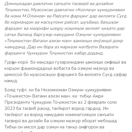
Донишкадаи давлатии санъати тасвирӣ ва дизайни
Тоҷикистон, Муассисаи давлатии «Коллеҷи ҷумҳуриявии
ба номи М.Олимов» ва Раёсати фарҳанг дар вилояти Суғд
бо кормандон ва масъулони раёсат, шуъбаҳо, бахшҳои
фарҳанг ва маорифи шаҳру ноҳияҳои вилоят ҷиҳати дар
сатҳи баланд баргузор намудани Озмуни ҷумҳуриявии
«Тоҷикистон-Ватани азизи ман»
ҳамоиши омӯзишӣ доир
намуданд. Дар ин бора аз маркази матбуоти Вазорати
фарҳанги Ҷумҳурии Тоҷикистон хабар доданд.
Гурӯҳи корӣ бо мақсади гузаронидани ҳамоиши омӯзишӣ ва
корҳои фаҳмондадиҳӣ вобаста ба озмуни мазкур ва
шиносоӣ бо муассисаҳои фарҳангӣ ба вилояти Суғд сафар
намуд.
Бояд гуфт, ки ба Низомномаи Озмуни ҷумҳуриявии
«Тоҷикистон-Ватани азизи ман», ки тибқи Амри
Президенти Ҷумҳурии Тоҷикистон аз 2 феврали соли
2023 ба тасвиб расид, тағйирот ворид гардид. Ин
тағйирот аз ворид намудани номинатсияҳои санъати
тасвирӣ ва дизайн ба озмуни мазкур иборат мебошад.
Тибқи он имсол дар озмун на танҳо омӯзгорон ва