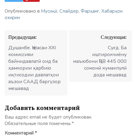
Опубликовано в
Мусиқӣ
,
Слайдер
,
Фарҳанг
,
Хабарҳои
охирин
Навигация
Предыдущая:
Следующая:
по
записям
Душанбе. Ҷаласаи XXI
Суғд. Ба
комиссияи
иштирокчиёну
байнидавлатӣ оид ба
маъюбони ҶБВ 445 000
ҳамкории ҳарбию
сомонӣ кумакпулӣ
иқтисодии давлатҳои
дода мешавад
аъзои СААД баргузор
мешавад
Добавить комментарий
Ваш адрес email не будет опубликован.
Обязательные поля помечены
*
Комментарий
*