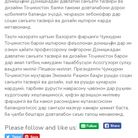
донишҷӯёни Донишкадаи давлатии санъати тасвирӣ ва
дизайни Тоҷикистон, балки тамоми довталабони дорои
қобилияти баланди эҷодӣ, чеҳраҳои зебоиофар дар
соҳаи санъати тасвирӣ ва дизайн иштирок карда
метавонанд.
Таҳти назорати қатъии Вазорати фарҳанги Ҷумҳурии
Тоҷикистон барои иштироки фаъолонаи донишҷӯён дар ин
озмун ҳайати профессорону омӯзгорони Донишкадаи
давлатии санъати тасвирӣ ва дизайни Тоҷикистон барои
дар амал татбиқ намудани ташаббусҳои Асосгузори сулҳу
ваҳдати миллӣ-Пешвои миллат, Президенти Ҷумҳурии
Тоҷикистон муҳтарам Эмомалӣ Раҳмон баҳри рушди соҳаи
санъати тасвирӣ ва дизайн, эҳё ва рушди ҳунарҳои
мардумӣ, тарбияи дурусти наврасону ҷавонон дар руҳияи
худогоҳиву хештаншиносӣ, ҳифзи арзишҳои милливу
фарҳангӣ ва ба камол расонидани мутахассисони
баландихтисос дар самтҳои мазкур камари ҳиммат баста,
ба ҷалби бештари довталабон саъю талош менамоянд.
Please follow and like us: