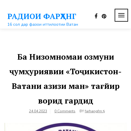
Перейти
к
РАДИОИ ФАРҲАНГ
контенту
ПЕР
НАВ
16 сол дар фазои иттилоотии Ватан
Ба Низомномаи озмуни
ҷумҳуриявии «Тоҷикистон-
Ватани азизи ман» тағйир
ворид гардид
24.04.2023
0 Comments
BY
farhangfm.tj