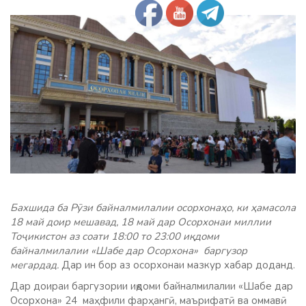
Бахшида ба Рӯзи байналмилалии осорхонаҳо, ки ҳамасола
18 май доир мешавад, 18 май дар Осорхонаи миллии
Тоҷикистон аз соати 18:00 то 23:00 иқдоми
байналмилалии «Шабе дар Осорхона» баргузор
мегардад.
Дар ин бор аз осорхонаи мазкур хабар доданд.
Дар доираи баргузории иқдоми байналмилалии «Шабе дар
Осорхона» 24 маҳфили фарҳангӣ, маърифатӣ ва оммавӣ