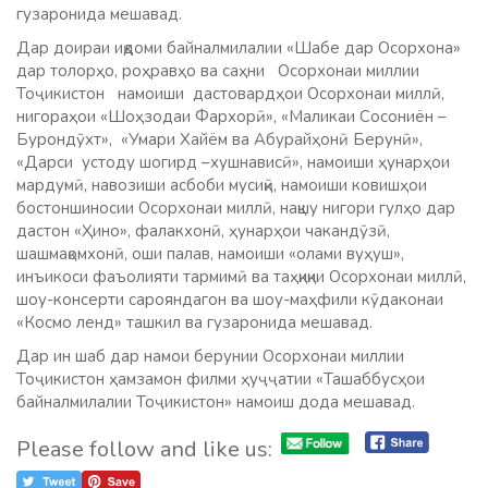
гузаронида мешавад.
Дар доираи иқдоми байналмилалии «Шабе дар Осорхона»
дар толорҳо, роҳравҳо ва саҳни Осорхонаи миллии
Тоҷикистон намоиши дастовардҳои Осорхонаи миллӣ,
нигораҳои «Шоҳзодаи Фархорӣ», «Маликаи Сосониён –
Бурондӯхт», «Умари Хайём ва Абурайҳонӣ Берунӣ»,
«Дарси устоду шогирд –хушнависӣ», намоиши ҳунарҳои
мардумӣ, навозиши асбоби мусиқӣ, намоиши ковишҳои
бостоншиносии Осорхонаи миллӣ, нақшу нигори гулҳо дар
дастон «Ҳино», фалакхонӣ, ҳунарҳои чакандӯзӣ,
шашмақомхонӣ, оши палав, намоиши «олами вуҳуш»,
инъикоси фаъолияти тармимӣ ва таҳқиқии Осорхонаи миллӣ,
шоу-консерти сарояндагон ва шоу-маҳфили кӯдаконаи
«Космо ленд» ташкил ва гузаронида мешавад.
Дар ин шаб дар намои берунии Осорхонаи миллии
Тоҷикистон ҳамзамон филми ҳуҷҷатии «Ташаббусҳои
байналмилалии Тоҷикистон» намоиш дода мешавад.
Please follow and like us: