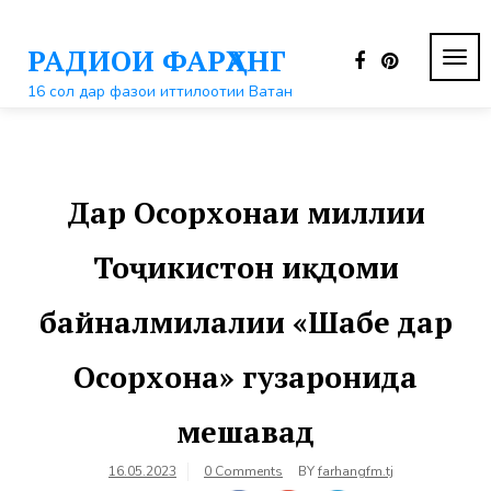
Перейти
к
РАДИОИ ФАРҲАНГ
контенту
ПЕР
НАВ
16 сол дар фазои иттилоотии Ватан
Дар Осорхонаи миллии
Тоҷикистон иқдоми
байналмилалии «Шабе дар
Осорхона» гузаронида
мешавад
16.05.2023
0 Comments
BY
farhangfm.tj