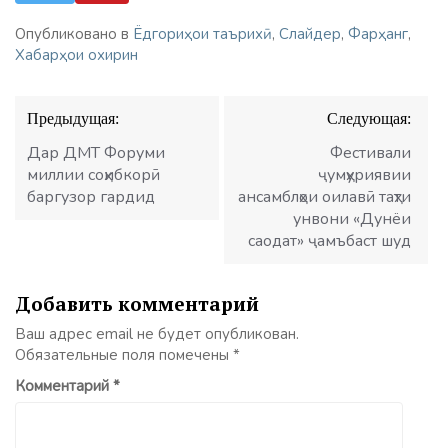
Опубликовано в
Ёдгориҳои таърихӣ
,
Слайдер
,
Фарҳанг
,
Хабарҳои охирин
Навигация
Предыдущая:
Следующая:
по
записям
Дар ДМТ Форуми
Фестивали
миллии соҳибкорӣ
ҷумҳуриявии
баргузор гардид
ансамблҳои оилавӣ таҳти
унвони «Дунёи
саодат» ҷамъбаст шуд
Добавить комментарий
Ваш адрес email не будет опубликован.
Обязательные поля помечены
*
Комментарий
*