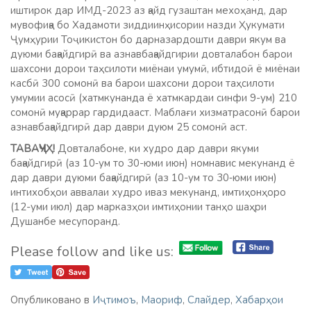
иштирок дар ИМД-2023 аз қайд гузаштан мехоҳанд, дар
мувофиқа бо Хадамоти зиддиинҳисории назди Ҳукумати
Ҷумҳурии Тоҷикистон бо дарназардошти даври якум ва
дуюми бақайдгирӣ ва азнавбақайдгирии довталабон барои
шахсони дорои таҳсилоти миёнаи умумӣ, ибтидоӣ ё миёнаи
касбӣ 300 сомонӣ ва барои шахсони дорои таҳсилоти
умумии асосӣ (хатмкунанда ё хатмкардаи синфи 9-ум) 210
сомонӣ муқаррар гардидааст. Маблағи хизматрасонӣ барои
азнавбақайдгирӣ дар даври дуюм 25 сомонӣ аст.
ТАВАҶҶУҲ!
Довталабоне, ки худро дар даври якуми
бақайдгирӣ (аз 10‑ум то 30-юми июн) номнавис мекунанд ё
дар даври дуюми бақайдгирӣ (аз 10-ум то 30‑юми июн)
интихобҳои аввалаи худро иваз мекунанд, имтиҳонҳоро
(12-уми июл) дар марказҳои имтиҳонии танҳо шаҳри
Душанбе месупоранд.
Please follow and like us:
Опубликовано в
Иҷтимоъ
,
Маориф
,
Слайдер
,
Хабарҳои