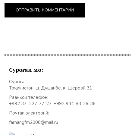
Суроғаи мо:
Суроға:
Тоҷикистон, ш. Душанбе, к. Шерозӣ 31
Рақамҳои телефон:
+992 37 227-77-27, +992 934-83-36-36
Почтаи электронӣ:
farhangfm2008@mail.ru