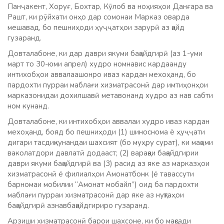
Панҷакент, Хоруғ, Бохтар, Кӯлоб ва ноҳияҳои Данғара ва
Рашт, ки рӯйхати онҳо дар сомонаи Марказ оварда
мешавад, бо пешниҳоди ҳуҷҷатҳои зарурӣ аз қайд
гузаранд.
Довталабоне, ки дар даври якуми бақайдгирӣ (аз 1-уми
март то 30-юми апрел) худро номнавис кардаанду
интихобҳои аввалаашонро иваз кардан мехоҳанд, бо
пардохти пурраи маблағи хизматрасонӣ дар имтиҳонҳои
марказонидаи дохилшавӣ метавонанд худро аз нав сабти
ном кунанд.
Довталабоне, ки интихобҳои аввалаи худро иваз кардан
мехоҳанд, бояд бо пешниҳоди (1) шиноснома ё ҳуҷҷати
дигари тасдиқкунандаи шахсият (бо муҳру сурат), ки мақоми
ваколатдори давлатӣ додааст; (2) варақаи бақайдгирии
даври якуми бақайдгирӣ ва (3) расид аз яке аз марказҳои
хизматрасонӣ ё филиалҳои Амонатбонк (ё тавассути
барномаи мобилии “Амонат мобайл”) оид ба пардохти
маблағи пурраи хизматрасонӣ дар яке аз нуқтаҳои
бақайдгирӣ азнавбақайдгириро гузаранд.
Арзиши хизматрасонӣ барои шахсоне, ки бо мақсади