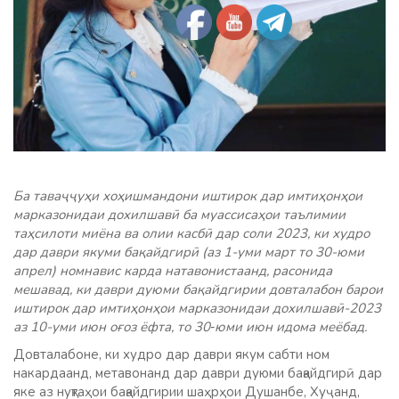
Ба таваҷҷуҳи хоҳишмандони иштирок дар имтиҳонҳои
марказонидаи дохилшавӣ ба муассисаҳои таълимии
таҳсилоти миёна ва олии касбӣ дар соли 2023, ки худро
дар даври якуми бақайдгирӣ (аз 1-уми март то 30-юми
апрел) номнавис карда натавонистаанд, расонида
мешавад, ки даври дуюми бақайдгирии довталабон барои
иштирок дар имтиҳонҳои марказонидаи дохилшавӣ-2023
аз 10-уми июн оғоз ёфта, то 30‑юми июн идома меёбад.
Довталабоне, ки худро дар даври якум сабти ном
накардаанд, метавонанд дар даври дуюми бақайдгирӣ дар
яке аз нуқтаҳои бақайдгирии шаҳрҳои Душанбе, Хуҷанд,