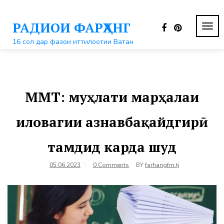
Перейти
к
РАДИОИ ФАРҲАНГ
контенту
ПЕР
НАВ
16 сол дар фазои иттилоотии Ватан
ММТ: муҳлати марҳалаи
иловагии азнавбақайдгирӣ
тамдид карда шуд
05.06.2023
0 Comments
BY
farhangfm.tj