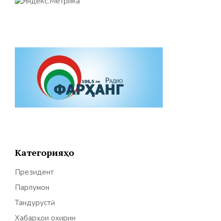
Категорияҳо
Президент
Парлумон
Тандурустӣ
Хабарҳои охирин