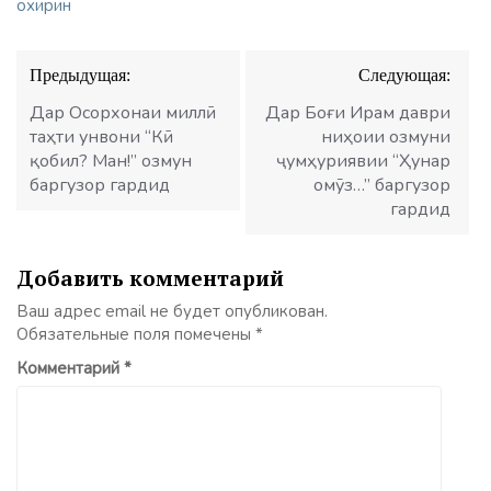
охирин
Навигация
Предыдущая:
Следующая:
по
записям
Дар Осорхонаи миллӣ
Дар Боғи Ирам даври
таҳти унвони “Кӣ
ниҳоии озмуни
қобил? Ман!” озмун
ҷумҳуриявии “Ҳунар
баргузор гардид
омӯз…” баргузор
гардид
Добавить комментарий
Ваш адрес email не будет опубликован.
Обязательные поля помечены
*
Комментарий
*