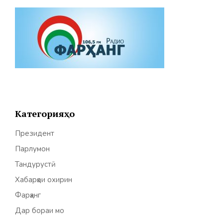
Категорияҳо
Президент
Парлумон
Тандурустӣ
Хабарҳои охирин
Фарҳанг
Дар бораи мо