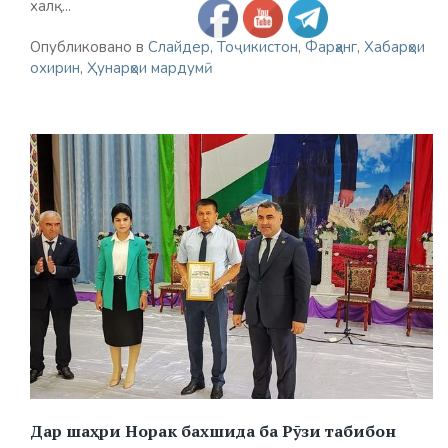
халқ...
Опубликовано в
Слайдер
,
Тоҷикистон
,
Фарҳанг
,
Хабарҳои
охирин
,
Ҳунарҳои мардумӣ
Дар шаҳри Норак бахшида ба Рӯзи табибон