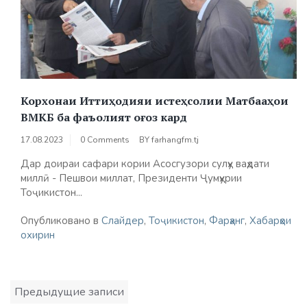
Корхонаи Иттиҳодияи истеҳсолии Матбааҳои
ВМКБ ба фаъолият оғоз кард
17.08.2023
0 Comments
BY
farhangfm.tj
Дар доираи сафари кории Асосгузори сулҳу ваҳдати
миллӣ - Пешвои миллат, Президенти Ҷумҳурии
Тоҷикистон...
Опубликовано в
Слайдер
,
Тоҷикистон
,
Фарҳанг
,
Хабарҳои
охирин
Навигация
Предыдущие записи
по