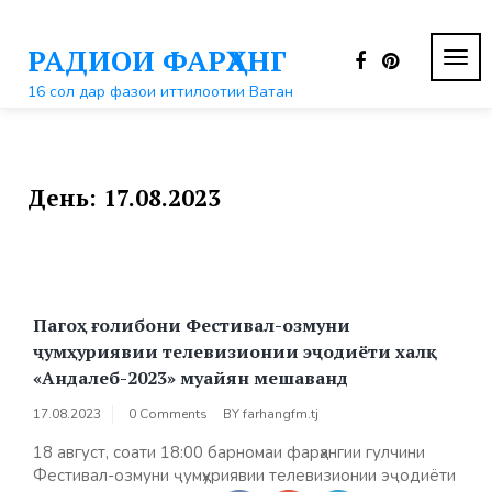
Перейти
к
РАДИОИ ФАРҲАНГ
контенту
ПЕР
НАВ
16 сол дар фазои иттилоотии Ватан
День:
17.08.2023
Пагоҳ ғолибони Фестивал-озмуни
ҷумҳуриявии телевизионии эҷодиёти халқ
«Андалеб-2023» муайян мешаванд
17.08.2023
0 Comments
BY
farhangfm.tj
18 август, соати 18:00 барномаи фарҳангии гулчини
Фестивал-озмуни ҷумҳуриявии телевизионии эҷодиёти