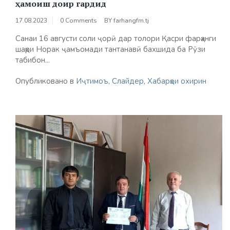
ҳамоиш доир гардид
17.08.2023
0 Comments
BY
farhangfm.tj
Санаи 16 августи соли ҷорӣ дар толори Қасри фарҳанги
шаҳри Норак ҷамъомади тантанавӣ бахшида ба Рӯзи
табибон...
Опубликовано в
Иҷтимоъ
,
Слайдер
,
Хабарҳои охирин