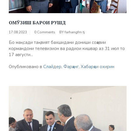
ОМӮЗИШ БАРОИ РУШД
17.08.2023
0 Comments
BY
farhangfm.tj
Бо мақсади тақвият бахшидани дониши соҳавии
кормандони телевизион ва радиои кишвар аз 31 июл то
17 августи...
Опубликовано в
Слайдер
,
Фарҳанг
,
Хабарҳои охирин