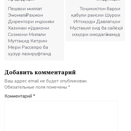
по
записям
Пешвои миллат
Тоҷикистон барои
Эмомалӣ Раҳмон
қабули раисии Шурои
Директори иҷроияи
Иттиҳоди Давлатҳои
Хазинаи кӯдакони
Мустақил оид ба сайёҳӣ
Созмони Милали
изҳори омодагӣ намуд
Муттаҳид Кетрин
Мери Расселро ба
ҳузур пазируфтанд
Добавить комментарий
Ваш адрес email не будет опубликован.
Обязательные поля помечены
*
Комментарий
*