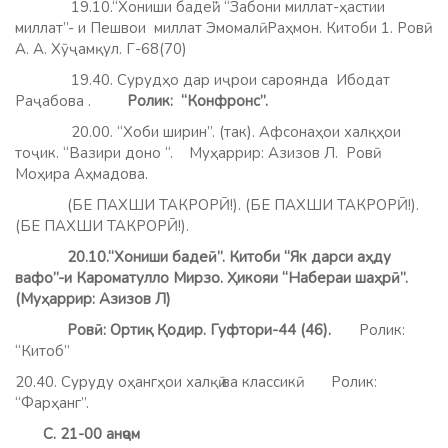
19.10.“Хониши бадеӣ”. “Забони миллат-ҳастии
миллат”- и Пешвои миллат Эмомалӣ Раҳмон. Китоби 1. Ровӣ:
А. А. Хӯҷамқул. Г-68(70)
19.40. Сурудҳо дар иҷрои сароянда Ибодат
Раҷабова .
Ролик: “Конфронс”.
20.00. “Хоби ширин”. (так). Афсонаҳои халқҳои
тоҷик. “Вазири доно “. Муҳаррир: Азизов Л. Ровӣ:
Моҳира Аҳмадова.
(БЕ ПАХШИ ТАКРОРӢ!). (БЕ ПАХШИ ТАКРОРӢ!).
(БЕ ПАХШИ ТАКРОРӢ!).
20.10.“Хониши бадеӣ”. Китоби “Як дарси аҳду
вафо”-и Кароматулло Мирзо. Ҳикояи “Набераи шаҳрӣ”.
(Муҳаррир: Азизов Л)
Ровӣ: Ортиқ Қодир. Гуфтори-44 (46).
Ролик:
“Китоб”
20.40. Суруду оҳангҳои халқӣ ва классикӣ. Ролик:
“Фарҳанг”.
С. 21-00 анҷом