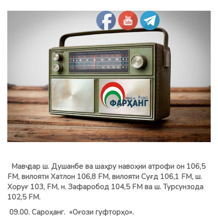
Мавҷ дар ш. Душанбе ва шаҳру навоҳии атрофи он 106,5
FM, вилояти Хатлон 106,8 FМ, вилояти Суғд 106,1 FM, ш.
Хоруғ 103, FM, н. Зафаробод 104,5 FM ва ш. Турсунзода
102,5 FM.
09.00. Сароҳанг. «Оғози гуфторҳо».