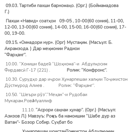
09.03
.
Тартиби пахши барномаҳо. (Орг.) (Боймамадова
Г.)
Пахши «Навид» соатҳои 09-05
, 10-00(60 сония), 11-00,
12-00, 13-00(60 сония), 14-00, 15-00, 16-00(60 сония), 17-
00, 19-00.
0
9.15
.
«Оинадори нур». (Орг) Мустақим. (Масъул:
Б
.
Акрамзода. ) Дар меҳмонии Радиои
“Фарҳанг”.
10.00. “Хониши бадеӣ”. “Шоҳнома”-и Абдулқосим
Фирдавсӣ. Г-17 (221) .
Ролик: “Конфронс”.
10.30. Сурудҳо дар иҷрои Ҳунарпешаи халқии Тоҷикистон
Дӯстмурод Алиев . Ролик: “Фарҳанг”.
10.50. “Шеъри рўз”.“Меҳан”-и Рудобаи
Мукарам.Ровӣ:Муаллиф
11.10.
“Асрори саҳнаи ҳунар”. (Орг.) (Масъул:
Азизов Л.) Мавзуъ: Роҷеъ ба намоишии “Шабе дур аз
Ватан”- Бозор Собир. Суҳбат бо
Ҳунарпешаи шоистаиТоҷикистон Абдулмумин