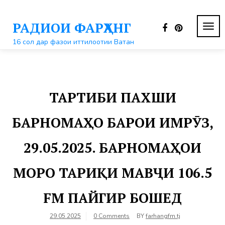
Перейти
к
РАДИОИ ФАРҲАНГ
контенту
ПЕР
НАВ
16 сол дар фазои иттилоотии Ватан
ТАРТИБИ ПАХШИ
БАРНОМАҲО БАРОИ ИМРӮЗ,
29.05.2025. БАРНОМАҲОИ
МОРО ТАРИҚИ МАВҶИ 106.5
FM ПАЙГИР БОШЕД
29.05.2025
0 Comments
BY
farhangfm.tj