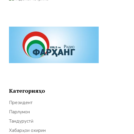
Категорияҳо
Президент
Парлумон
Тандурустӣ
Хабарҳои охирин