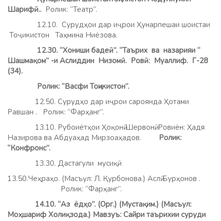
Шарифӣ..
Ролик: “Театр”.
12.10. Сурудҳои дар иҷрои Ҳунарпешаи шоистаи
Тоҷикистон Таҳмина Ниёзова.
12.30.
“Хониши бадеӣ”. “Таърих ва назарияи “
Шашмақом” -и Аслиддин Низомӣ. Ровӣ: Муаллиф. Г-28
(34).
Ролик: “Васфи Тоҷикистон”.
12.50. Сурудҳо дар иҷрои сароянда Ҳотами
Равшан . Ролик: “Фарҳанг”.
13.10. Рубоиётҳои Ҳоқонӣ Шервонӣ. Ровиён: Ҳадя
Назирова ва Абдуаҳад Мирзоаҳадов.
Ролик:
“Конфронс”.
13.30. Дастагули мусиқӣ.
13.50.Чеҳраҳо. (Масъул: Л. Қурбонова.) Аслӣ Бурҳонов .
Ролик: “Фарҳанг”.
14.10. “Аз ёдҳо”. (Орг.) (Мустақим.) (Масъул:
Моҳшариф Холиқзода.)
Мавзуъ: Сайри таърихии суруди