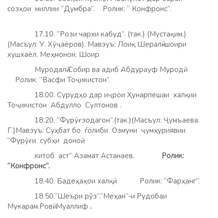
созҳои миллии “Думбра”. Ролик: “ Конфронс”.
17.10. “Рози чархи кабуд”. (так.) (Мустақим.)
(Масъул: У. Хӯҷаёров). Мавзуъ: Лоиқ Шералӣ-шоири
хушхаёл. Меҳмонон: Шоир
Муродалӣ Собир ва адиб Абдурауф Муродӣ.
Ролик: “Васфи Тоҷикистон”.
18.00. Сурудҳо дар иҷрои Ҳунарпешаи халқии
Тоҷикистон Абдулло Султонов .
18.20. “Фурӯғзодагон”.(так.)(Масъул: Ҷумъаева.
Г.)Мавзуъ: Суҳбат бо ѓолиби Озмуни ҷумҳуриявии
“Фурӯғи субҳи доноӣ
китоб аст” Азамат Астанаев.
Ролик:
“Конфронс”.
18.40. Бадеҳаҳои халқӣ. Ролик: “Фарҳанг”.
18.50.“Шеъри рўз”.“Меҳан”-и Рудобаи
Мукарам.Ровӣ: Муаллиф
.