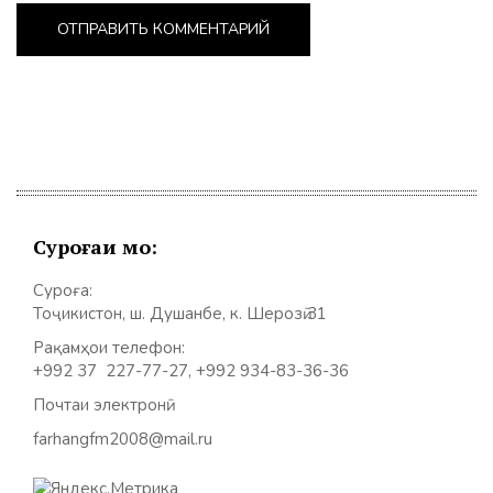
Суроғаи мо:
Суроға:
Тоҷикистон, ш. Душанбе, к. Шерозӣ 31
Рақамҳои телефон:
+992 37 227-77-27, +992 934-83-36-36
Почтаи электронӣ:
farhangfm2008@mail.ru