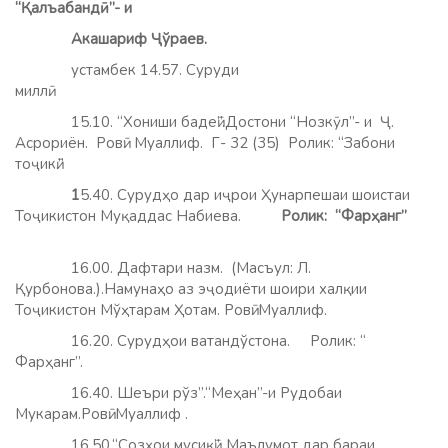
“Қалъабандӣ”- и
Акашариф Ҷўраев.
устамбек 14.57. Суруди
миллӣ.
15.10. “Хониши бадеӣ”.Достони “Нозкӯл”- и Ҷ.
Асрориён. Ровӣ: Муаллиф. Г- 32 (35) Ролик: “Забони
тоҷикӣ.”
1
5.40. Сурудҳо дар иҷрои Ҳунарпешаи шоистаи
Тоҷикистон Муқаддас Набиева.
Ролик: “Фарҳанг”
16.00. Дафтари назм. (Масъул: Л.
Қурбонова.).Намунаҳо аз эҷодиёти шоири халқии
Тоҷикистон Мўҳтарам Ҳотам. Ровӣ: Муаллиф.
16.20. Сурудҳои ватандўстона. Ролик: “
Фарҳанг”.
16.40. Шеъри рўз”.“Меҳан”-и Рудобаи
Мукарам.Ровӣ: Муаллиф .
16.50.“Созҳои мусиқӣ”. Маълумот дар бараи