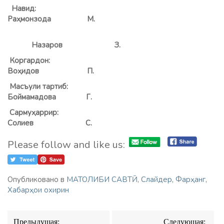
Навид:
Раҳмонзода М.
Назаров З.
Коргардон:
Воҳидов П.
Масъули тартиб:
Боймамадова Г.
Сармуҳаррир:
Солиев
С.
Please follow and like us:
Опубликовано в
МАТОЛИБИ САВТӢ
,
Слайдер
,
Фарҳанг
,
Хабарҳои охирин
Навигация
Предыдущая:
Следующая: