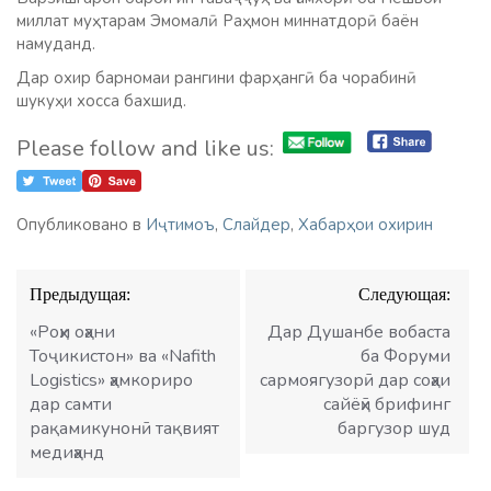
миллат муҳтарам Эмомалӣ Раҳмон миннатдорӣ баён
намуданд.
Дар охир барномаи рангини фарҳангӣ ба чорабинӣ
шукуҳи хосса бахшид.
Please follow and like us:
Опубликовано в
Иҷтимоъ
,
Слайдер
,
Хабарҳои охирин
Навигация
Предыдущая:
Следующая:
по
записям
«Роҳи оҳани
Дар Душанбе вобаста
Тоҷикистон» ва «Nafith
ба Форуми
Logistics» ҳамкориро
сармоягузорӣ дар соҳаи
дар самти
сайёҳӣ брифинг
рақамикунонӣ тақвият
баргузор шуд
медиҳанд