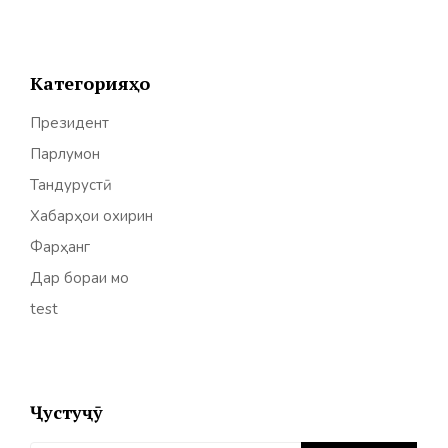
Категорияҳо
Президент
Парлумон
Тандурустӣ
Хабарҳои охирин
Фарҳанг
Дар бораи мо
test
Ҷустуҷӯ