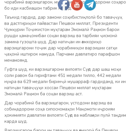
чорабинӣ варзишгарон, мураббиёну собиқадорони соҳаро
бо иди касбиашон табрик намуд.
Таъкид гардид, дар замони соҳибистиқлолӣ бо таваҷҷуҳ
ва дастгириҳои пайвастаи Пешвои миллат, Президенти
Ҷумҳурии Тоҷикистон муҳтарам Эмомалӣ Раҳмон барои
рушди ҳамаҷонибаи соҳаи варзиш ва тарбияи ҷисмонӣ
замина гузошта шуд. Дар натиҷаи ин ғамхориҳо
варзишгарони тоҷик дар чорабиниҳои варзишии сатҳи
ҷаҳонӣ иштирок намуда, Парчами давлатиро парафшон
менамоянд.
Гуфта шуд, ки варзишгарони вилояти Суғд дар шаш моҳи
соли равон ба гирифтани 451 медали тилло, 442 медали
нуқра ва 629 медали биринҷӣ мушарраф гардиданд, ки ин
натиҷаи таваҷҷуҳи хоссаи Пешвои миллат муҳтарам
Эмомалӣ Раҳмон ба соҳаи варзиш аст.
Дар чорабинӣ ба варзишгарон, устодони варзиш ва
собиқадорони соҳа сипосномаҳои Мақомоти иҷроияи
ҳокимияти давлатии вилояти Суғд ва маблағҳои пулӣ тақдим
карда шуд.
Варзишгарон барои ин таваҷҷуҳ ва ғамхорӣ ба Пешвои