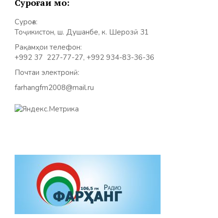
Суроғаи мо:
Суроға:
Тоҷикистон, ш. Душанбе, к. Шерозӣ 31
Рақамҳои телефон:
+992 37 227-77-27, +992 934-83-36-36
Почтаи электронӣ:
farhangfm2008@mail.ru