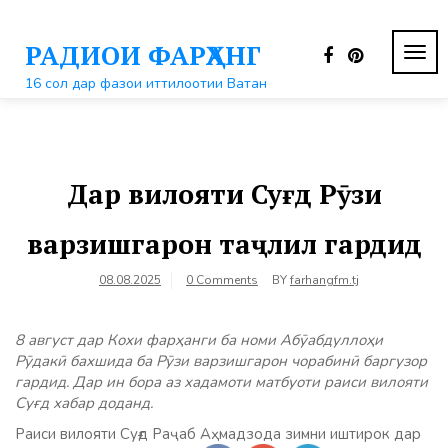
Перейти
к
РАДИОИ ФАРҲАНГ
контенту
ПЕР
НАВ
16 сол дар фазои иттилоотии Ватан
Дар вилояти Суғд Рӯзи
варзишгарон таҷлил гардид
08.08.2025
0 Comments
BY
farhangfm.tj
8 август дар Кохи фарҳанги ба номи Абӯабдуллоҳи
Рӯдакӣ бахшида ба Рӯзи варзишгарон чорабинӣ баргузор
гардид. Дар ин бора аз хадамоти матбуоти раиси вилояти
Суғд хабар доданд.
Раиси вилояти Суғд Раҷаб Аҳмадзода зимни иштирок дар