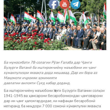
Ба муносибати 78-солагии Рӯзи Ғалаба дар Ҷанги
Бузурги Ватанӣ ба иштирокчиёну маъюбони ин ҷанг
кумакпулиҳои яквақта дода мешавад. Дар ин бора аз
Мақомоти иҷроияи ҳокимияти
давлатии вилояти Суғд хабар доданд.
Ба иштирокчиёну маъюбони Ҷанги Бузурги Ватании солҳои
1941-1945 ва ҳамсарони бесаробонмондаи ҷанговарони
дар ин ҷанг ҳалокгардидае, ки нафақаи бесаробонӣ
мегиранд ба миқдори 7 000 сомонӣ кӯмакпулии яквақта