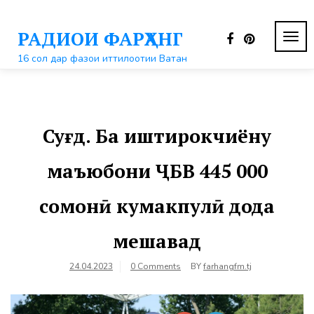
Перейти
к
РАДИОИ ФАРҲАНГ
контенту
ПЕР
НАВ
16 сол дар фазои иттилоотии Ватан
Суғд. Ба иштирокчиёну
маъюбони ҶБВ 445 000
сомонӣ кумакпулӣ дода
мешавад
24.04.2023
0 Comments
BY
farhangfm.tj