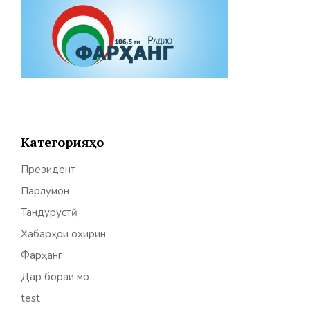
Категорияҳо
Президент
Парлумон
Тандурустӣ
Хабарҳои охирин
Фарҳанг
Дар бораи мо
test