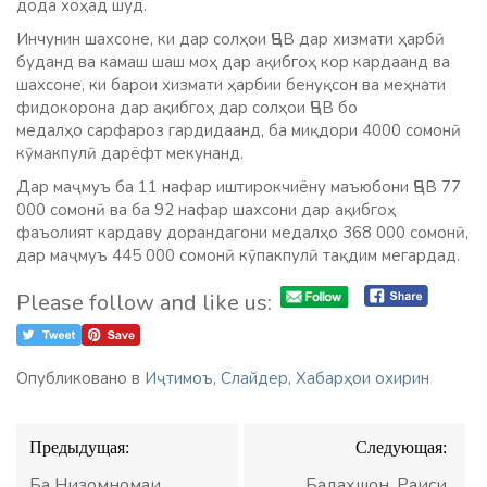
дода хоҳад шуд.
Инчунин шахсоне, ки дар солҳои ҶБВ дар хизмати ҳарбӣ
буданд ва камаш шаш моҳ дар ақибгоҳ кор кардаанд ва
шахсоне, ки барои хизмати ҳарбии бенуқсон ва меҳнати
фидокорона дар ақибгоҳ дар солҳои ҶБВ бо
медалҳо сарфароз гардидаанд, ба миқдори 4000 сомонӣ
кӯмакпулӣ дарёфт мекунанд.
Дар маҷмуъ ба 11 нафар иштирокчиёну маъюбони ҶБВ 77
000 сомонӣ ва ба 92 нафар шахсони дар ақибгоҳ
фаъолият кардаву дорандагони медалҳо 368 000 сомонӣ,
дар маҷмуъ 445 000 сомонӣ кӯпакпулӣ тақдим мегардад.
Please follow and like us:
Опубликовано в
Иҷтимоъ
,
Слайдер
,
Хабарҳои охирин
Навигация
Предыдущая:
Следующая:
по
записям
Ба Низомномаи
Бадахшон. Раиси