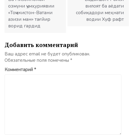
озмуни ҷумҳуриявии
вилоят ба аёдати
«Тоҷикистон-Ватани
собиқадори меҳнати
азизи ман» тағйир
водии Хуф рафт
ворид гардид
Добавить комментарий
Ваш адрес email не будет опубликован.
Обязательные поля помечены
*
Комментарий
*