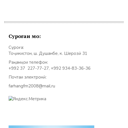
Суроғаи мо:
Суроға:
Тоҷикистон, ш. Душанбе, к. Шерозӣ 31
Рақамҳои телефон:
+992 37 227-77-27, +992 934-83-36-36
Почтаи электронӣ:
farhangfm2008@mail.ru